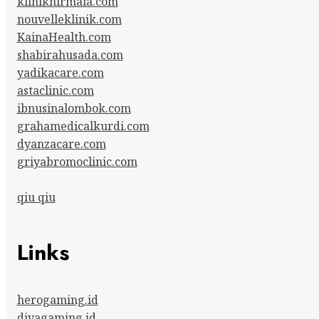
kliniknirmala.com
nouvelleklinik.com
KainaHealth.com
shabirahusada.com
yadikacare.com
astaclinic.com
ibnusinalombok.com
grahamedicalkurdi.com
dyanzacare.com
griyabromoclinic.com
qiu qiu
Links
herogaming.id
divagaming.id