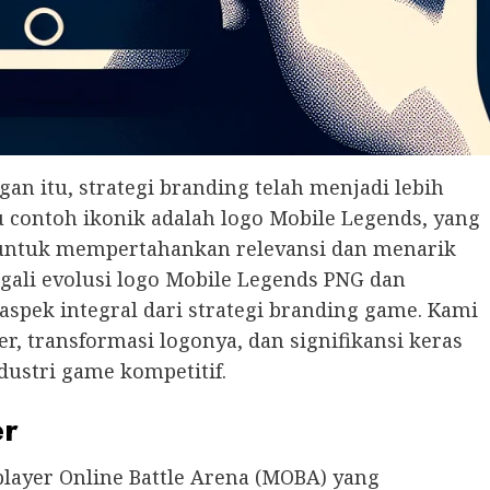
n itu, strategi branding telah menjadi lebih
u contoh ikonik adalah logo Mobile Legends, yang
untuk mempertahankan relevansi dan menarik
ggali evolusi logo Mobile Legends PNG dan
aspek integral dari strategi branding game. Kami
r, transformasi logonya, dan signifikansi keras
dustri game kompetitif.
er
layer Online Battle Arena (MOBA) yang