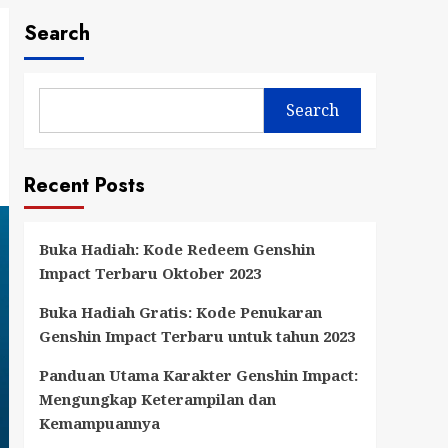
Search
Search
Recent Posts
Buka Hadiah: Kode Redeem Genshin
Impact Terbaru Oktober 2023
Buka Hadiah Gratis: Kode Penukaran
Genshin Impact Terbaru untuk tahun 2023
Panduan Utama Karakter Genshin Impact:
Mengungkap Keterampilan dan
Kemampuannya