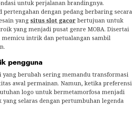
ondasi untuk perjalanan brandingnya.
ad pertengahan dengan pedang berbaring secara
esain yang
situs slot gacor
bertujuan untuk
oik yang menjadi pusat genre MOBA. Disertai
 memicu intrik dan petualangan sambil
n.
lik pengguna
ri yang berubah sering memandu transformasi
itas awal permainan. Namun, ketika preferensi
utuhan logo untuk bermetamorfosa menjadi
k yang selaras dengan pertumbuhan legenda