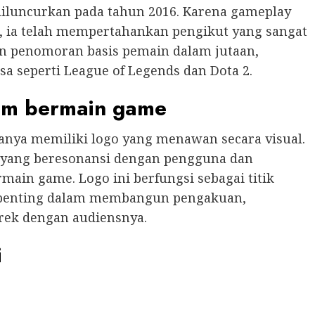
iluncurkan pada tahun 2016. Karena gameplay
, ia telah mempertahankan pengikut yang sangat
an penomoran basis pemain dalam jutaan,
a seperti League of Legends dan Dota 2.
lam bermain game
anya memiliki logo yang menawan secara visual.
 yang beresonansi dengan pengguna dan
ain game. Logo ini berfungsi sebagai titik
penting dalam membangun pengakuan,
ek dengan audiensnya.
i