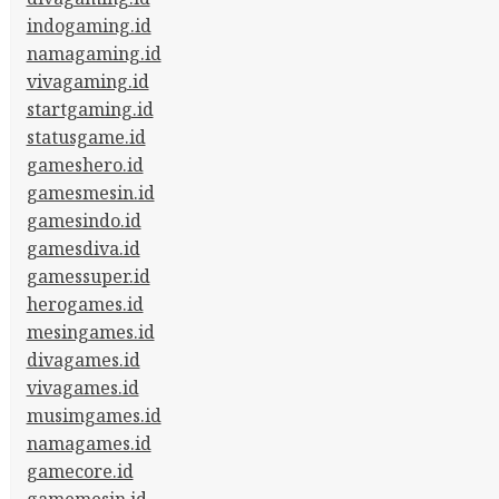
indogaming.id
namagaming.id
vivagaming.id
startgaming.id
statusgame.id
gameshero.id
gamesmesin.id
gamesindo.id
gamesdiva.id
gamessuper.id
herogames.id
mesingames.id
divagames.id
vivagames.id
musimgames.id
namagames.id
gamecore.id
gamemesin.id