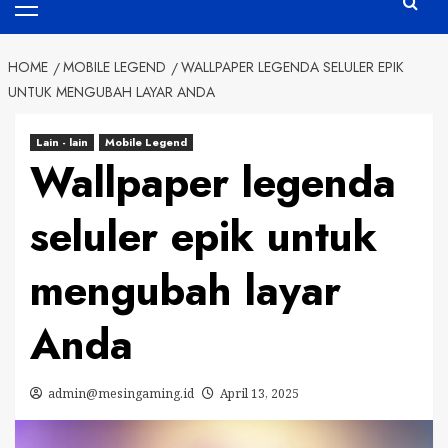
Menu
HOME
MOBILE LEGEND
WALLPAPER LEGENDA SELULER EPIK
UNTUK MENGUBAH LAYAR ANDA
Lain - lain
Mobile Legend
Wallpaper legenda
seluler epik untuk
mengubah layar
Anda
admin@mesingaming.id
April 13, 2025