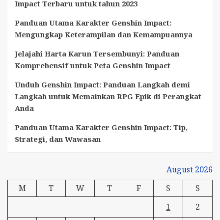
Impact Terbaru untuk tahun 2023
Panduan Utama Karakter Genshin Impact:
Mengungkap Keterampilan dan Kemampuannya
Jelajahi Harta Karun Tersembunyi: Panduan
Komprehensif untuk Peta Genshin Impact
Unduh Genshin Impact: Panduan Langkah demi
Langkah untuk Memainkan RPG Epik di Perangkat
Anda
Panduan Utama Karakter Genshin Impact: Tip,
Strategi, dan Wawasan
August 2026
M
T
W
T
F
S
S
1
2