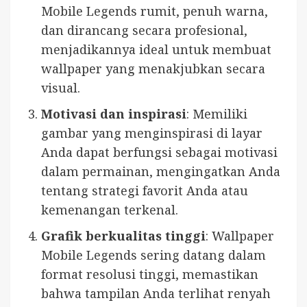
Mobile Legends rumit, penuh warna,
dan dirancang secara profesional,
menjadikannya ideal untuk membuat
wallpaper yang menakjubkan secara
visual.
Motivasi dan inspirasi
: Memiliki
gambar yang menginspirasi di layar
Anda dapat berfungsi sebagai motivasi
dalam permainan, mengingatkan Anda
tentang strategi favorit Anda atau
kemenangan terkenal.
Grafik berkualitas tinggi
: Wallpaper
Mobile Legends sering datang dalam
format resolusi tinggi, memastikan
bahwa tampilan Anda terlihat renyah