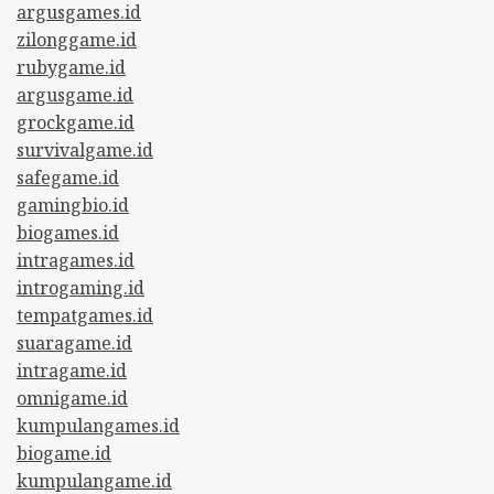
argusgames.id
zilonggame.id
rubygame.id
argusgame.id
grockgame.id
survivalgame.id
safegame.id
gamingbio.id
biogames.id
intragames.id
introgaming.id
tempatgames.id
suaragame.id
intragame.id
omnigame.id
kumpulangames.id
biogame.id
kumpulangame.id