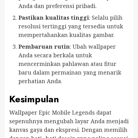
Anda dan preferensi pribadi.
Pastikan kualitas tinggi
: Selalu pilih
resolusi tertinggi yang tersedia untuk
mempertahankan kualitas gambar.
Pembaruan rutin
: Ubah wallpaper
Anda secara berkala untuk
mencerminkan pahlawan atau fitur
baru dalam permainan yang menarik
perhatian Anda.
Kesimpulan
Wallpaper Epic Mobile Legends dapat
sepenuhnya mengubah layar Anda menjadi
kanvas gaya dan ekspresi. Dengan memilih