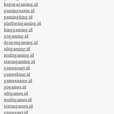
kaguragaming.id
gamingname.id
gamingking.id
platformgaming.id
kinggaming.id
gogaming.id
dragongaming.id
ultigaming.id
multigaming.id
statusgaming.id
gameseasy.id
gamesking.id
gamesname.id
gogames.id
ultigames.id
multigames.id
statusgames.id
gameeasy.id