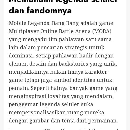
dan fandomnya
Mobile Legends: Bang Bang adalah game
Multiplayer Online Battle Arena (MOBA)
yang mengadu tim pahlawan satu sama
lain dalam pencarian strategis untuk
dominasi. Setiap pahlawan hadir dengan
elemen desain dan backstories yang unik,
menjadikannya bukan hanya karakter
game tetapi juga simbol identitas untuk
pemain. Seperti halnya banyak game yang
menginspirasi loyalitas yang mendalam,
penggemar legenda seluler suka
mempersonalisasikan ruang mereka
dengan gambar dan tema dari permainan.