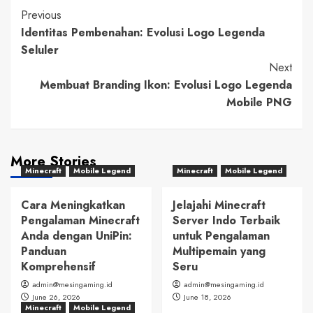
Post
Previous
Identitas Pembenahan: Evolusi Logo Legenda
Navigation
Seluler
Next
Membuat Branding Ikon: Evolusi Logo Legenda
Mobile PNG
More Stories
Minecraft
Mobile Legend
Minecraft
Mobile Legend
Cara Meningkatkan
Jelajahi Minecraft
Pengalaman Minecraft
Server Indo Terbaik
Anda dengan UniPin:
untuk Pengalaman
Panduan
Multipemain yang
Komprehensif
Seru
admin@mesingaming.id
admin@mesingaming.id
June 26, 2026
June 18, 2026
Minecraft
Mobile Legend