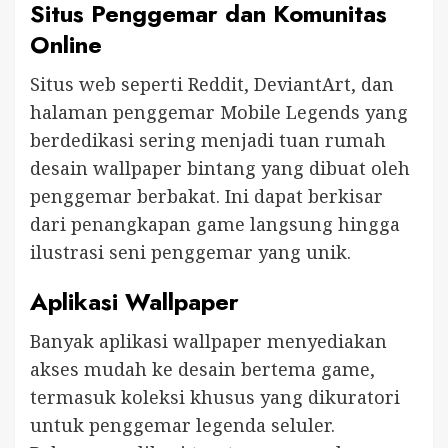
Situs Penggemar dan Komunitas
Online
Situs web seperti Reddit, DeviantArt, dan
halaman penggemar Mobile Legends yang
berdedikasi sering menjadi tuan rumah
desain wallpaper bintang yang dibuat oleh
penggemar berbakat. Ini dapat berkisar
dari penangkapan game langsung hingga
ilustrasi seni penggemar yang unik.
Aplikasi Wallpaper
Banyak aplikasi wallpaper menyediakan
akses mudah ke desain bertema game,
termasuk koleksi khusus yang dikuratori
untuk penggemar legenda seluler.