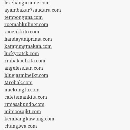
lesehangurame.com
ayambakar7saudara.com
tempongpns.com
roemahkuliner.com
saoenkkito.com
handayaniprima.com
kampungmakan.com
luckycatck.com
rmbakoelkita.com
angelesehan.com
bluejasminejkt.com
Mrobak.com
miekungfu.com
cafetemankita.com
rmjasabundo.com
mimoosajkt.com
kembangkawung.com
chungiwa.com