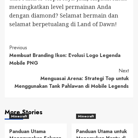
meningkatkan level permainan Anda
dengan diamond? Selamat bermain dan
selamat berpetualang di Land of Dawn!
Post
Previous
Membuat Branding Ikon: Evolusi Logo Legenda
Navigation
Mobile PNG
Next
Menguasai Arena: Strategi Top untuk
Menggunakan Tank Pahlawan di Mobile Legends
More Stories
Minecraft
Minecraft
Panduan Utama
Panduan Utama untuk