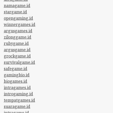
namagame.id
stargame.id
opengaming.id
winnergames.id
argusgames.id
zilonggame.id
rubygame.id
argusgame.id
grockgame.id
survivalgame.id
safegame.id
gamingbio.id
biogames.id
intragames.id
introgaming.id
tempatgames.id
suaragame.id
intragame.id