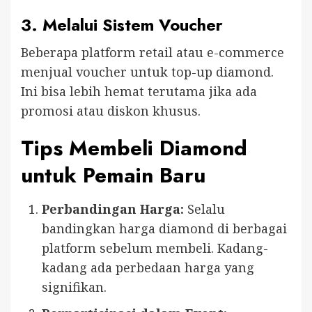
3.
Melalui Sistem Voucher
Beberapa platform retail atau e-commerce
menjual voucher untuk top-up diamond.
Ini bisa lebih hemat terutama jika ada
promosi atau diskon khusus.
Tips Membeli Diamond
untuk Pemain Baru
Perbandingan Harga:
Selalu
bandingkan harga diamond di berbagai
platform sebelum membeli. Kadang-
kadang ada perbedaan harga yang
signifikan.