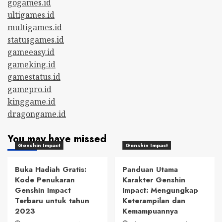
gogames.id
ultigames.id
multigames.id
statusgames.id
gameeasy.id
gameking.id
gamestatus.id
gamepro.id
kinggame.id
dragongame.id
You may have missed
Genshin Impact
Genshin Impact
Buka Hadiah Gratis:
Panduan Utama
Kode Penukaran
Karakter Genshin
Genshin Impact
Impact: Mengungkap
Terbaru untuk tahun
Keterampilan dan
2023
Kemampuannya