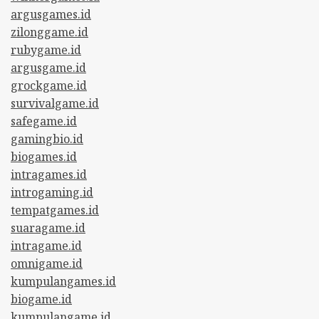
argusgames.id
zilonggame.id
rubygame.id
argusgame.id
grockgame.id
survivalgame.id
safegame.id
gamingbio.id
biogames.id
intragames.id
introgaming.id
tempatgames.id
suaragame.id
intragame.id
omnigame.id
kumpulangames.id
biogame.id
kumpulangame.id