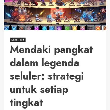
Lain - lain
Mendaki pangkat
dalam legenda
seluler: strategi
untuk setiap
tingkat