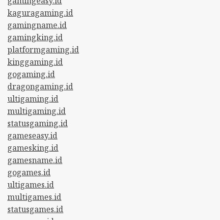
gamingeasy.id
kaguragaming.id
gamingname.id
gamingking.id
platformgaming.id
kinggaming.id
gogaming.id
dragongaming.id
ultigaming.id
multigaming.id
statusgaming.id
gameseasy.id
gamesking.id
gamesname.id
gogames.id
ultigames.id
multigames.id
statusgames.id