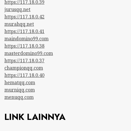
https://117.18.0.39
jurusqq.net
https://117.18.0.42
murahqq.net
https://117.18.0.41
maindomino99.com
https://117.18.0.38
masterdomino99.com
https://117.18.0.37
championqq.com
https://117.18.0.40
hematqq.com
murniqq.com
menuqq.com
LINK LAINNYA