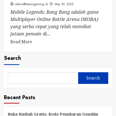
admin@mesingaming.id
May 30, 2025
Mobile Legends: Bang Bang adalah game
Multiplayer Online Battle Arena (MOBA)
yang serba cepat yang telah memikat
jutaan pemain di...
Read
Read More
more
about
Search
Mendaki
pangkat
dalam
Search
legenda
seluler:
strategi
Recent Posts
untuk
setiap
tingkat
Buka Hadiah Gratis: Kode Penukaran Genshin