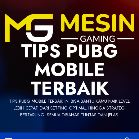
Skip
to
content
TIPS PUBG
MOBILE
TERBAIK
TIPS PUBG MOBILE TERBAIK INI BISA BANTU KAMU NAIK LEVEL
LEBIH CEPAT. DARI SETTING OPTIMAL HINGGA STRATEGI
BERTARUNG, SEMUA DIBAHAS TUNTAS DAN JELAS.
Primary