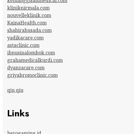
kemanggisanmedical.com
kliniknirmala.com
nouvelleklinik.com
KainaHealth.com
shabirahusada.com
yadikacare.com
astaclinic.com
ibnusinalombok.com
grahamedicalkurdi.com
dyanzacare.com
griyabromoclinic.com
qiu qiu
Links
herogaming.id