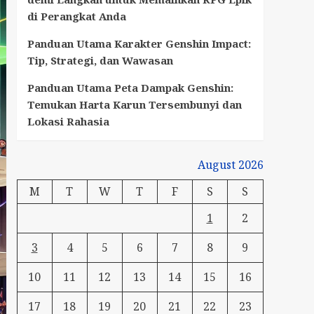
di Perangkat Anda
Panduan Utama Karakter Genshin Impact:
Tip, Strategi, dan Wawasan
Panduan Utama Peta Dampak Genshin:
Temukan Harta Karun Tersembunyi dan
Lokasi Rahasia
August 2026
M
T
W
T
F
S
S
1
2
3
4
5
6
7
8
9
10
11
12
13
14
15
16
17
18
19
20
21
22
23