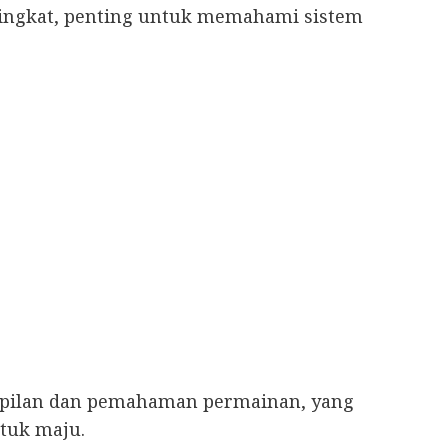
tingkat, penting untuk memahami sistem
ampilan dan pemahaman permainan, yang
tuk maju.