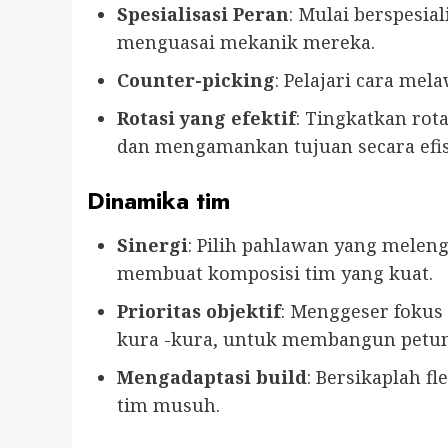
Spesialisasi Peran
: Mulai berspesia
menguasai mekanik mereka.
Counter-picking
: Pelajari cara me
Rotasi yang efektif
: Tingkatkan rot
dan mengamankan tujuan secara efis
Dinamika tim
Sinergi
: Pilih pahlawan yang melen
membuat komposisi tim yang kuat.
Prioritas objektif
: Menggeser fokus
kura -kura, untuk membangun petun
Mengadaptasi build
: Bersikaplah f
tim musuh.