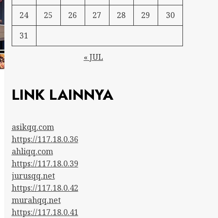
24
25
26
27
28
29
30
31
« JUL
LINK LAINNYA
asikqq.com
https://117.18.0.36
ahliqq.com
https://117.18.0.39
jurusqq.net
https://117.18.0.42
murahqq.net
https://117.18.0.41