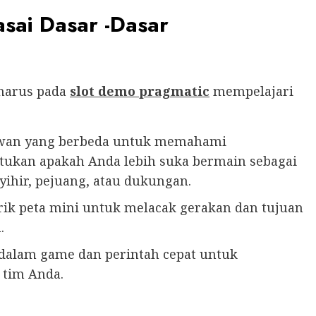
asai Dasar -Dasar
 harus pada
slot demo pragmatic
mempelajari
awan yang berbeda untuk memahami
tukan apakah Anda lebih suka bermain sebagai
ihir, pejuang, atau dukungan.
irik peta mini untuk melacak gerakan dan tujuan
.
 dalam game dan perintah cepat untuk
 tim Anda.