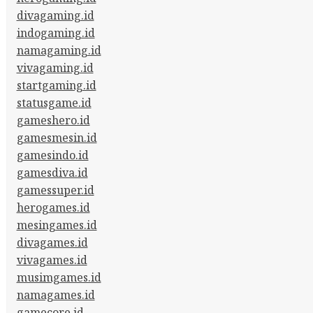
divagaming.id
indogaming.id
namagaming.id
vivagaming.id
startgaming.id
statusgame.id
gameshero.id
gamesmesin.id
gamesindo.id
gamesdiva.id
gamessuper.id
herogames.id
mesingames.id
divagames.id
vivagames.id
musimgames.id
namagames.id
gamecore.id