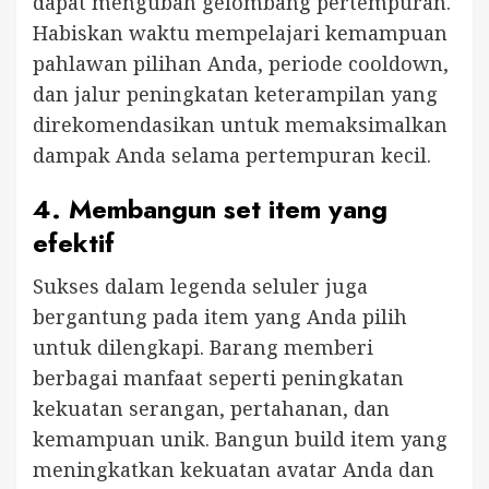
dapat mengubah gelombang pertempuran.
Habiskan waktu mempelajari kemampuan
pahlawan pilihan Anda, periode cooldown,
dan jalur peningkatan keterampilan yang
direkomendasikan untuk memaksimalkan
dampak Anda selama pertempuran kecil.
4. Membangun set item yang
efektif
Sukses dalam legenda seluler juga
bergantung pada item yang Anda pilih
untuk dilengkapi. Barang memberi
berbagai manfaat seperti peningkatan
kekuatan serangan, pertahanan, dan
kemampuan unik. Bangun build item yang
meningkatkan kekuatan avatar Anda dan