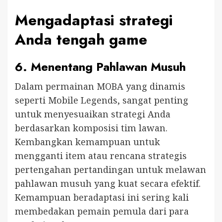
Mengadaptasi strategi
Anda tengah game
6. Menentang Pahlawan Musuh
Dalam permainan MOBA yang dinamis
seperti Mobile Legends, sangat penting
untuk menyesuaikan strategi Anda
berdasarkan komposisi tim lawan.
Kembangkan kemampuan untuk
mengganti item atau rencana strategis
pertengahan pertandingan untuk melawan
pahlawan musuh yang kuat secara efektif.
Kemampuan beradaptasi ini sering kali
membedakan pemain pemula dari para