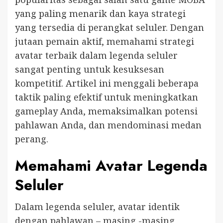
yang paling menarik dan kaya strategi
yang tersedia di perangkat seluler. Dengan
jutaan pemain aktif, memahami strategi
avatar terbaik dalam legenda seluler
sangat penting untuk kesuksesan
kompetitif. Artikel ini menggali beberapa
taktik paling efektif untuk meningkatkan
gameplay Anda, memaksimalkan potensi
pahlawan Anda, dan mendominasi medan
perang.
Memahami Avatar Legenda
Seluler
Dalam legenda seluler, avatar identik
dengan pahlawan – masing -masing