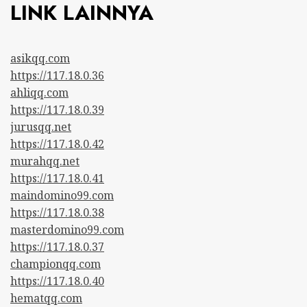
LINK LAINNYA
asikqq.com
https://117.18.0.36
ahliqq.com
https://117.18.0.39
jurusqq.net
https://117.18.0.42
murahqq.net
https://117.18.0.41
maindomino99.com
https://117.18.0.38
masterdomino99.com
https://117.18.0.37
championqq.com
https://117.18.0.40
hematqq.com