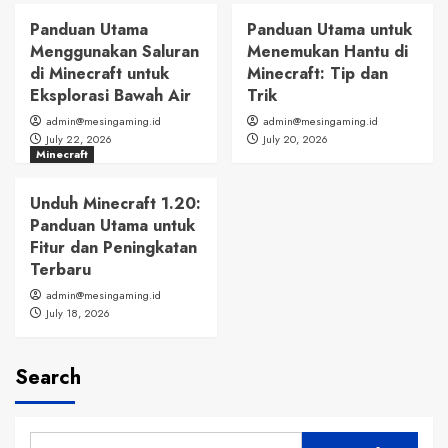
Panduan Utama
Panduan Utama untuk
Menggunakan Saluran
Menemukan Hantu di
di Minecraft untuk
Minecraft: Tip dan
Eksplorasi Bawah Air
Trik
admin@mesingaming.id
admin@mesingaming.id
July 22, 2026
July 20, 2026
Minecraft
Unduh Minecraft 1.20:
Panduan Utama untuk
Fitur dan Peningkatan
Terbaru
admin@mesingaming.id
July 18, 2026
Search