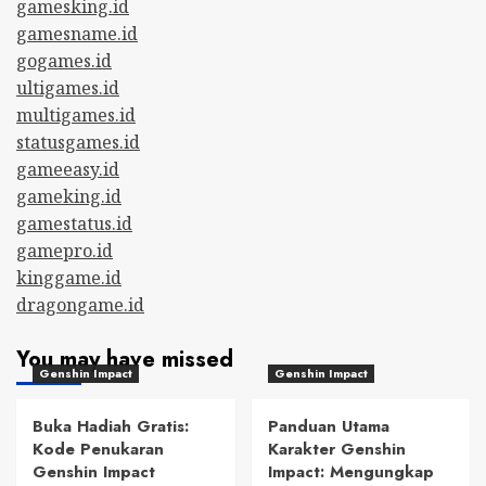
gamesking.id
gamesname.id
gogames.id
ultigames.id
multigames.id
statusgames.id
gameeasy.id
gameking.id
gamestatus.id
gamepro.id
kinggame.id
dragongame.id
You may have missed
Genshin Impact
Genshin Impact
Buka Hadiah Gratis:
Panduan Utama
Kode Penukaran
Karakter Genshin
Genshin Impact
Impact: Mengungkap