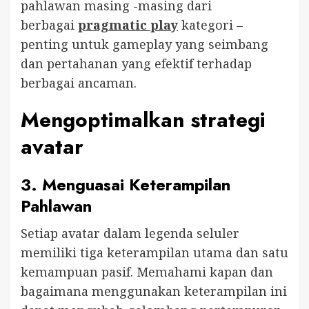
pahlawan masing -masing dari
berbagai
pragmatic play
kategori –
penting untuk gameplay yang seimbang
dan pertahanan yang efektif terhadap
berbagai ancaman.
Mengoptimalkan strategi
avatar
3. Menguasai Keterampilan
Pahlawan
Setiap avatar dalam legenda seluler
memiliki tiga keterampilan utama dan satu
kemampuan pasif. Memahami kapan dan
bagaimana menggunakan keterampilan ini