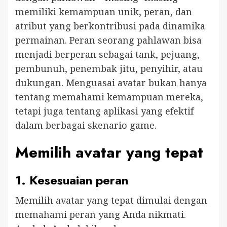
memiliki kemampuan unik, peran, dan
atribut yang berkontribusi pada dinamika
permainan. Peran seorang pahlawan bisa
menjadi berperan sebagai tank, pejuang,
pembunuh, penembak jitu, penyihir, atau
dukungan. Menguasai avatar bukan hanya
tentang memahami kemampuan mereka,
tetapi juga tentang aplikasi yang efektif
dalam berbagai skenario game.
Memilih avatar yang tepat
1. Kesesuaian peran
Memilih avatar yang tepat dimulai dengan
memahami peran yang Anda nikmati.