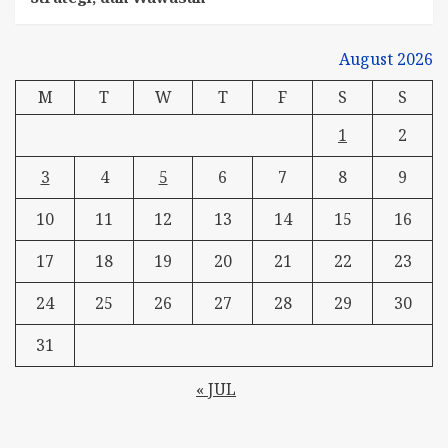
August 2026
M
T
W
T
F
S
S
1
2
3
4
5
6
7
8
9
10
11
12
13
14
15
16
17
18
19
20
21
22
23
24
25
26
27
28
29
30
31
« JUL