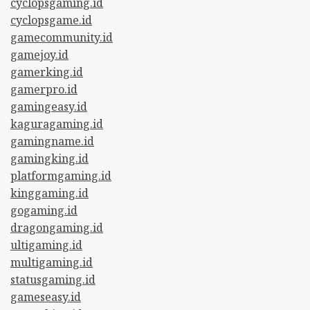
cyclopsgaming.id
cyclopsgame.id
gamecommunity.id
gamejoy.id
gamerking.id
gamerpro.id
gamingeasy.id
kaguragaming.id
gamingname.id
gamingking.id
platformgaming.id
kinggaming.id
gogaming.id
dragongaming.id
ultigaming.id
multigaming.id
statusgaming.id
gameseasy.id