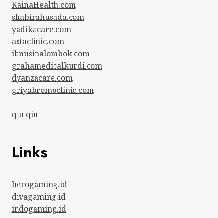
KainaHealth.com
shabirahusada.com
yadikacare.com
astaclinic.com
ibnusinalombok.com
grahamedicalkurdi.com
dyanzacare.com
griyabromoclinic.com
qiu qiu
Links
herogaming.id
divagaming.id
indogaming.id