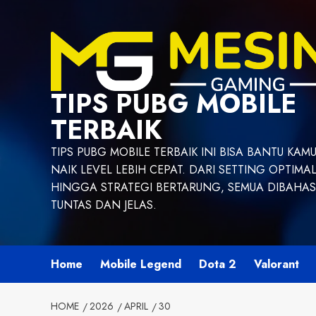
Skip
to
content
TIPS PUBG MOBILE
TERBAIK
TIPS PUBG MOBILE TERBAIK INI BISA BANTU KAM
NAIK LEVEL LEBIH CEPAT. DARI SETTING OPTIMA
HINGGA STRATEGI BERTARUNG, SEMUA DIBAHAS
TUNTAS DAN JELAS.
Home
Mobile Legend
Dota 2
Valorant
HOME
2026
APRIL
30