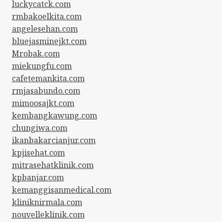
luckycatck.com
rmbakoelkita.com
angelesehan.com
bluejasminejkt.com
Mrobak.com
miekungfu.com
cafetemankita.com
rmjasabundo.com
mimoosajkt.com
kembangkawung.com
chungiwa.com
ikanbakarcianjur.com
kpjisehat.com
mitrasehatklinik.com
kpbanjar.com
kemanggisanmedical.com
kliniknirmala.com
nouvelleklinik.com