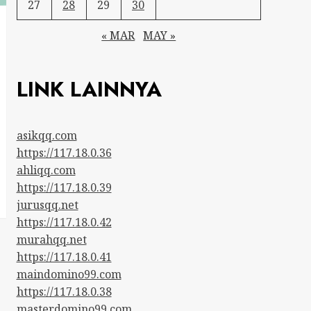
27
28
29
30
« MAR
MAY »
LINK LAINNYA
asikqq.com
https://117.18.0.36
ahliqq.com
https://117.18.0.39
jurusqq.net
https://117.18.0.42
murahqq.net
https://117.18.0.41
maindomino99.com
https://117.18.0.38
masterdomino99.com