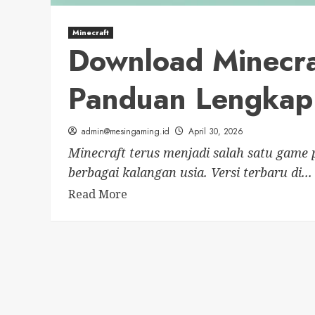
Minecraft
Download Minecra
Panduan Lengkap
admin@mesingaming.id
April 30, 2026
Minecraft terus menjadi salah satu game p
berbagai kalangan usia. Versi terbaru di...
Read
Read More
more
about
Download
Minecraft
Terbaru
2024: