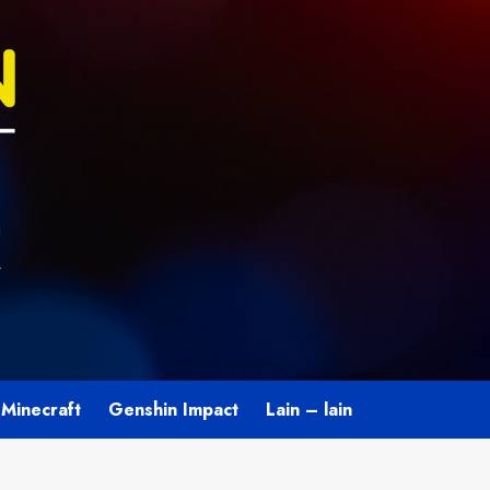
U
L
Minecraft
Genshin Impact
Lain – lain