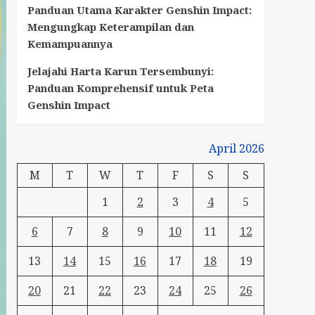
Panduan Utama Karakter Genshin Impact:
Mengungkap Keterampilan dan
Kemampuannya
Jelajahi Harta Karun Tersembunyi:
Panduan Komprehensif untuk Peta
Genshin Impact
April 2026
M
T
W
T
F
S
S
1
2
3
4
5
6
7
8
9
10
11
12
13
14
15
16
17
18
19
20
21
22
23
24
25
26