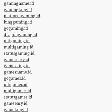
gamingname.id
gamingking.id
platformgaming.id
kinggaming.id
gogaming.id
dragongaming.id
ultigaming.id
multigaming.id
statusgaming.id
gameseasy.id
gamesking.id
gamesname.id
gogames.id
ultigames.id
multigames.id
statusgames.id
gameeasy.id
gameking.id