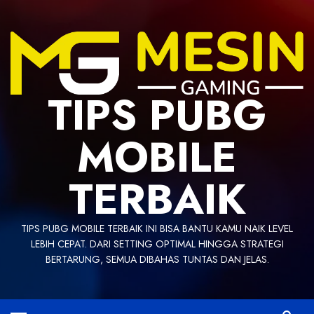
Skip
to
content
TIPS PUBG
MOBILE
TERBAIK
TIPS PUBG MOBILE TERBAIK INI BISA BANTU KAMU NAIK LEVEL
LEBIH CEPAT. DARI SETTING OPTIMAL HINGGA STRATEGI
BERTARUNG, SEMUA DIBAHAS TUNTAS DAN JELAS.
Primary