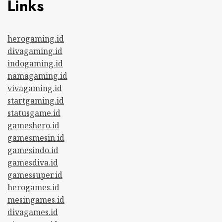
Links
herogaming.id
divagaming.id
indogaming.id
namagaming.id
vivagaming.id
startgaming.id
statusgame.id
gameshero.id
gamesmesin.id
gamesindo.id
gamesdiva.id
gamessuper.id
herogames.id
mesingames.id
divagames.id