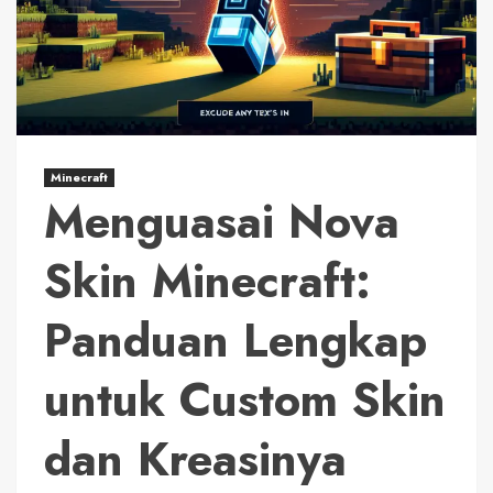
Minecraft
Menguasai Nova
Skin Minecraft:
Panduan Lengkap
untuk Custom Skin
dan Kreasinya