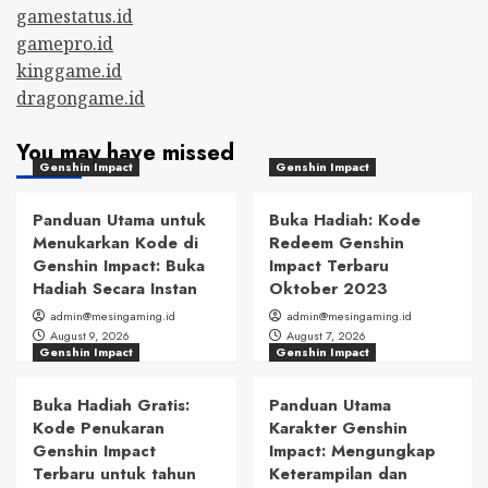
gamestatus.id
gamepro.id
kinggame.id
dragongame.id
You may have missed
Genshin Impact
Genshin Impact
Panduan Utama untuk
Buka Hadiah: Kode
Menukarkan Kode di
Redeem Genshin
Genshin Impact: Buka
Impact Terbaru
Hadiah Secara Instan
Oktober 2023
admin@mesingaming.id
admin@mesingaming.id
August 9, 2026
August 7, 2026
Genshin Impact
Genshin Impact
Buka Hadiah Gratis:
Panduan Utama
Kode Penukaran
Karakter Genshin
Genshin Impact
Impact: Mengungkap
Terbaru untuk tahun
Keterampilan dan