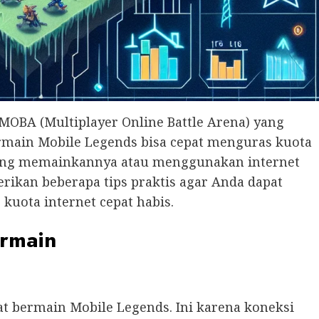
MOBA (Multiplayer Online Battle Arena) yang
ermain Mobile Legends bisa cepat menguras kuota
sering memainkannya atau menggunakan internet
berikan beberapa tips praktis agar Anda dapat
kuota internet cepat habis.
ermain
t bermain Mobile Legends. Ini karena koneksi