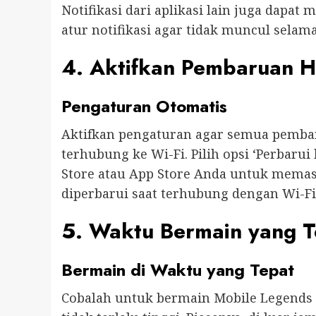
Notifikasi dari aplikasi lain juga dapa
atur notifikasi agar tidak muncul sela
4. Aktifkan Pembaruan H
Pengaturan Otomatis
Aktifkan pengaturan agar semua pemba
terhubung ke Wi-Fi. Pilih opsi ‘Perbarui
Store atau App Store Anda untuk memast
diperbarui saat terhubung dengan Wi-Fi
5. Waktu Bermain yang 
Bermain di Waktu yang Tepat
Cobalah untuk bermain Mobile Legends 