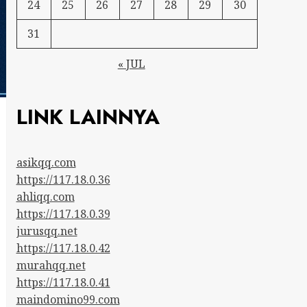
24
25
26
27
28
29
30
31
« JUL
LINK LAINNYA
asikqq.com
https://117.18.0.36
ahliqq.com
https://117.18.0.39
jurusqq.net
https://117.18.0.42
murahqq.net
https://117.18.0.41
maindomino99.com