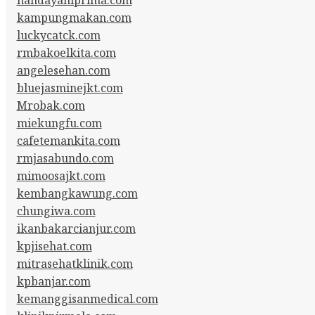
kampungmakan.com
luckycatck.com
rmbakoelkita.com
angelesehan.com
bluejasminejkt.com
Mrobak.com
miekungfu.com
cafetemankita.com
rmjasabundo.com
mimoosajkt.com
kembangkawung.com
chungiwa.com
ikanbakarcianjur.com
kpjisehat.com
mitrasehatklinik.com
kpbanjar.com
kemanggisanmedical.com