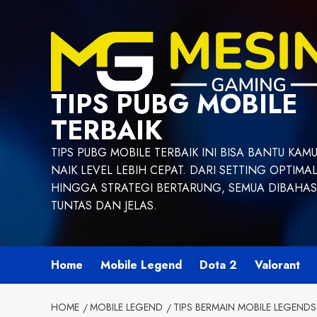
Skip
to
content
TIPS PUBG MOBILE
TERBAIK
TIPS PUBG MOBILE TERBAIK INI BISA BANTU KAM
NAIK LEVEL LEBIH CEPAT. DARI SETTING OPTIMA
HINGGA STRATEGI BERTARUNG, SEMUA DIBAHAS
TUNTAS DAN JELAS.
Home
Mobile Legend
Dota 2
Valorant
HOME
MOBILE LEGEND
TIPS BERMAIN MOBILE LEGEND