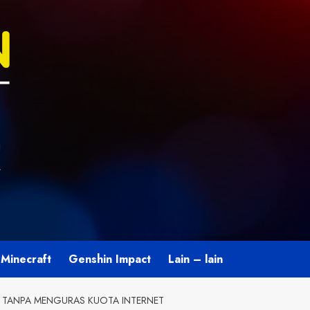
U
L
Minecraft
Genshin Impact
Lain – lain
S TANPA MENGURAS KUOTA INTERNET