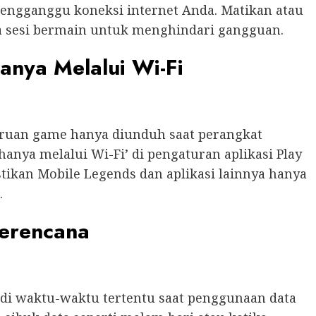
t mengganggu koneksi internet Anda. Matikan atau
ma sesi bermain untuk menghindari gangguan.
anya Melalui Wi-Fi
ruan game hanya diunduh saat perangkat
 hanya melalui Wi-Fi’ di pengaturan aplikasi Play
ikan Mobile Legends dan aplikasi lainnya hanya
.
Terencana
di waktu-waktu tertentu saat penggunaan data