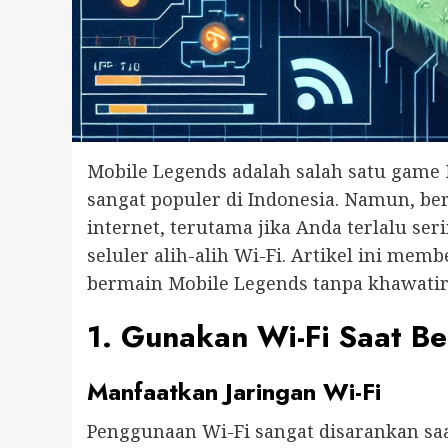
Mobile Legends adalah salah satu game 
sangat populer di Indonesia. Namun, b
internet, terutama jika Anda terlalu 
seluler alih-alih Wi-Fi. Artikel ini mem
bermain Mobile Legends tanpa khawatir 
1. Gunakan Wi-Fi Saat B
Manfaatkan Jaringan Wi-Fi
Penggunaan Wi-Fi sangat disarankan saa