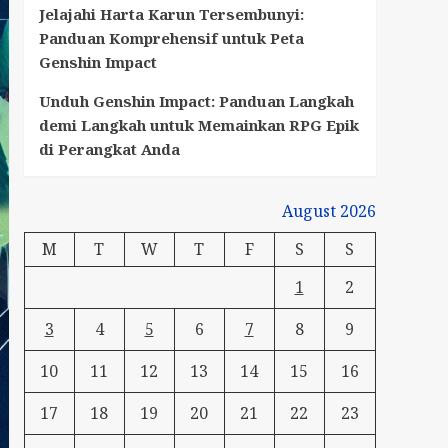
Jelajahi Harta Karun Tersembunyi:
Panduan Komprehensif untuk Peta
Genshin Impact
Unduh Genshin Impact: Panduan Langkah
demi Langkah untuk Memainkan RPG Epik
di Perangkat Anda
August 2026
M
T
W
T
F
S
S
1
2
3
4
5
6
7
8
9
10
11
12
13
14
15
16
17
18
19
20
21
22
23