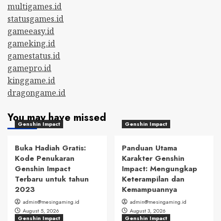
multigames.id
statusgames.id
gameeasy.id
gameking.id
gamestatus.id
gamepro.id
kinggame.id
dragongame.id
You may have missed
Genshin Impact
Genshin Impact
Buka Hadiah Gratis:
Panduan Utama
Kode Penukaran
Karakter Genshin
Genshin Impact
Impact: Mengungkap
Terbaru untuk tahun
Keterampilan dan
2023
Kemampuannya
admin@mesingaming.id
admin@mesingaming.id
August 5, 2026
August 3, 2026
Genshin Impact
Genshin Impact