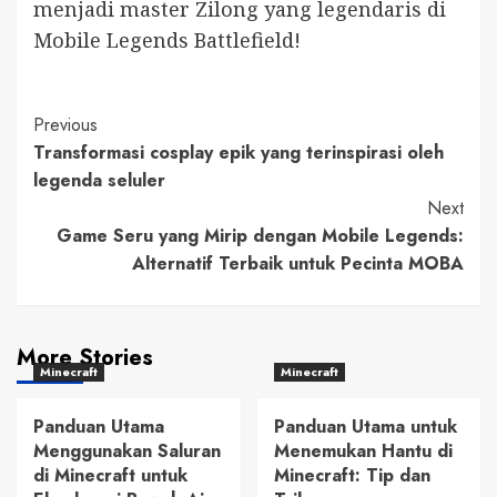
menjadi master Zilong yang legendaris di
Mobile Legends Battlefield!
Post
Previous
Transformasi cosplay epik yang terinspirasi oleh
Navigation
legenda seluler
Next
Game Seru yang Mirip dengan Mobile Legends:
Alternatif Terbaik untuk Pecinta MOBA
More Stories
Minecraft
Minecraft
Panduan Utama
Panduan Utama untuk
Menggunakan Saluran
Menemukan Hantu di
di Minecraft untuk
Minecraft: Tip dan