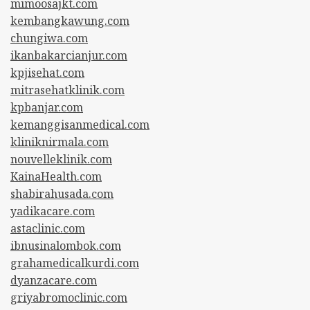
mimoosajkt.com
kembangkawung.com
chungiwa.com
ikanbakarcianjur.com
kpjisehat.com
mitrasehatklinik.com
kpbanjar.com
kemanggisanmedical.com
kliniknirmala.com
nouvelleklinik.com
KainaHealth.com
shabirahusada.com
yadikacare.com
astaclinic.com
ibnusinalombok.com
grahamedicalkurdi.com
dyanzacare.com
griyabromoclinic.com