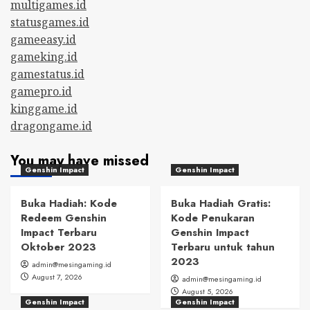
multigames.id
statusgames.id
gameeasy.id
gameking.id
gamestatus.id
gamepro.id
kinggame.id
dragongame.id
You may have missed
Genshin Impact
Genshin Impact
Buka Hadiah: Kode
Buka Hadiah Gratis:
Redeem Genshin
Kode Penukaran
Impact Terbaru
Genshin Impact
Oktober 2023
Terbaru untuk tahun
2023
admin@mesingaming.id
August 7, 2026
admin@mesingaming.id
August 5, 2026
Genshin Impact
Genshin Impact