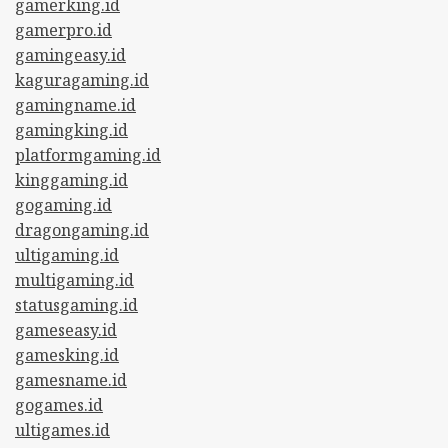
gamerking.id
gamerpro.id
gamingeasy.id
kaguragaming.id
gamingname.id
gamingking.id
platformgaming.id
kinggaming.id
gogaming.id
dragongaming.id
ultigaming.id
multigaming.id
statusgaming.id
gameseasy.id
gamesking.id
gamesname.id
gogames.id
ultigames.id