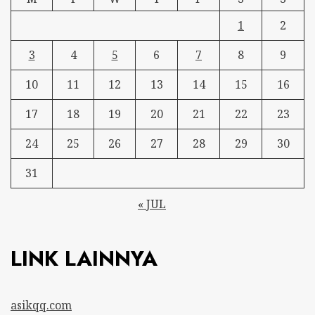
1
2
3
4
5
6
7
8
9
10
11
12
13
14
15
16
17
18
19
20
21
22
23
24
25
26
27
28
29
30
31
« JUL
LINK LAINNYA
asikqq.com