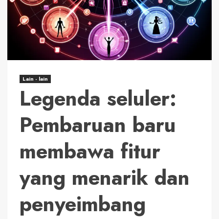
Lain - lain
Legenda seluler:
Pembaruan baru
membawa fitur
yang menarik dan
penyeimbang