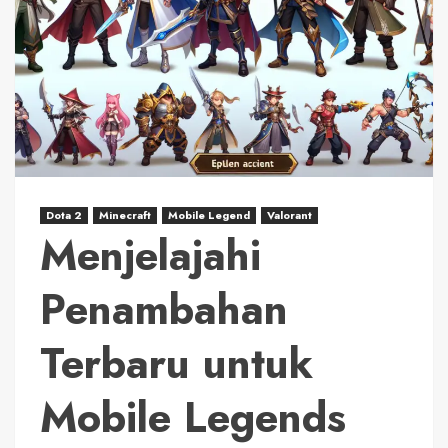
Dota 2
Minecraft
Mobile Legend
Valorant
Menjelajahi
Penambahan
Terbaru untuk
Mobile Legends