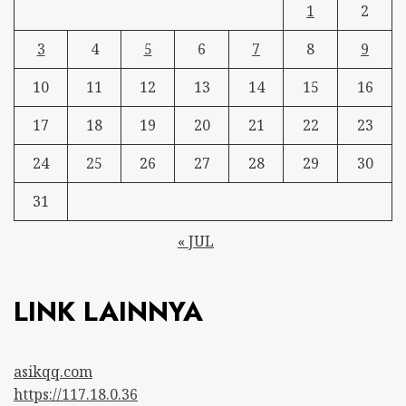
1
2
3
4
5
6
7
8
9
10
11
12
13
14
15
16
17
18
19
20
21
22
23
24
25
26
27
28
29
30
31
« JUL
LINK LAINNYA
asikqq.com
https://117.18.0.36