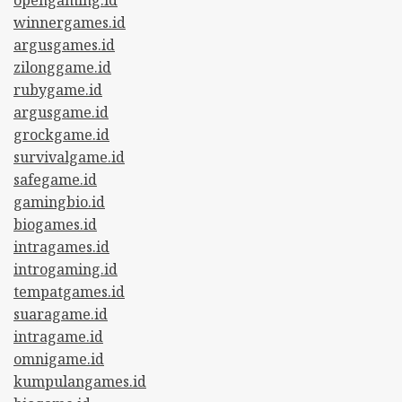
winnergames.id
argusgames.id
zilonggame.id
rubygame.id
argusgame.id
grockgame.id
survivalgame.id
safegame.id
gamingbio.id
biogames.id
intragames.id
introgaming.id
tempatgames.id
suaragame.id
intragame.id
omnigame.id
kumpulangames.id