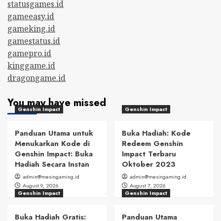
statusgames.id
gameeasy.id
gameking.id
gamestatus.id
gamepro.id
kinggame.id
dragongame.id
You may have missed
Genshin Impact
Genshin Impact
Panduan Utama untuk
Buka Hadiah: Kode
Menukarkan Kode di
Redeem Genshin
Genshin Impact: Buka
Impact Terbaru
Hadiah Secara Instan
Oktober 2023
admin@mesingaming.id
admin@mesingaming.id
August 9, 2026
August 7, 2026
Genshin Impact
Genshin Impact
Buka Hadiah Gratis:
Panduan Utama