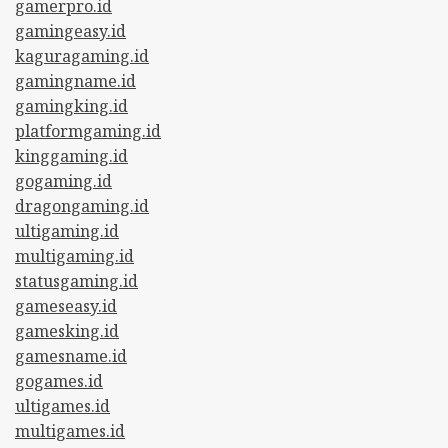
gamerpro.id
gamingeasy.id
kaguragaming.id
gamingname.id
gamingking.id
platformgaming.id
kinggaming.id
gogaming.id
dragongaming.id
ultigaming.id
multigaming.id
statusgaming.id
gameseasy.id
gamesking.id
gamesname.id
gogames.id
ultigames.id
multigames.id