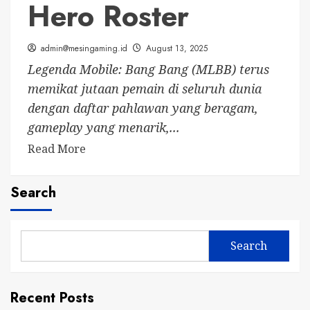
Hero Roster
admin@mesingaming.id
August 13, 2025
Legenda Mobile: Bang Bang (MLBB) terus
memikat jutaan pemain di seluruh dunia
dengan daftar pahlawan yang beragam,
gameplay yang menarik,...
Read
Read More
more
about
Search
Menjelajahi
Penambahan
Terbaru
Search
untuk
Mobile
Legends
Recent Posts
Hero