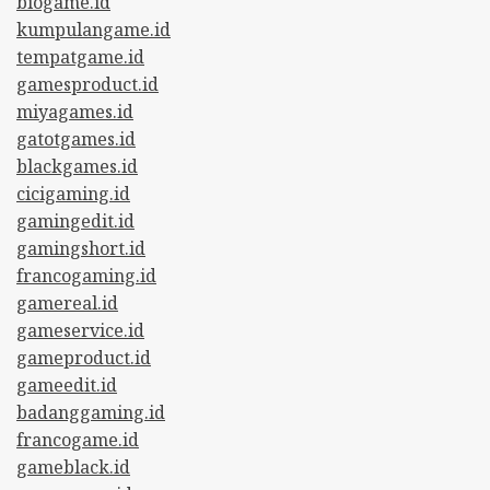
biogame.id
kumpulangame.id
tempatgame.id
gamesproduct.id
miyagames.id
gatotgames.id
blackgames.id
cicigaming.id
gamingedit.id
gamingshort.id
francogaming.id
gamereal.id
gameservice.id
gameproduct.id
gameedit.id
badanggaming.id
francogame.id
gameblack.id