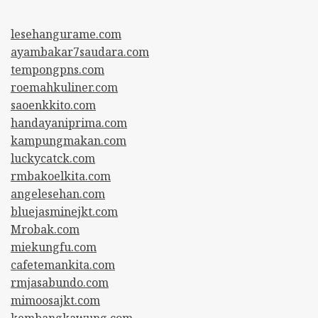
lesehangurame.com
ayambakar7saudara.com
tempongpns.com
roemahkuliner.com
saoenkkito.com
handayaniprima.com
kampungmakan.com
luckycatck.com
rmbakoelkita.com
angelesehan.com
bluejasminejkt.com
Mrobak.com
miekungfu.com
cafetemankita.com
rmjasabundo.com
mimoosajkt.com
kembangkawung.com