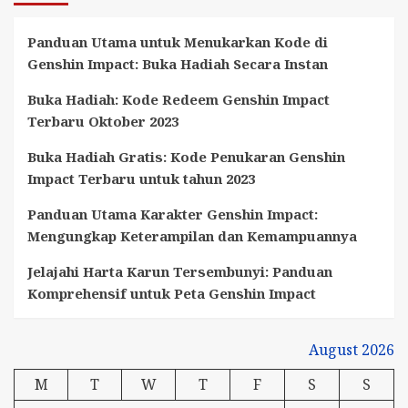
Roster
Panduan Utama untuk Menukarkan Kode di
Genshin Impact: Buka Hadiah Secara Instan
Buka Hadiah: Kode Redeem Genshin Impact
Terbaru Oktober 2023
Buka Hadiah Gratis: Kode Penukaran Genshin
Impact Terbaru untuk tahun 2023
Panduan Utama Karakter Genshin Impact:
Mengungkap Keterampilan dan Kemampuannya
Jelajahi Harta Karun Tersembunyi: Panduan
Komprehensif untuk Peta Genshin Impact
August 2026
M
T
W
T
F
S
S