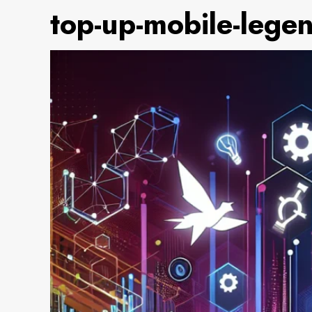
top-up-mobile-lege