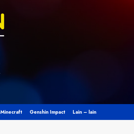
U
L
Minecraft
Genshin Impact
Lain – lain