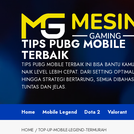
Skip
to
content
TIPS PUBG MOBILE
TERBAIK
TIPS PUBG MOBILE TERBAIK INI BISA BANTU KAM
NAIK LEVEL LEBIH CEPAT. DARI SETTING OPTIMA
HINGGA STRATEGI BERTARUNG, SEMUA DIBAHAS
TUNTAS DAN JELAS.
Home
Mobile Legend
Dota 2
Valorant
HOME
TOP-UP-MOBILE-LEGEND-TERMURAH