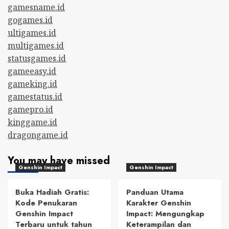
gamesname.id
gogames.id
ultigames.id
multigames.id
statusgames.id
gameeasy.id
gameking.id
gamestatus.id
gamepro.id
kinggame.id
dragongame.id
You may have missed
Genshin Impact
Genshin Impact
Buka Hadiah Gratis:
Panduan Utama
Kode Penukaran
Karakter Genshin
Genshin Impact
Impact: Mengungkap
Terbaru untuk tahun
Keterampilan dan