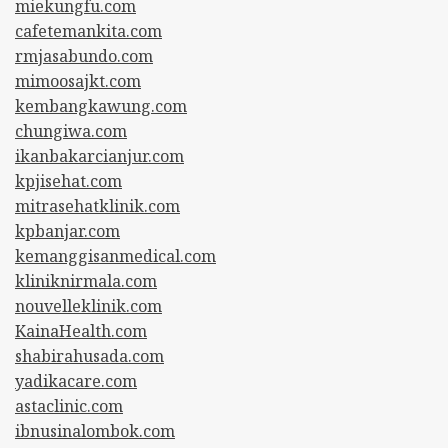
miekungfu.com
cafetemankita.com
rmjasabundo.com
mimoosajkt.com
kembangkawung.com
chungiwa.com
ikanbakarcianjur.com
kpjisehat.com
mitrasehatklinik.com
kpbanjar.com
kemanggisanmedical.com
kliniknirmala.com
nouvelleklinik.com
KainaHealth.com
shabirahusada.com
yadikacare.com
astaclinic.com
ibnusinalombok.com