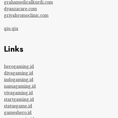
grahamedicalkurdi.com
dyanzacare.com
griyabromoclinic.com
qiu qiu
Links
herogaming.id
divagaming.id
indogaming.id
namagaming.id
vivagaming.id
startgaming.id
statusgame.id
gameshero.id