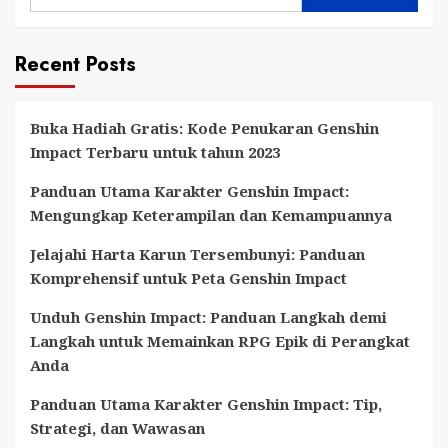
Terbaik
di
Recent Posts
Minecraft
untuk
Menginspirasi
Buka Hadiah Gratis: Kode Penukaran Genshin
Pembangunan
Impact Terbaru untuk tahun 2023
Anda
Panduan Utama Karakter Genshin Impact:
Berikutnya
Mengungkap Keterampilan dan Kemampuannya
Jelajahi Harta Karun Tersembunyi: Panduan
Komprehensif untuk Peta Genshin Impact
Unduh Genshin Impact: Panduan Langkah demi
Langkah untuk Memainkan RPG Epik di Perangkat
Anda
Panduan Utama Karakter Genshin Impact: Tip,
Strategi, dan Wawasan