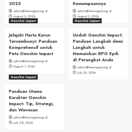
2023
Kemampuannya
admin@mesingaming.id
admin@mesingaming.id
August 5, 2026
August 3, 2026
Genshin Impact
Genshin Impact
Jelajahi Harta Karun
Unduh Genshin Impact:
Tersembunyi: Panduan
Panduan Langkah demi
Komprehensif untuk
Langkah untuk
Peta Genshin Impact
Memainkan RPG Epik
di Perangkat Anda
admin@mesingaming.id
August 1, 2026
admin@mesingaming.id
July 30, 2026
Genshin Impact
Panduan Utama
Karakter Genshin
Impact: Tip, Strategi,
dan Wawasan
admin@mesingaming.id
July 28, 2026