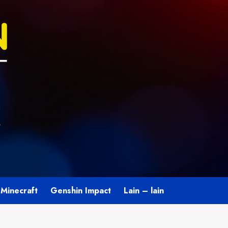
U
L
Minecraft
Genshin Impact
Lain – lain