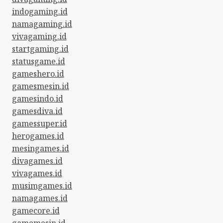
indogaming.id
namagaming.id
vivagaming.id
startgaming.id
statusgame.id
gameshero.id
gamesmesin.id
gamesindo.id
gamesdiva.id
gamessuper.id
herogames.id
mesingames.id
divagames.id
vivagames.id
musimgames.id
namagames.id
gamecore.id
gamemesin.id