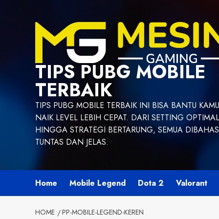
Skip
to
content
TIPS PUBG MOBILE
TERBAIK
TIPS PUBG MOBILE TERBAIK INI BISA BANTU KAM
NAIK LEVEL LEBIH CEPAT. DARI SETTING OPTIMA
HINGGA STRATEGI BERTARUNG, SEMUA DIBAHAS
TUNTAS DAN JELAS.
Home
Mobile Legend
Dota 2
Valorant
HOME
PP-MOBILE-LEGEND-KEREN