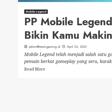
Mobile Legend
PP Mobile Legend
Bikin Kamu Maki
admin@mesingaming.id
April 26, 2025
Mobile Legend telah menjadi salah satu g
pemain berkat gameplay yang seru, karakt
Read
Read More
more
about
PP
Mobile
Legend
Keren