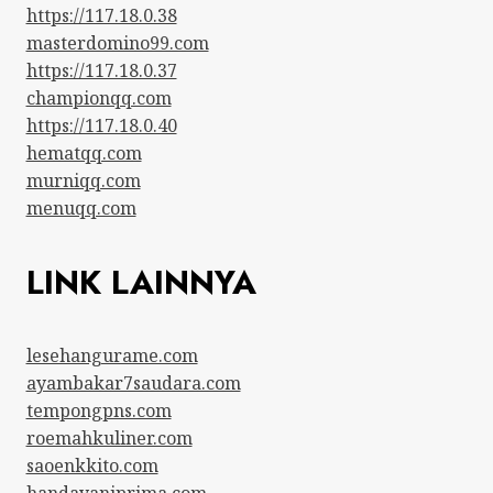
https://117.18.0.38
masterdomino99.com
https://117.18.0.37
championqq.com
https://117.18.0.40
hematqq.com
murniqq.com
menuqq.com
LINK LAINNYA
lesehangurame.com
ayambakar7saudara.com
tempongpns.com
roemahkuliner.com
saoenkkito.com
handayaniprima.com