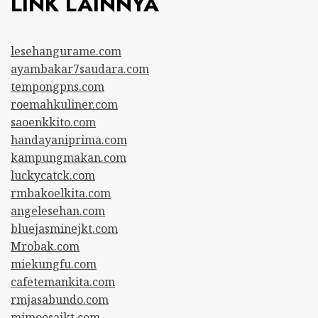
LINK LAINNYA
lesehangurame.com
ayambakar7saudara.com
tempongpns.com
roemahkuliner.com
saoenkkito.com
handayaniprima.com
kampungmakan.com
luckycatck.com
rmbakoelkita.com
angelesehan.com
bluejasminejkt.com
Mrobak.com
miekungfu.com
cafetemankita.com
rmjasabundo.com
mimoosajkt.com