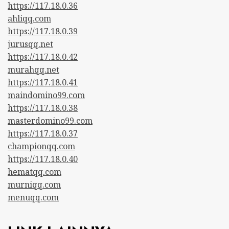
https://117.18.0.36
ahliqq.com
https://117.18.0.39
jurusqq.net
https://117.18.0.42
murahqq.net
https://117.18.0.41
maindomino99.com
https://117.18.0.38
masterdomino99.com
https://117.18.0.37
championqq.com
https://117.18.0.40
hematqq.com
murniqq.com
menuqq.com