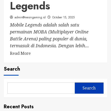
Legends
admin@mesingaming.id
October 15, 2025
Mobile Legends adalah salah satu
permainan MOBA (Multiplayer Online
Battle Arena) paling populer di dunia,
termasuk di Indonesia. Dengan lebih...
Read
Read More
more
about
Search
Strategi
Terbaik
untuk
Search
Mendominasi
Land
of
Recent Posts
Dawn