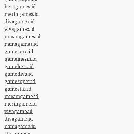
herogames.id
mesingames.id
divagames.id
vivagames.id
musimgames.id
namagames.id
gamecore.id
gamemesin.id
gamehero.id
gamediva.id
gamesuper.id
gamestar.id
musimgame.id
mesingame.id
vivagame.id
divagame.id
namagame.id
stargame.id