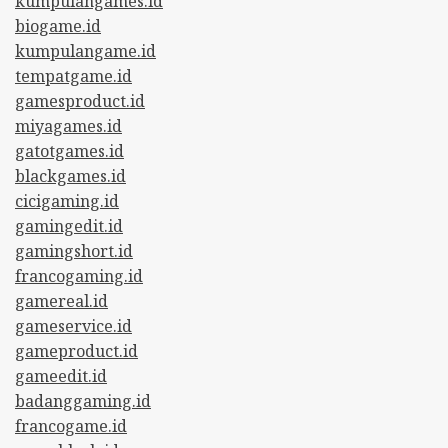
kumpulangames.id
biogame.id
kumpulangame.id
tempatgame.id
gamesproduct.id
miyagames.id
gatotgames.id
blackgames.id
cicigaming.id
gamingedit.id
gamingshort.id
francogaming.id
gamereal.id
gameservice.id
gameproduct.id
gameedit.id
badanggaming.id
francogame.id