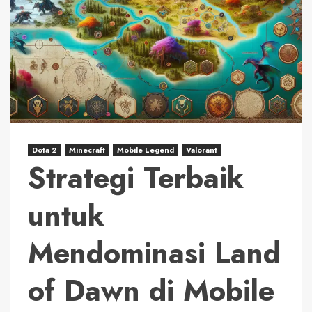
Dota 2
Minecraft
Mobile Legend
Valorant
Strategi Terbaik
untuk
Mendominasi Land
of Dawn di Mobile