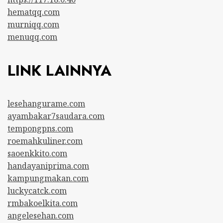
hematqq.com
murniqq.com
menuqq.com
LINK LAINNYA
lesehangurame.com
ayambakar7saudara.com
tempongpns.com
roemahkuliner.com
saoenkkito.com
handayaniprima.com
kampungmakan.com
luckycatck.com
rmbakoelkita.com
angelesehan.com