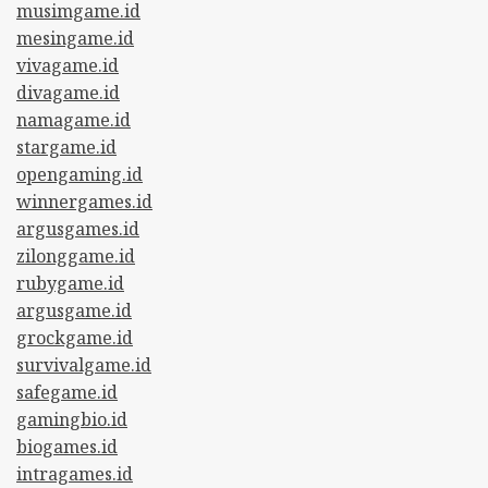
musimgame.id
mesingame.id
vivagame.id
divagame.id
namagame.id
stargame.id
opengaming.id
winnergames.id
argusgames.id
zilonggame.id
rubygame.id
argusgame.id
grockgame.id
survivalgame.id
safegame.id
gamingbio.id
biogames.id
intragames.id