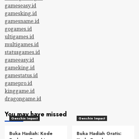
gameseasy.id
gamesking.id
gamesname.id
gogames.id
ultigames.id
multigames.id
statusgames.id
gameeasy.id
gameking.id
gamestatus.id
gamepro.id
kinggame.id
dragongame.id
You may have missed
Genshin Impact
Genshin Impact
Buka Hadiah: Kode
Buka Hadiah Gratis: