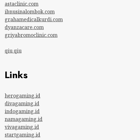
astaclinic.com
ibnusinalombok.com
grahamedicalkurdi.com
dyanzacare.com
griyabromoclinic.com
qiu qiu
Links
herogaming.id
divagaming.id
indogaming.id
namagaming.id
vivagaming.id
startgaming.id