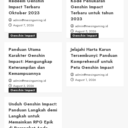
Redeem Genshin
Kode Penukaran
Impact Terbaru
Genshin Impact
Oktober 2023
Terbaru untuk tahun
2023
admin@mesingaming.id
August 7, 2026
admin@mesingaming.id
August 5, 2026
Genshin Impact
Genshin Impact
Panduan Utama
Jelajahi Harta Karun
Karakter Genshin
Tersembunyi: Panduan
Impact: Mengungkap
Komprehensif untuk
Keterampilan dan
Peta Genshin Impact
Kemampuannya
admin@mesingaming.id
August 1, 2026
admin@mesingaming.id
August 3, 2026
Genshin Impact
Unduh Genshin Impact:
Panduan Langkah demi
Langkah untuk
Memainkan RPG Epik
di Perangkat Anda