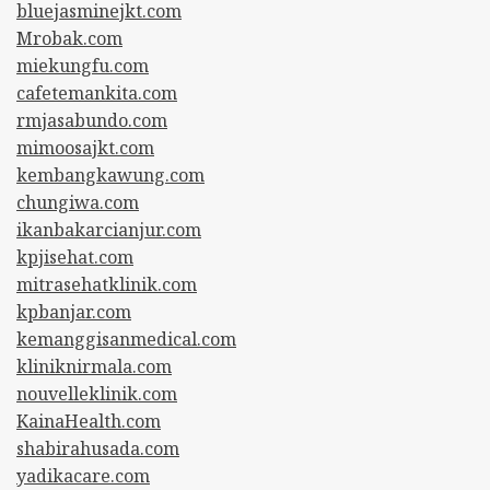
bluejasminejkt.com
Mrobak.com
miekungfu.com
cafetemankita.com
rmjasabundo.com
mimoosajkt.com
kembangkawung.com
chungiwa.com
ikanbakarcianjur.com
kpjisehat.com
mitrasehatklinik.com
kpbanjar.com
kemanggisanmedical.com
kliniknirmala.com
nouvelleklinik.com
KainaHealth.com
shabirahusada.com
yadikacare.com