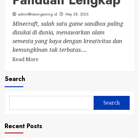
admin@mesingaming.id
May 28, 2026
Minecraft, salah satu game sandbox paling
disukai di dunia, menawarkan alam
semesta yang kaya dengan kreativitas dan
kemungkinan tak terbatas....
Read
Read More
more
about
Search
Unduh
dan
Instal
Search
Mod
untuk
Minecraft
Recent Posts
1.19:
Panduan