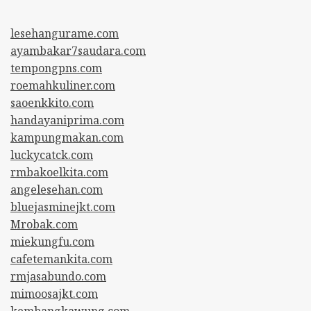
lesehangurame.com
ayambakar7saudara.com
tempongpns.com
roemahkuliner.com
saoenkkito.com
handayaniprima.com
kampungmakan.com
luckycatck.com
rmbakoelkita.com
angelesehan.com
bluejasminejkt.com
Mrobak.com
miekungfu.com
cafetemankita.com
rmjasabundo.com
mimoosajkt.com
kembangkawung.com