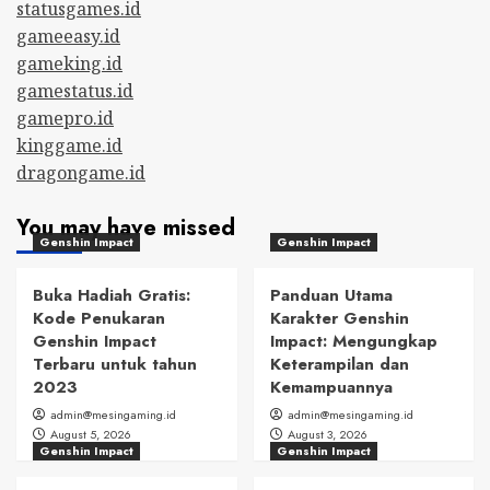
statusgames.id
gameeasy.id
gameking.id
gamestatus.id
gamepro.id
kinggame.id
dragongame.id
You may have missed
Genshin Impact
Genshin Impact
Buka Hadiah Gratis:
Panduan Utama
Kode Penukaran
Karakter Genshin
Genshin Impact
Impact: Mengungkap
Terbaru untuk tahun
Keterampilan dan
2023
Kemampuannya
admin@mesingaming.id
admin@mesingaming.id
August 5, 2026
August 3, 2026
Genshin Impact
Genshin Impact