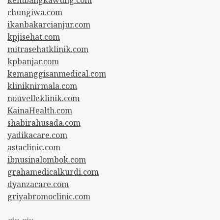
chungiwa.com
ikanbakarcianjur.com
kpjisehat.com
mitrasehatklinik.com
kpbanjar.com
kemanggisanmedical.com
kliniknirmala.com
nouvelleklinik.com
KainaHealth.com
shabirahusada.com
yadikacare.com
astaclinic.com
ibnusinalombok.com
grahamedicalkurdi.com
dyanzacare.com
griyabromoclinic.com