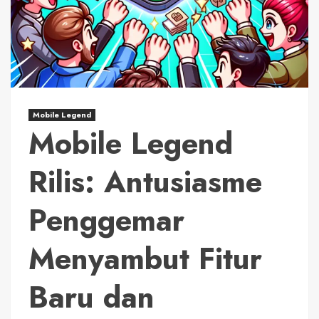
Mobile Legend
Mobile Legend
Rilis: Antusiasme
Penggemar
Menyambut Fitur
Baru dan