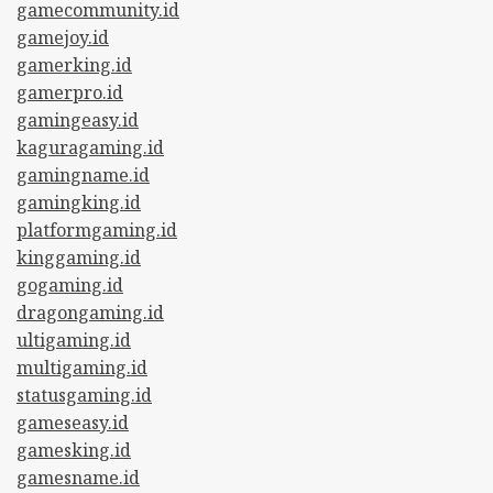
gamecommunity.id
gamejoy.id
gamerking.id
gamerpro.id
gamingeasy.id
kaguragaming.id
gamingname.id
gamingking.id
platformgaming.id
kinggaming.id
gogaming.id
dragongaming.id
ultigaming.id
multigaming.id
statusgaming.id
gameseasy.id
gamesking.id
gamesname.id