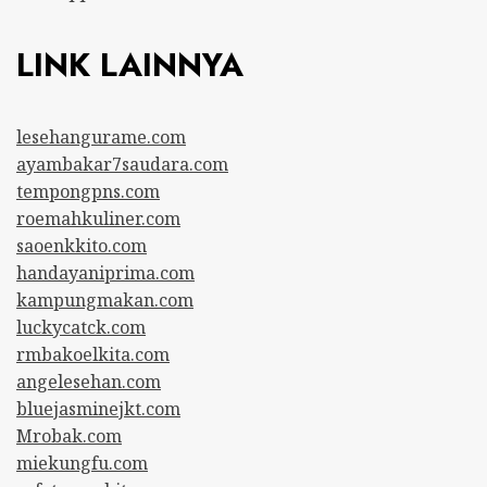
LINK LAINNYA
lesehangurame.com
ayambakar7saudara.com
tempongpns.com
roemahkuliner.com
saoenkkito.com
handayaniprima.com
kampungmakan.com
luckycatck.com
rmbakoelkita.com
angelesehan.com
bluejasminejkt.com
Mrobak.com
miekungfu.com