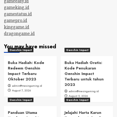
gameeasy.id
gameking.id
gamestatus.id
gamepro.id
kinggame.id
dragongame.id
You may have missed
Genshin Impact
Genshin Impact
Buka Hadiah: Kode
Buka Hadiah Gratis:
Redeem Genshin
Kode Penukaran
Impact Terbaru
Genshin Impact
Oktober 2023
Terbaru untuk tahun
2023
admin@mesingaming.id
August 7, 2026
admin@mesingaming.id
August 5, 2026
Genshin Impact
Genshin Impact
Panduan Utama
Jelajahi Harta Karun