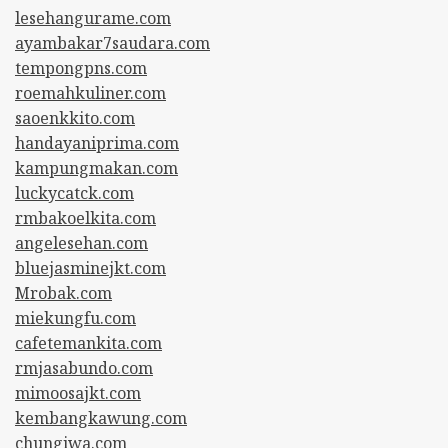
lesehangurame.com
ayambakar7saudara.com
tempongpns.com
roemahkuliner.com
saoenkkito.com
handayaniprima.com
kampungmakan.com
luckycatck.com
rmbakoelkita.com
angelesehan.com
bluejasminejkt.com
Mrobak.com
miekungfu.com
cafetemankita.com
rmjasabundo.com
mimoosajkt.com
kembangkawung.com
chungiwa.com