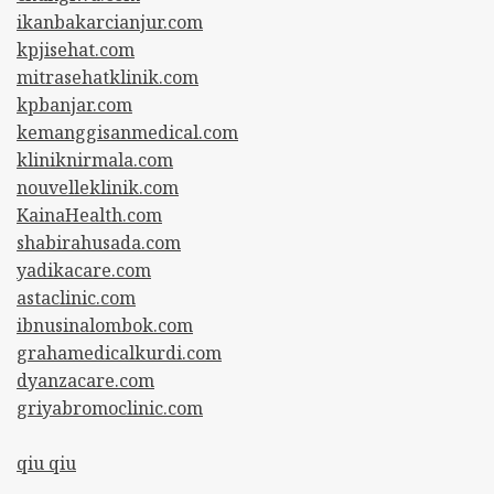
ikanbakarcianjur.com
kpjisehat.com
mitrasehatklinik.com
kpbanjar.com
kemanggisanmedical.com
kliniknirmala.com
nouvelleklinik.com
KainaHealth.com
shabirahusada.com
yadikacare.com
astaclinic.com
ibnusinalombok.com
grahamedicalkurdi.com
dyanzacare.com
griyabromoclinic.com
qiu qiu