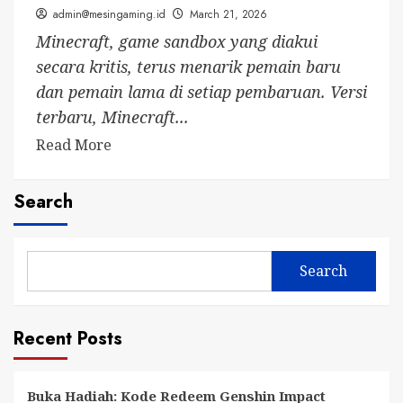
admin@mesingaming.id
March 21, 2026
Minecraft, game sandbox yang diakui
secara kritis, terus menarik pemain baru
dan pemain lama di setiap pembaruan. Versi
terbaru, Minecraft...
Read
Read More
more
about
Search
Unduh
Minecraft
1.21.30
Search
Gratis:
Panduan
Langkah
Recent Posts
demi
Langkah
Buka Hadiah: Kode Redeem Genshin Impact