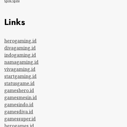
Links
herogaming.id
divagaming.id
indogaming.id
namagaming.id
vivagaming.id
startgaming.id
statusgame.id
gameshero.id
gamesmesin.id
gamesindo.id
gamesdiva.id
gamessuper.id
herogames.id