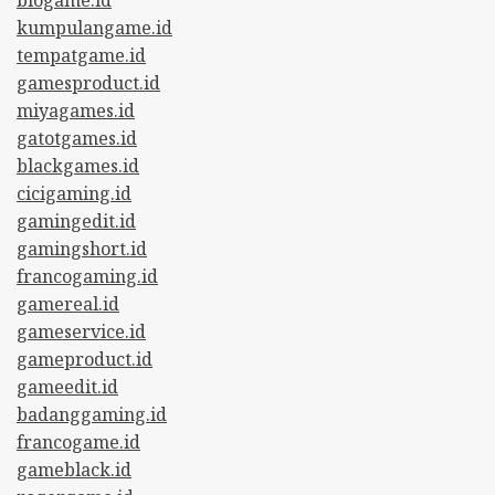
kumpulangame.id
tempatgame.id
gamesproduct.id
miyagames.id
gatotgames.id
blackgames.id
cicigaming.id
gamingedit.id
gamingshort.id
francogaming.id
gamereal.id
gameservice.id
gameproduct.id
gameedit.id
badanggaming.id
francogame.id
gameblack.id