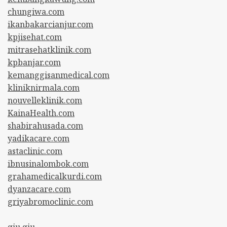
chungiwa.com
ikanbakarcianjur.com
kpjisehat.com
mitrasehatklinik.com
kpbanjar.com
kemanggisanmedical.com
kliniknirmala.com
nouvelleklinik.com
KainaHealth.com
shabirahusada.com
yadikacare.com
astaclinic.com
ibnusinalombok.com
grahamedicalkurdi.com
dyanzacare.com
griyabromoclinic.com
qiu qiu