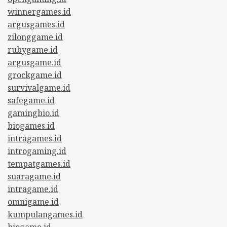
winnergames.id
argusgames.id
zilonggame.id
rubygame.id
argusgame.id
grockgame.id
survivalgame.id
safegame.id
gamingbio.id
biogames.id
intragames.id
introgaming.id
tempatgames.id
suaragame.id
intragame.id
omnigame.id
kumpulangames.id
biogame.id