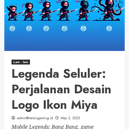
Lain - lain
Legenda Seluler:
Perjalanan Desain
Logo Ikon Miya
admin@mesingaming.id
May 3, 2025
Mobile Legends: Bang Bang, game