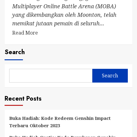
Multiplayer Online Battle Arena (MOBA)
yang dikembangkan oleh Moonton, telah
memikat jutaan pemain di seluruh...
Read
Read More
more
about
Search
Legenda
Seluler:
Perjalanan
Search
Desain
Logo
Ikon
Recent Posts
Miya
Buka Hadiah: Kode Redeem Genshin Impact
Terbaru Oktober 2023