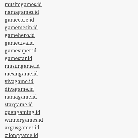
musimgames.id
namagames.id
gamecore.id
gamemesin.id
gamehero.id
gamediva.id
gamesuper.id
gamestar.id
musimgame.id
mesingame.id
vivagame.id
divagame.id
namagame.id
stargame.id
opengaming.id
winnergames.id
argusgames.id
zilonggame.id