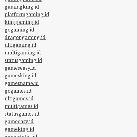
gamingking.id
platformgaming.id
kinggaming.id
gogaming.id
dragongaming.id
ultigaming.id
multigaming.id
statusgaming.id
gameseasy.id
gamesking.id
gamesname.id
gogames.id
ultigames.id
multigames.id
statusgames.id
gameeasy.id
gameking.id
gamestatus.id