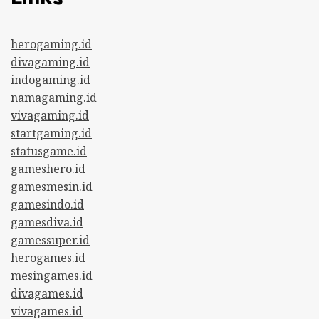
herogaming.id
divagaming.id
indogaming.id
namagaming.id
vivagaming.id
startgaming.id
statusgame.id
gameshero.id
gamesmesin.id
gamesindo.id
gamesdiva.id
gamessuper.id
herogames.id
mesingames.id
divagames.id
vivagames.id