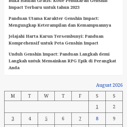
Buka Hadiah Gratis: Kode Penukaran Genshin
Impact Terbaru untuk tahun 2023
Panduan Utama Karakter Genshin Impact:
Mengungkap Keterampilan dan Kemampuannya
Jelajahi Harta Karun Tersembunyi: Panduan
Komprehensif untuk Peta Genshin Impact
Unduh Genshin Impact: Panduan Langkah demi
Langkah untuk Memainkan RPG Epik di Perangkat
Anda
August 2026
M
T
W
T
F
S
S
1
2
3
4
5
6
7
8
9