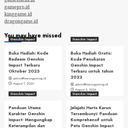
gamepro.id
kinggame.id
dragongame.id
You may have missed
Genshin Impact
Genshin Impact
Buka Hadiah: Kode
Buka Hadiah Gratis:
Redeem Genshin
Kode Penukaran
Impact Terbaru
Genshin Impact
Oktober 2023
Terbaru untuk tahun
2023
admin@mesingaming.id
August 7, 2026
admin@mesingaming.id
August 5, 2026
Genshin Impact
Genshin Impact
Panduan Utama
Jelajahi Harta Karun
Karakter Genshin
Tersembunyi: Panduan
Impact: Mengungkap
Komprehensif untuk
Keterampilan dan
Peta Genshin Impact