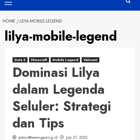
Menu
HOME
LILYA-MOBILE-LEGEND
lilya-mobile-legend
Dota 2
Minecraft
Mobile Legend
Valorant
Dominasi Lilya
dalam Legenda
Seluler: Strategi
dan Tips
admin@mesingaming.id
July 27, 2025