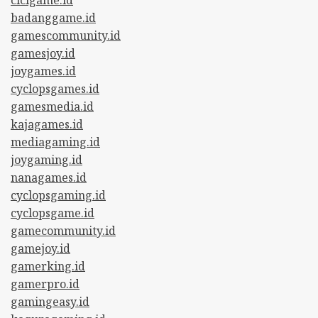
badanggame.id
gamescommunity.id
gamesjoy.id
joygames.id
cyclopsgames.id
gamesmedia.id
kajagames.id
mediagaming.id
joygaming.id
nanagames.id
cyclopsgaming.id
cyclopsgame.id
gamecommunity.id
gamejoy.id
gamerking.id
gamerpro.id
gamingeasy.id