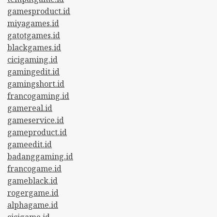
gamesproduct.id
miyagames.id
gatotgames.id
blackgames.id
cicigaming.id
gamingedit.id
gamingshort.id
francogaming.id
gamereal.id
gameservice.id
gameproduct.id
gameedit.id
badanggaming.id
francogame.id
gameblack.id
rogergame.id
alphagame.id
cicigame.id