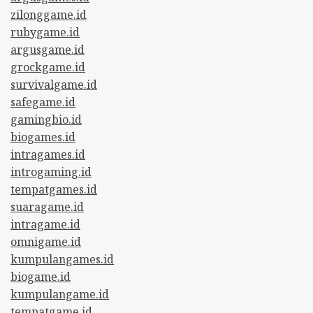
zilonggame.id
rubygame.id
argusgame.id
grockgame.id
survivalgame.id
safegame.id
gamingbio.id
biogames.id
intragames.id
introgaming.id
tempatgames.id
suaragame.id
intragame.id
omnigame.id
kumpulangames.id
biogame.id
kumpulangame.id
tempatgame.id