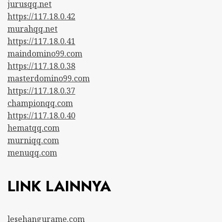
jurusqq.net
https://117.18.0.42
murahqq.net
https://117.18.0.41
maindomino99.com
https://117.18.0.38
masterdomino99.com
https://117.18.0.37
championqq.com
https://117.18.0.40
hematqq.com
murniqq.com
menuqq.com
LINK LAINNYA
lesehangurame.com