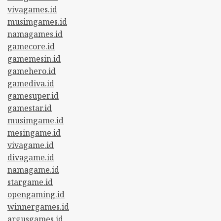
vivagames.id
musimgames.id
namagames.id
gamecore.id
gamemesin.id
gamehero.id
gamediva.id
gamesuper.id
gamestar.id
musimgame.id
mesingame.id
vivagame.id
divagame.id
namagame.id
stargame.id
opengaming.id
winnergames.id
argusgames.id