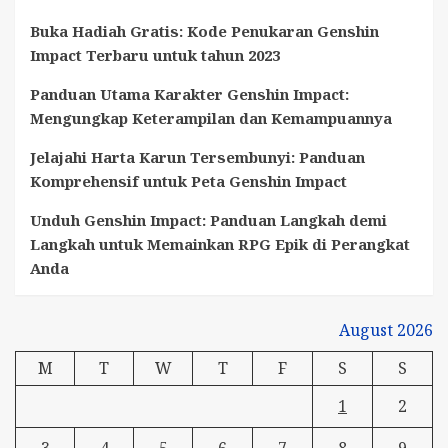
Buka Hadiah Gratis: Kode Penukaran Genshin
Impact Terbaru untuk tahun 2023
Panduan Utama Karakter Genshin Impact:
Mengungkap Keterampilan dan Kemampuannya
Jelajahi Harta Karun Tersembunyi: Panduan
Komprehensif untuk Peta Genshin Impact
Unduh Genshin Impact: Panduan Langkah demi
Langkah untuk Memainkan RPG Epik di Perangkat
Anda
August 2026
M
T
W
T
F
S
S
1
2
3
4
5
6
7
8
9