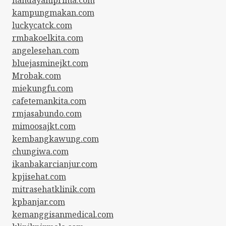
kampungmakan.com
luckycatck.com
rmbakoelkita.com
angelesehan.com
bluejasminejkt.com
Mrobak.com
miekungfu.com
cafetemankita.com
rmjasabundo.com
mimoosajkt.com
kembangkawung.com
chungiwa.com
ikanbakarcianjur.com
kpjisehat.com
mitrasehatklinik.com
kpbanjar.com
kemanggisanmedical.com