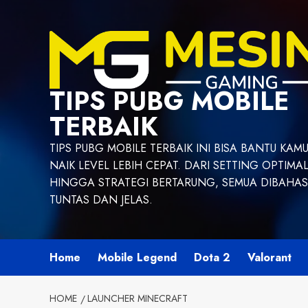
Skip
to
content
TIPS PUBG MOBILE
TERBAIK
TIPS PUBG MOBILE TERBAIK INI BISA BANTU KAM
NAIK LEVEL LEBIH CEPAT. DARI SETTING OPTIMA
HINGGA STRATEGI BERTARUNG, SEMUA DIBAHAS
TUNTAS DAN JELAS.
Home
Mobile Legend
Dota 2
Valorant
HOME
LAUNCHER MINECRAFT