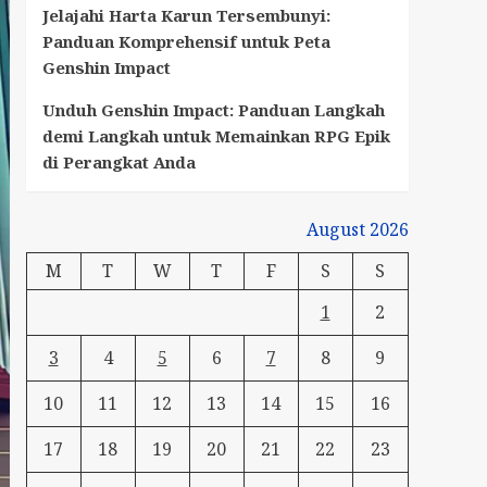
Jelajahi Harta Karun Tersembunyi:
Panduan Komprehensif untuk Peta
Genshin Impact
Unduh Genshin Impact: Panduan Langkah
demi Langkah untuk Memainkan RPG Epik
di Perangkat Anda
August 2026
M
T
W
T
F
S
S
1
2
3
4
5
6
7
8
9
10
11
12
13
14
15
16
17
18
19
20
21
22
23