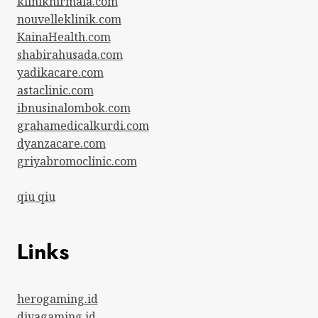
kliniknirmala.com
nouvelleklinik.com
KainaHealth.com
shabirahusada.com
yadikacare.com
astaclinic.com
ibnusinalombok.com
grahamedicalkurdi.com
dyanzacare.com
griyabromoclinic.com
qiu qiu
Links
herogaming.id
divagaming.id