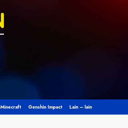
U
L
Minecraft
Genshin Impact
Lain – lain