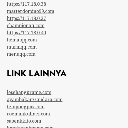
https://117.18.0.38
masterdomino99.com
https://117.18.0.37
championqq.com
https://117.18.0.40
hematqq.com
murniqq.com
menuqq.com
LINK LAINNYA
lesehangurame.com
ayambakar7saudara.com
tempongpns.com
roemahkuliner.com
saoenkkito.com
handayaniprima.com