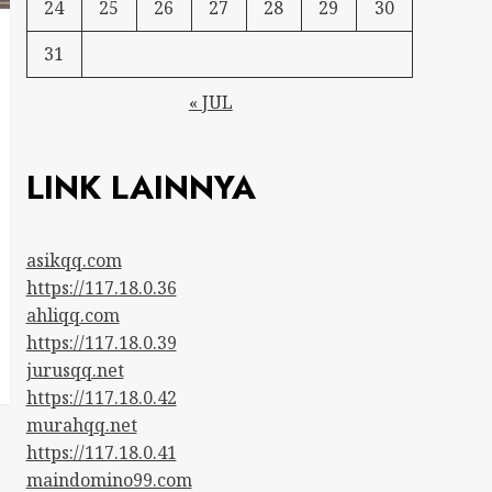
24
25
26
27
28
29
30
31
« JUL
LINK LAINNYA
asikqq.com
https://117.18.0.36
ahliqq.com
https://117.18.0.39
jurusqq.net
https://117.18.0.42
murahqq.net
https://117.18.0.41
maindomino99.com