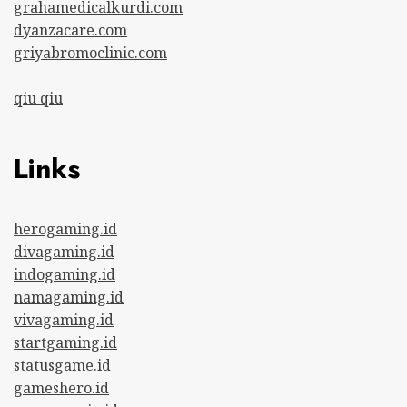
grahamedicalkurdi.com
dyanzacare.com
griyabromoclinic.com
qiu qiu
Links
herogaming.id
divagaming.id
indogaming.id
namagaming.id
vivagaming.id
startgaming.id
statusgame.id
gameshero.id