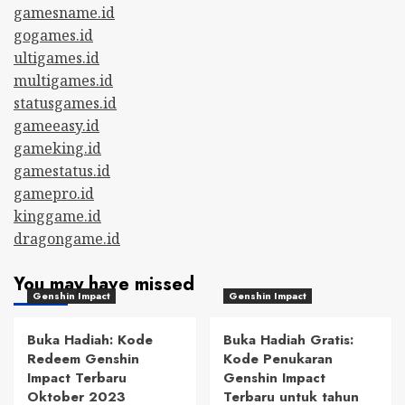
gamesname.id
gogames.id
ultigames.id
multigames.id
statusgames.id
gameeasy.id
gameking.id
gamestatus.id
gamepro.id
kinggame.id
dragongame.id
You may have missed
Genshin Impact
Genshin Impact
Buka Hadiah: Kode
Buka Hadiah Gratis:
Redeem Genshin
Kode Penukaran
Impact Terbaru
Genshin Impact
Oktober 2023
Terbaru untuk tahun