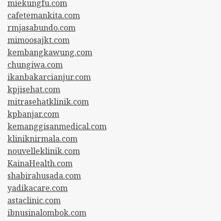
miekungfu.com
cafetemankita.com
rmjasabundo.com
mimoosajkt.com
kembangkawung.com
chungiwa.com
ikanbakarcianjur.com
kpjisehat.com
mitrasehatklinik.com
kpbanjar.com
kemanggisanmedical.com
kliniknirmala.com
nouvelleklinik.com
KainaHealth.com
shabirahusada.com
yadikacare.com
astaclinic.com
ibnusinalombok.com