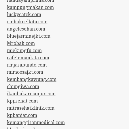
kampungmakan.com
luckycatck.com
rmbakoelkita.com
angelesehan.com
bluejasminejkt.com
Mrobak.com
miekungfu.com
cafetemankita.com
rmjasabundo.com
mimoosajkt.com
kembangkawung.com
chungiwa.com
ikanbakarcianjur.com
kpjisehat.com
mitrasehatklinik.com
kpbanjar.com
kemanggisanmedical.com