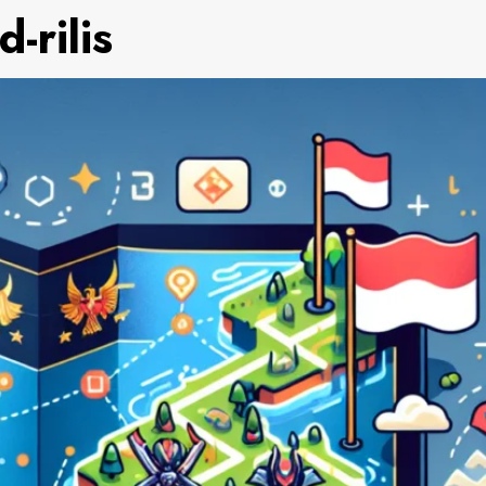
-rilis