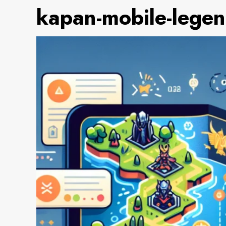
kapan-mobile-legend