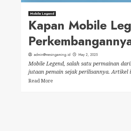
Mobile Legend
Kapan Mobile Lege
Perkembangannya 
admin@mesingaming.id
May 2, 2025
Mobile Legend, salah satu permainan dari
jutaan pemain sejak perilisannya. Artikel i
Read
Read More
more
about
Kapan
Mobile
Legend
Rilis: