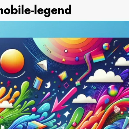
obile-legend