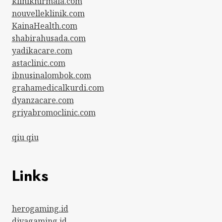
kliniknirmala.com
nouvelleklinik.com
KainaHealth.com
shabirahusada.com
yadikacare.com
astaclinic.com
ibnusinalombok.com
grahamedicalkurdi.com
dyanzacare.com
griyabromoclinic.com
qiu qiu
Links
herogaming.id
divagaming.id