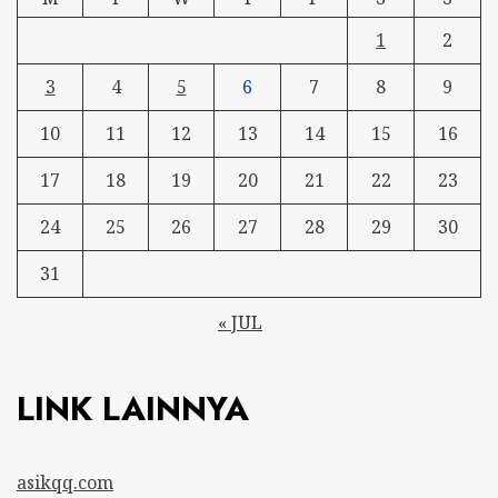
1
2
3
4
5
6
7
8
9
10
11
12
13
14
15
16
17
18
19
20
21
22
23
24
25
26
27
28
29
30
31
« JUL
LINK LAINNYA
asikqq.com