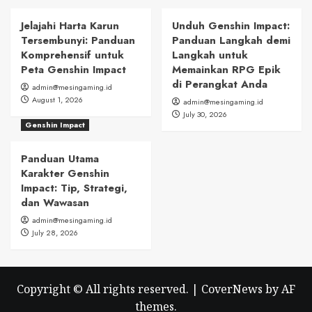
Jelajahi Harta Karun
Unduh Genshin Impact:
Tersembunyi: Panduan
Panduan Langkah demi
Komprehensif untuk
Langkah untuk
Peta Genshin Impact
Memainkan RPG Epik
di Perangkat Anda
admin@mesingaming.id
August 1, 2026
admin@mesingaming.id
July 30, 2026
Genshin Impact
Panduan Utama
Karakter Genshin
Impact: Tip, Strategi,
dan Wawasan
admin@mesingaming.id
July 28, 2026
Copyright © All rights reserved.
|
CoverNews
by AF
themes.