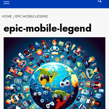
Menu
HOME
EPIC-MOBILE-LEGEND
epic-mobile-legend