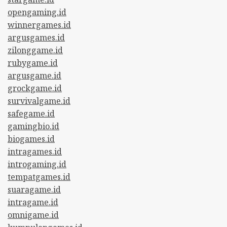
opengaming.id
winnergames.id
argusgames.id
zilonggame.id
rubygame.id
argusgame.id
grockgame.id
survivalgame.id
safegame.id
gamingbio.id
biogames.id
intragames.id
introgaming.id
tempatgames.id
suaragame.id
intragame.id
omnigame.id