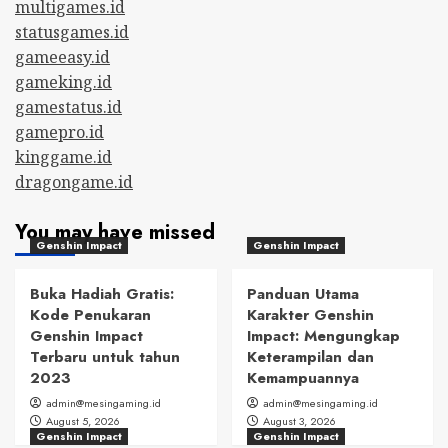
multigames.id
statusgames.id
gameeasy.id
gameking.id
gamestatus.id
gamepro.id
kinggame.id
dragongame.id
You may have missed
Genshin Impact
Genshin Impact
Buka Hadiah Gratis:
Panduan Utama
Kode Penukaran
Karakter Genshin
Genshin Impact
Impact: Mengungkap
Terbaru untuk tahun
Keterampilan dan
2023
Kemampuannya
admin@mesingaming.id
admin@mesingaming.id
August 5, 2026
August 3, 2026
Genshin Impact
Genshin Impact