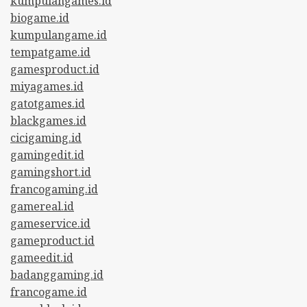
kumpulangames.id
biogame.id
kumpulangame.id
tempatgame.id
gamesproduct.id
miyagames.id
gatotgames.id
blackgames.id
cicigaming.id
gamingedit.id
gamingshort.id
francogaming.id
gamereal.id
gameservice.id
gameproduct.id
gameedit.id
badanggaming.id
francogame.id