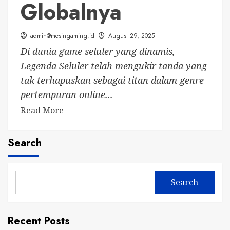
Globalnya
admin@mesingaming.id
August 29, 2025
Di dunia game seluler yang dinamis,
Legenda Seluler telah mengukir tanda yang
tak terhapuskan sebagai titan dalam genre
pertempuran online...
Read
Read More
more
about
Search
Epic
Mobile
Legend:
Search
Meluncurkan
Rahasia
Di
Recent Posts
Balik