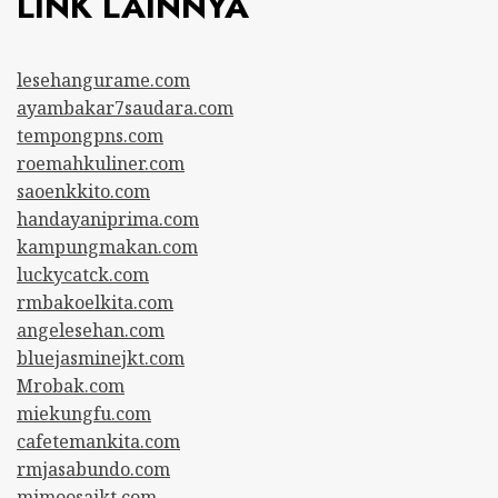
LINK LAINNYA
lesehangurame.com
ayambakar7saudara.com
tempongpns.com
roemahkuliner.com
saoenkkito.com
handayaniprima.com
kampungmakan.com
luckycatck.com
rmbakoelkita.com
angelesehan.com
bluejasminejkt.com
Mrobak.com
miekungfu.com
cafetemankita.com
rmjasabundo.com
mimoosajkt.com