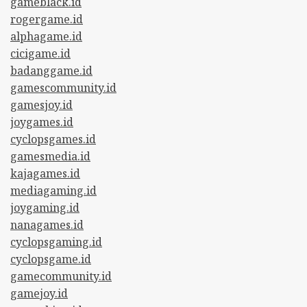
gameblack.id
rogergame.id
alphagame.id
cicigame.id
badanggame.id
gamescommunity.id
gamesjoy.id
joygames.id
cyclopsgames.id
gamesmedia.id
kajagames.id
mediagaming.id
joygaming.id
nanagames.id
cyclopsgaming.id
cyclopsgame.id
gamecommunity.id
gamejoy.id