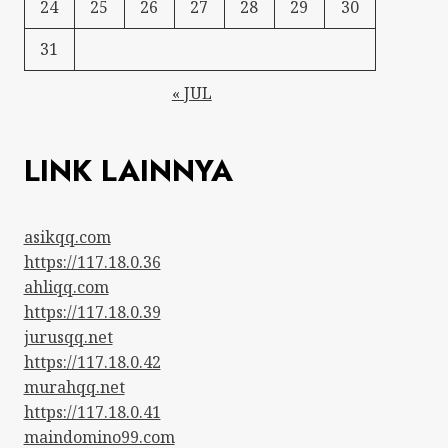
24
25
26
27
28
29
30
31
« JUL
LINK LAINNYA
asikqq.com
https://117.18.0.36
ahliqq.com
https://117.18.0.39
jurusqq.net
https://117.18.0.42
murahqq.net
https://117.18.0.41
maindomino99.com