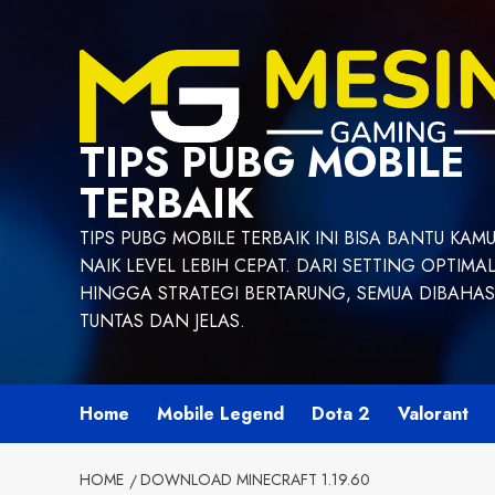
Skip
to
content
TIPS PUBG MOBILE
TERBAIK
TIPS PUBG MOBILE TERBAIK INI BISA BANTU KAM
NAIK LEVEL LEBIH CEPAT. DARI SETTING OPTIMA
HINGGA STRATEGI BERTARUNG, SEMUA DIBAHAS
TUNTAS DAN JELAS.
Home
Mobile Legend
Dota 2
Valorant
HOME
DOWNLOAD MINECRAFT 1.19.60