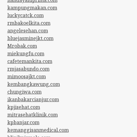
kampungmakan.com
luckycatck.com
rmbakoelkita.com
angelesehan.com
bluejasminejkt.com
Mrobak.com
miekungfu.com
cafetemankita.com
rmjasabundo.com
mimoosajkt.com
kembangkawung.com
chungiwa.com
ikanbakarcianjur.com
kpjisehat.com
mitrasehatklinik.com
kpbanjar.com
kemanggisanmedical.com