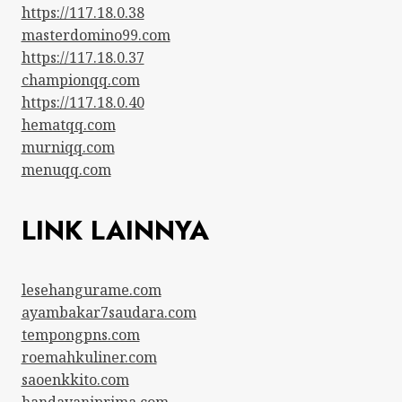
https://117.18.0.38
masterdomino99.com
https://117.18.0.37
championqq.com
https://117.18.0.40
hematqq.com
murniqq.com
menuqq.com
LINK LAINNYA
lesehangurame.com
ayambakar7saudara.com
tempongpns.com
roemahkuliner.com
saoenkkito.com
handayaniprima.com