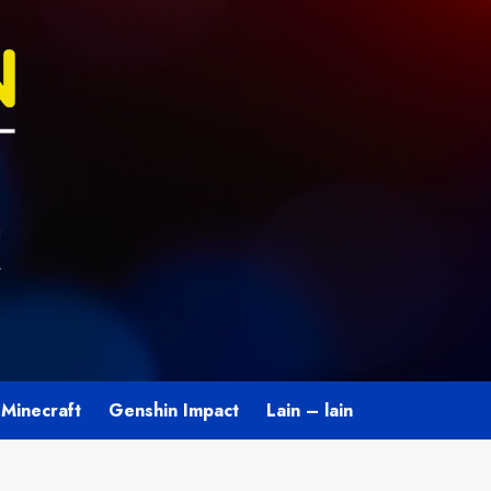
U
L
Minecraft
Genshin Impact
Lain – lain