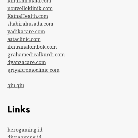
kliniknirmala.com
nouvelleklinik.com
KainaHealth.com
shabirahusada.com
yadikacare.com
astaclinic.com
ibnusinalombok.com
grahamedicalkurdi.com
dyanzacare.com
griyabromoclinic.com
qiu qiu
Links
herogaming.id
divagaming.id