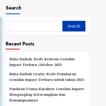
Search
Search
Recent Posts
Buka Hadiah: Kode Redeem Genshin
Impact Terbaru Oktober 2023
Buka Hadiah Gratis: Kode Penukaran
Genshin Impact Terbaru untuk tahun 2023
Panduan Utama Karakter Genshin Impact:
Mengungkap Keterampilan dan
Kemampuannya