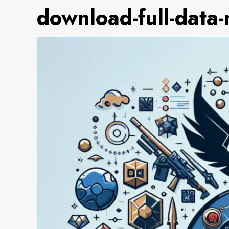
download-full-data