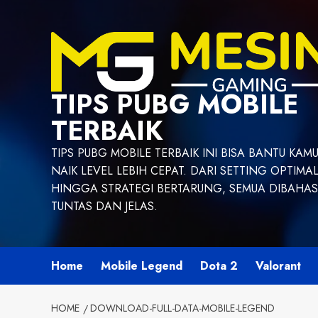
Skip
to
content
TIPS PUBG MOBILE
TERBAIK
TIPS PUBG MOBILE TERBAIK INI BISA BANTU KAM
NAIK LEVEL LEBIH CEPAT. DARI SETTING OPTIMA
HINGGA STRATEGI BERTARUNG, SEMUA DIBAHAS
TUNTAS DAN JELAS.
Home
Mobile Legend
Dota 2
Valorant
HOME
DOWNLOAD-FULL-DATA-MOBILE-LEGEND