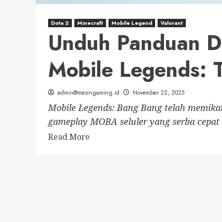
Dota 2
Minecraft
Mobile Legend
Valorant
Unduh Panduan D
Mobile Legends: T
admin@mesingaming.id
November 22, 2025
Mobile Legends: Bang Bang telah memika
gameplay MOBA seluler yang serba cepat 
Read
Read More
more
about
Unduh
Panduan
Data
Lengkap