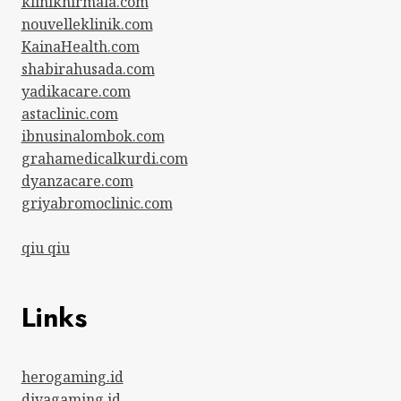
kliniknirmala.com
nouvelleklinik.com
KainaHealth.com
shabirahusada.com
yadikacare.com
astaclinic.com
ibnusinalombok.com
grahamedicalkurdi.com
dyanzacare.com
griyabromoclinic.com
qiu qiu
Links
herogaming.id
divagaming.id