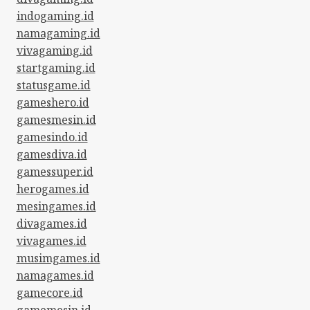
indogaming.id
namagaming.id
vivagaming.id
startgaming.id
statusgame.id
gameshero.id
gamesmesin.id
gamesindo.id
gamesdiva.id
gamessuper.id
herogames.id
mesingames.id
divagames.id
vivagames.id
musimgames.id
namagames.id
gamecore.id
gamemesin.id