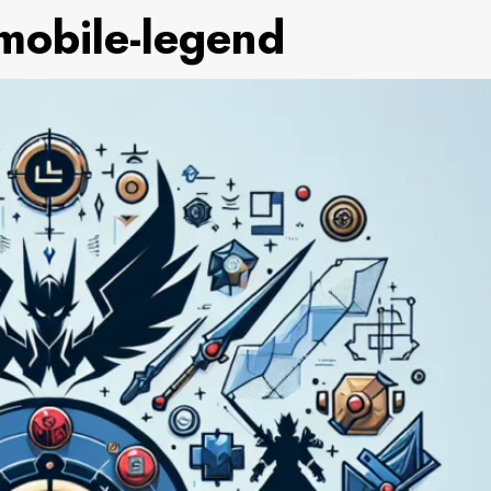
-mobile-legend