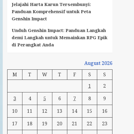
Jelajahi Harta Karun Tersembunyi:
Panduan Komprehensif untuk Peta
Genshin Impact
Unduh Genshin Impact: Panduan Langkah
demi Langkah untuk Memainkan RPG Epik
di Perangkat Anda
August 2026
M
T
W
T
F
S
S
1
2
3
4
5
6
7
8
9
10
11
12
13
14
15
16
17
18
19
20
21
22
23