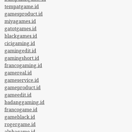
tempatgame.id
gamesproduct.id
miyagames.id
gatotgames.id
blackgames.id
cicigaming.id
gamingedit.id
gamingshort.id
francogaming.id
gamereal.id
gameservice.id
gameproduct.id
gameedit.id
badanggaming.id
francogame.id
gameblack.id
rogergame.id
alphagame.id