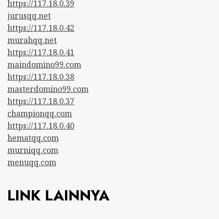
https://117.18.0.39
jurusqq.net
https://117.18.0.42
murahqq.net
https://117.18.0.41
maindomino99.com
https://117.18.0.38
masterdomino99.com
https://117.18.0.37
championqq.com
https://117.18.0.40
hematqq.com
murniqq.com
menuqq.com
LINK LAINNYA