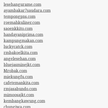
lesehangurame.com
ayambakar7saudara.com
tempongpns.com
roemahkuliner.com
saoenkkito.com
handayaniprima.com
kampungmakan.com
luckycatck.com
rmbakoelkita.com
angelesehan.com
bluejasminejkt.com
Mrobak.com
miekungfu.com
cafetemankita.com
rmjasabundo.com
mimoosajkt.com
kembangkawung.com
chungiwa.com