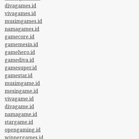
divagames.id
vivagames.id
musimgames.id
namagames.id
gamecore.id
gamemesin.id
gamehero.id
gamediva.id
gamesuper.id
gamestar.id
musimgame.id
mesingame.id
vivagame.id
divagame.id
namagame.id
stargame.id
opengaming.id
winnergames.id