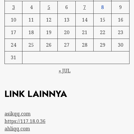
3
4
5
6
7
8
9
10
11
12
13
14
15
16
17
18
19
20
21
22
23
24
25
26
27
28
29
30
31
« JUL
LINK LAINNYA
asikqq.com
https://117.18.0.36
ahliqq.com