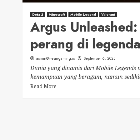
Dota 2
Minecraft
Mobile Legend
Valorant
Argus Unleashed
perang di legenda
admin@mesingaming.id
September 6, 2025
Dunia yang dinamis dari Mobile Legends
kemampuan yang beragam, namun sedikit 
Read
Read More
more
about
Argus
Unleashed:
mendominasi
medan