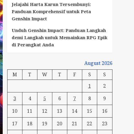
Jelajahi Harta Karun Tersembunyi:
Panduan Komprehensif untuk Peta
Genshin Impact
Unduh Genshin Impact: Panduan Langkah
demi Langkah untuk Memainkan RPG Epik
di Perangkat Anda
August 2026
M
T
W
T
F
S
S
1
2
3
4
5
6
7
8
9
10
11
12
13
14
15
16
17
18
19
20
21
22
23