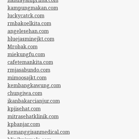
kampungmakan.com
luckycatck.com
rmbakoelkita.com
angelesehan.com
bluejasminejkt.com
Mrobak.com
miekungfu.com
cafetemankita.com
rmjasabundo.com
mimoosajkt.com
kembangkawung.com
chungiwa.com
ikanbakarcianjur.com
kpjisehat.com
mitrasehatklinik.com
kpbanjar.com
kemanggisanmedical.com