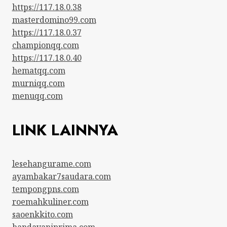
https://117.18.0.38
masterdomino99.com
https://117.18.0.37
championqq.com
https://117.18.0.40
hematqq.com
murniqq.com
menuqq.com
LINK LAINNYA
lesehangurame.com
ayambakar7saudara.com
tempongpns.com
roemahkuliner.com
saoenkkito.com
handayaniprima.com