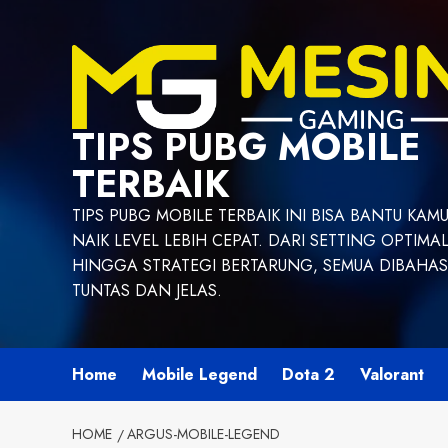
Skip
to
content
TIPS PUBG MOBILE
TERBAIK
TIPS PUBG MOBILE TERBAIK INI BISA BANTU KAM
NAIK LEVEL LEBIH CEPAT. DARI SETTING OPTIMA
HINGGA STRATEGI BERTARUNG, SEMUA DIBAHAS
TUNTAS DAN JELAS.
Home
Mobile Legend
Dota 2
Valorant
HOME
ARGUS-MOBILE-LEGEND