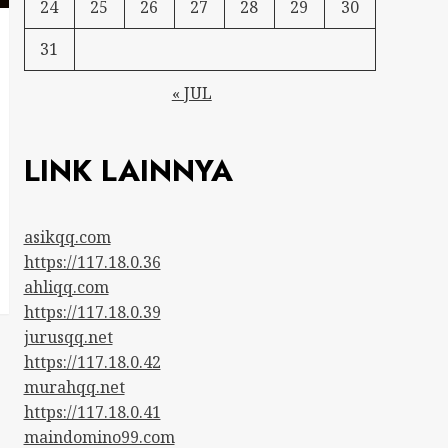
24
25
26
27
28
29
30
31
« JUL
LINK LAINNYA
asikqq.com
https://117.18.0.36
ahliqq.com
https://117.18.0.39
jurusqq.net
https://117.18.0.42
murahqq.net
https://117.18.0.41
maindomino99.com