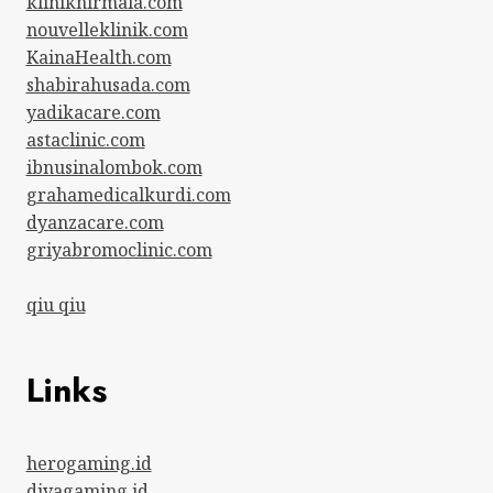
kliniknirmala.com
nouvelleklinik.com
KainaHealth.com
shabirahusada.com
yadikacare.com
astaclinic.com
ibnusinalombok.com
grahamedicalkurdi.com
dyanzacare.com
griyabromoclinic.com
qiu qiu
Links
herogaming.id
divagaming.id