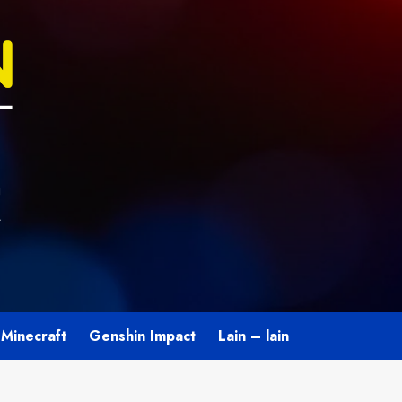
U
L
Minecraft
Genshin Impact
Lain – lain