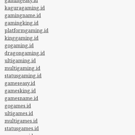
gamingeasy.id
kaguragaming.id
gamingname.id
gamingking.id
platformgaming.id
kinggaming.id
gogaming.id
dragongaming.id
ultigaming.id
multigaming.id
statusgaming.id
gameseasy.id
gamesking.id
gamesname.id
gogames.id
ultigames.id
multigames.id
statusgames.id