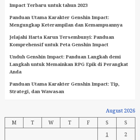
Impact Terbaru untuk tahun 2023
Panduan Utama Karakter Genshin Impact:
Mengungkap Keterampilan dan Kemampuannya
Jelajahi Harta Karun Tersembunyi: Panduan
Komprehensif untuk Peta Genshin Impact
Unduh Genshin Impact: Panduan Langkah demi
Langkah untuk Memainkan RPG Epik di Perangkat
Anda
Panduan Utama Karakter Genshin Impact: Tip,
Strategi, dan Wawasan
August 2026
M
T
W
T
F
S
S
1
2