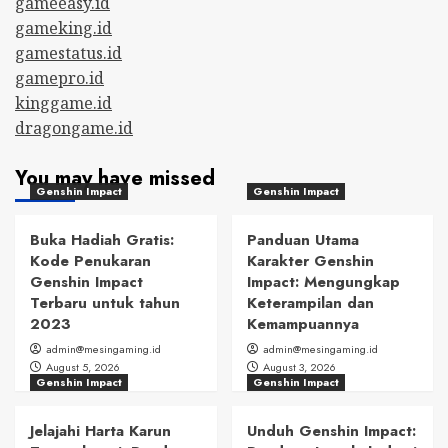
gameeasy.id
gameking.id
gamestatus.id
gamepro.id
kinggame.id
dragongame.id
You may have missed
Genshin Impact
Genshin Impact
Buka Hadiah Gratis:
Panduan Utama
Kode Penukaran
Karakter Genshin
Genshin Impact
Impact: Mengungkap
Terbaru untuk tahun
Keterampilan dan
2023
Kemampuannya
admin@mesingaming.id
admin@mesingaming.id
August 5, 2026
August 3, 2026
Genshin Impact
Genshin Impact
Jelajahi Harta Karun
Unduh Genshin Impact: