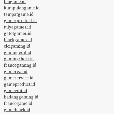
biogame.id
kumpulangame.id
tempatgame.id
gamesproduct.id
miyagames.id
gatotgames.id
blackgames.id
cicigaming.id
gamingedit.id
gamingshort.id
francogaming.id
gamereal.id
gameservice.id
gameproduct.id
gameedit.id
badanggaming.id
francogame.id
gameblack.id