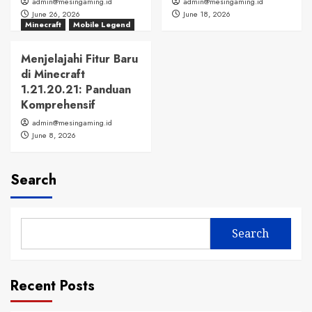
admin@mesingaming.id
admin@mesingaming.id
June 26, 2026
June 18, 2026
Minecraft
Mobile Legend
Menjelajahi Fitur Baru
di Minecraft
1.21.20.21: Panduan
Komprehensif
admin@mesingaming.id
June 8, 2026
Search
Search
Recent Posts