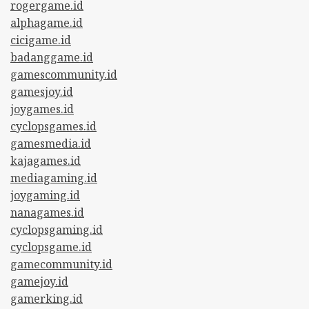
rogergame.id
alphagame.id
cicigame.id
badanggame.id
gamescommunity.id
gamesjoy.id
joygames.id
cyclopsgames.id
gamesmedia.id
kajagames.id
mediagaming.id
joygaming.id
nanagames.id
cyclopsgaming.id
cyclopsgame.id
gamecommunity.id
gamejoy.id
gamerking.id