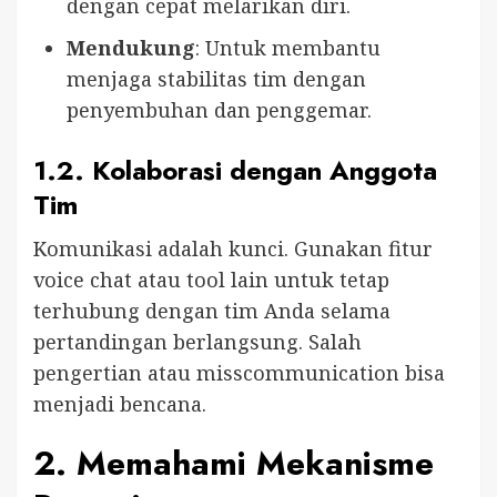
dengan cepat melarikan diri.
Mendukung
: Untuk membantu
menjaga stabilitas tim dengan
penyembuhan dan penggemar.
1.2. Kolaborasi dengan Anggota
Tim
Komunikasi adalah kunci. Gunakan fitur
voice chat atau tool lain untuk tetap
terhubung dengan tim Anda selama
pertandingan berlangsung. Salah
pengertian atau misscommunication bisa
menjadi bencana.
2. Memahami Mekanisme