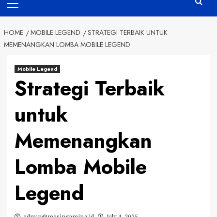
Menu
HOME
MOBILE LEGEND
STRATEGI TERBAIK UNTUK
MEMENANGKAN LOMBA MOBILE LEGEND
Mobile Legend
Strategi Terbaik
untuk
Memenangkan
Lomba Mobile
Legend
admin@mesingaming.id
July 4, 2025