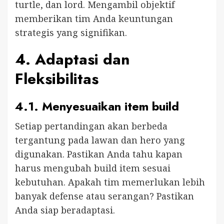
turtle, dan lord. Mengambil objektif
memberikan tim Anda keuntungan
strategis yang signifikan.
4. Adaptasi dan
Fleksibilitas
4.1. Menyesuaikan item build
Setiap pertandingan akan berbeda
tergantung pada lawan dan hero yang
digunakan. Pastikan Anda tahu kapan
harus mengubah build item sesuai
kebutuhan. Apakah tim memerlukan lebih
banyak defense atau serangan? Pastikan
Anda siap beradaptasi.