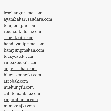
lesehangurame.com
ayambakar7saudara.com
tempongpns.com
roemahkuliner.com
saoenkkito.com
handayaniprima.com
kampungmakan.com
luckycatck.com
rmbakoelkita.com
angelesehan.com
bluejasminejkt.com
Mrobak.com
miekungfu.com
cafetemankita.com
rmjasabundo.com
mimoosajkt.com