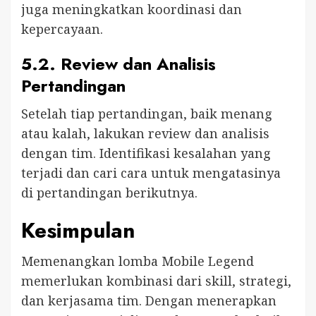
juga meningkatkan koordinasi dan
kepercayaan.
5.2. Review dan Analisis
Pertandingan
Setelah tiap pertandingan, baik menang
atau kalah, lakukan review dan analisis
dengan tim. Identifikasi kesalahan yang
terjadi dan cari cara untuk mengatasinya
di pertandingan berikutnya.
Kesimpulan
Memenangkan lomba Mobile Legend
memerlukan kombinasi dari skill, strategi,
dan kerjasama tim. Dengan menerapkan