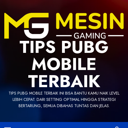
Skip
to
content
TIPS PUBG
MOBILE
TERBAIK
TIPS PUBG MOBILE TERBAIK INI BISA BANTU KAMU NAIK LEVEL
LEBIH CEPAT. DARI SETTING OPTIMAL HINGGA STRATEGI
BERTARUNG, SEMUA DIBAHAS TUNTAS DAN JELAS.
Primary