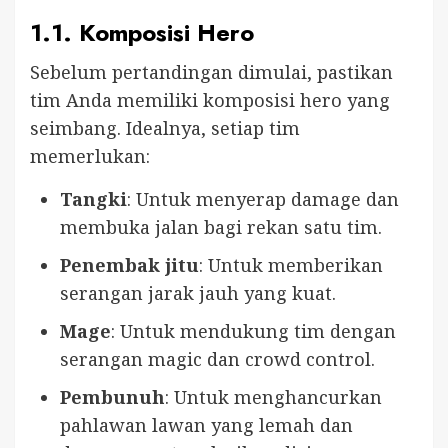
1.1. Komposisi Hero
Sebelum pertandingan dimulai, pastikan
tim Anda memiliki komposisi hero yang
seimbang. Idealnya, setiap tim
memerlukan:
Tangki
: Untuk menyerap damage dan
membuka jalan bagi rekan satu tim.
Penembak jitu
: Untuk memberikan
serangan jarak jauh yang kuat.
Mage
: Untuk mendukung tim dengan
serangan magic dan crowd control.
Pembunuh
: Untuk menghancurkan
pahlawan lawan yang lemah dan