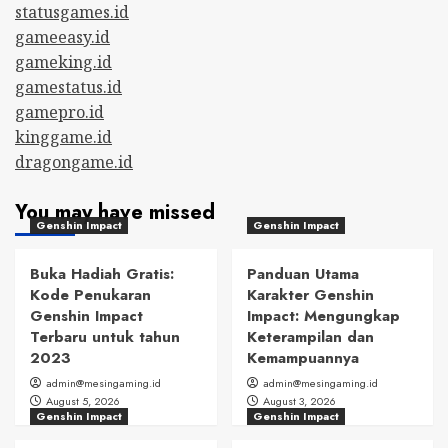
statusgames.id
gameeasy.id
gameking.id
gamestatus.id
gamepro.id
kinggame.id
dragongame.id
You may have missed
Genshin Impact
Genshin Impact
Buka Hadiah Gratis:
Panduan Utama
Kode Penukaran
Karakter Genshin
Genshin Impact
Impact: Mengungkap
Terbaru untuk tahun
Keterampilan dan
2023
Kemampuannya
admin@mesingaming.id
admin@mesingaming.id
August 5, 2026
August 3, 2026
Genshin Impact
Genshin Impact