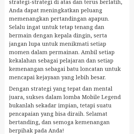
strategi-strategi di atas dan terus berlatih,
Anda dapat meningkatkan peluang
memenangkan pertandingan apapun.
Selalu ingat untuk tetap tenang dan
bermain dengan kepala dingin, serta
jangan lupa untuk menikmati setiap
momen dalam permainan. Ambil setiap
kekalahan sebagai pelajaran dan setiap
kemenangan sebagai batu loncatan untuk
mencapai kejayaan yang lebih besar.
Dengan strategi yang tepat dan mental
juara, sukses dalam lomba Mobile Legend
bukanlah sekadar impian, tetapi suatu
pencapaian yang bisa diraih. Selamat
bertanding, dan semoga kemenangan
berpihak pada Anda!