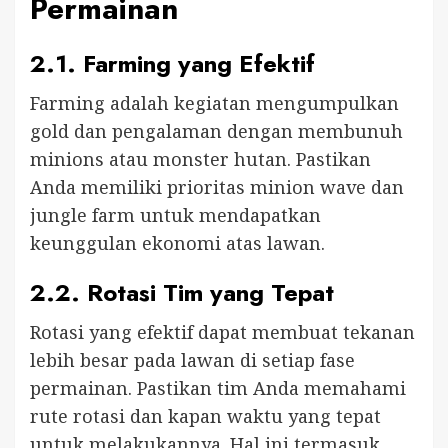
Permainan
2.1. Farming yang Efektif
Farming adalah kegiatan mengumpulkan
gold dan pengalaman dengan membunuh
minions atau monster hutan. Pastikan
Anda memiliki prioritas minion wave dan
jungle farm untuk mendapatkan
keunggulan ekonomi atas lawan.
2.2. Rotasi Tim yang Tepat
Rotasi yang efektif dapat membuat tekanan
lebih besar pada lawan di setiap fase
permainan. Pastikan tim Anda memahami
rute rotasi dan kapan waktu yang tepat
untuk melakukannya. Hal ini termasuk