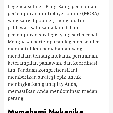
Legenda seluler: Bang Bang, permainan
pertempuran multiplayer online (MOBA)
yang sangat populer, mengadu tim
pahlawan satu sama lain dalam
pertempuran strategis yang serba cepat.
Menguasai pertempuran legenda seluler
membutuhkan pemahaman yang
mendalam tentang mekanik permainan,
keterampilan pahlawan, dan koordinasi
tim. Panduan komprehensif ini
memberikan strategi epik untuk
meningkatkan gameplay Anda,
memastikan Anda mendominasi medan
perang.
Memahami Mekanika