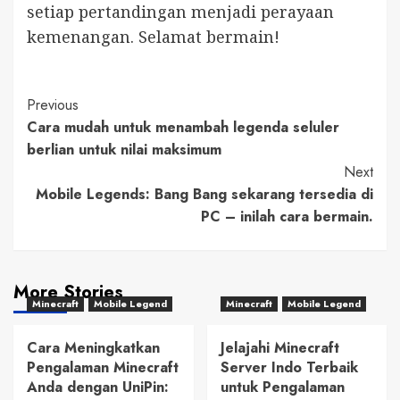
setiap pertandingan menjadi perayaan
kemenangan. Selamat bermain!
Post
Previous
Cara mudah untuk menambah legenda seluler
Navigation
berlian untuk nilai maksimum
Next
Mobile Legends: Bang Bang sekarang tersedia di
PC – inilah cara bermain.
More Stories
Minecraft
Mobile Legend
Minecraft
Mobile Legend
Cara Meningkatkan
Jelajahi Minecraft
Pengalaman Minecraft
Server Indo Terbaik
Anda dengan UniPin:
untuk Pengalaman