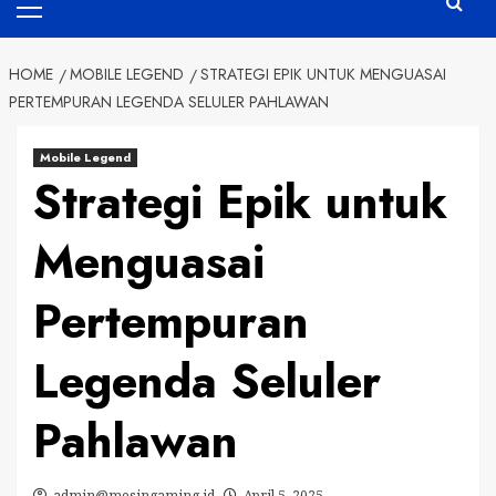
Menu
HOME
MOBILE LEGEND
STRATEGI EPIK UNTUK MENGUASAI
PERTEMPURAN LEGENDA SELULER PAHLAWAN
Mobile Legend
Strategi Epik untuk
Menguasai
Pertempuran
Legenda Seluler
Pahlawan
admin@mesingaming.id
April 5, 2025