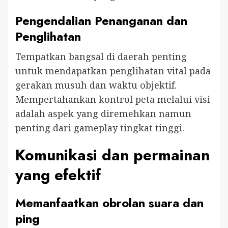
Pengendalian Penanganan dan
Penglihatan
Tempatkan bangsal di daerah penting
untuk mendapatkan penglihatan vital pada
gerakan musuh dan waktu objektif.
Mempertahankan kontrol peta melalui visi
adalah aspek yang diremehkan namun
penting dari gameplay tingkat tinggi.
Komunikasi dan permainan
yang efektif
Memanfaatkan obrolan suara dan
ping