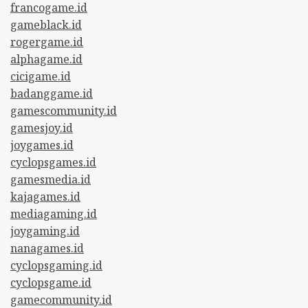
francogame.id
gameblack.id
rogergame.id
alphagame.id
cicigame.id
badanggame.id
gamescommunity.id
gamesjoy.id
joygames.id
cyclopsgames.id
gamesmedia.id
kajagames.id
mediagaming.id
joygaming.id
nanagames.id
cyclopsgaming.id
cyclopsgame.id
gamecommunity.id