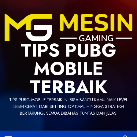
Skip
to
content
TIPS PUBG
MOBILE
TERBAIK
TIPS PUBG MOBILE TERBAIK INI BISA BANTU KAMU NAIK LEVEL
LEBIH CEPAT. DARI SETTING OPTIMAL HINGGA STRATEGI
BERTARUNG, SEMUA DIBAHAS TUNTAS DAN JELAS.
Primary