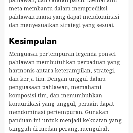
meta membantu dalam memprediksi
pahlawan mana yang dapat mendominasi
dan menyesuaikan strategi yang sesuai.
Kesimpulan
Menguasai pertempuran legenda ponsel
pahlawan membutuhkan perpaduan yang
harmonis antara keterampilan, strategi,
dan kerja tim. Dengan unggul dalam
penguasaan pahlawan, memahami
komposisi tim, dan menumbuhkan
komunikasi yang unggul, pemain dapat
mendominasi pertempuran. Gunakan
panduan ini untuk menjadi kekuatan yang
tangguh di medan perang, mengubah