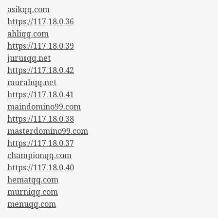
asikqq.com
https://117.18.0.36
ahliqq.com
https://117.18.0.39
jurusqq.net
https://117.18.0.42
murahqq.net
https://117.18.0.41
maindomino99.com
https://117.18.0.38
masterdomino99.com
https://117.18.0.37
championqq.com
https://117.18.0.40
hematqq.com
murniqq.com
menuqq.com