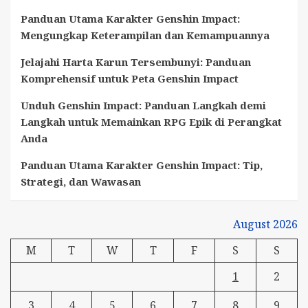
Panduan Utama Karakter Genshin Impact:
Mengungkap Keterampilan dan Kemampuannya
Jelajahi Harta Karun Tersembunyi: Panduan
Komprehensif untuk Peta Genshin Impact
Unduh Genshin Impact: Panduan Langkah demi
Langkah untuk Memainkan RPG Epik di Perangkat
Anda
Panduan Utama Karakter Genshin Impact: Tip,
Strategi, dan Wawasan
August 2026
M
T
W
T
F
S
S
1
2
3
4
5
6
7
8
9