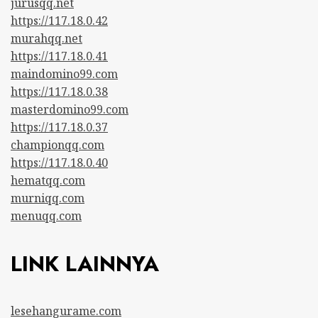
jurusqq.net
https://117.18.0.42
murahqq.net
https://117.18.0.41
maindomino99.com
https://117.18.0.38
masterdomino99.com
https://117.18.0.37
championqq.com
https://117.18.0.40
hematqq.com
murniqq.com
menuqq.com
LINK LAINNYA
lesehangurame.com