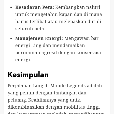
Kesadaran Peta:
Kembangkan naluri
untuk mengetahui kapan dan di mana
harus terlibat atau melepaskan diri di
seluruh peta.
Manajemen Energi:
Mengawasi bar
energi Ling dan mendamaikan
permainan agresif dengan konservasi
energi.
Kesimpulan
Perjalanan Ling di Mobile Legends adalah
yang penuh dengan tantangan dan
peluang. Keahliannya yang unik,
dikombinasikan dengan mobilitas tinggi
dan kemampuan meledak, menjadikannya