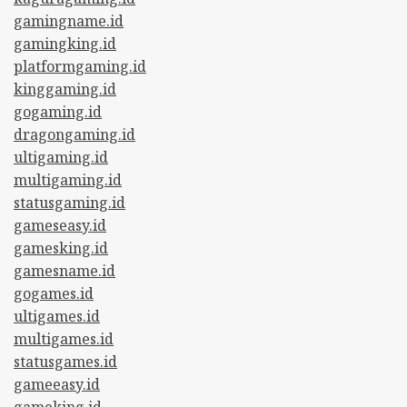
gamingname.id
gamingking.id
platformgaming.id
kinggaming.id
gogaming.id
dragongaming.id
ultigaming.id
multigaming.id
statusgaming.id
gameseasy.id
gamesking.id
gamesname.id
gogames.id
ultigames.id
multigames.id
statusgames.id
gameeasy.id
gameking.id