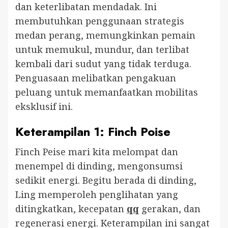
dan keterlibatan mendadak. Ini
membutuhkan penggunaan strategis
medan perang, memungkinkan pemain
untuk memukul, mundur, dan terlibat
kembali dari sudut yang tidak terduga.
Penguasaan melibatkan pengakuan
peluang untuk memanfaatkan mobilitas
eksklusif ini.
Keterampilan 1: Finch Poise
Finch Peise mari kita melompat dan
menempel di dinding, mengonsumsi
sedikit energi. Begitu berada di dinding,
Ling memperoleh penglihatan yang
ditingkatkan, kecepatan
qq
gerakan, dan
regenerasi energi. Keterampilan ini sangat