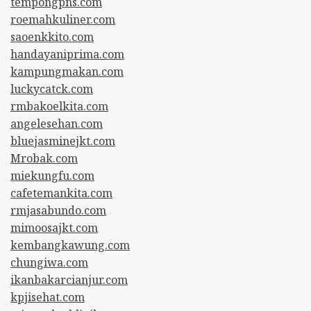
tempongpns.com
roemahkuliner.com
saoenkkito.com
handayaniprima.com
kampungmakan.com
luckycatck.com
rmbakoelkita.com
angelesehan.com
bluejasminejkt.com
Mrobak.com
miekungfu.com
cafetemankita.com
rmjasabundo.com
mimoosajkt.com
kembangkawung.com
chungiwa.com
ikanbakarcianjur.com
kpjisehat.com