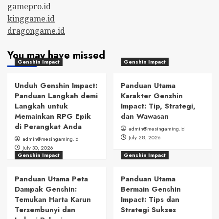
gamepro.id
kinggame.id
dragongame.id
You may have missed
Genshin Impact
Genshin Impact
Unduh Genshin Impact:
Panduan Utama
Panduan Langkah demi
Karakter Genshin
Langkah untuk
Impact: Tip, Strategi,
Memainkan RPG Epik
dan Wawasan
di Perangkat Anda
admin@mesingaming.id
July 28, 2026
admin@mesingaming.id
July 30, 2026
Genshin Impact
Genshin Impact
Panduan Utama Peta
Panduan Utama
Dampak Genshin:
Bermain Genshin
Temukan Harta Karun
Impact: Tips dan
Tersembunyi dan
Strategi Sukses