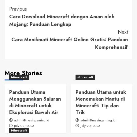
Post
Previous
Cara Download Minecraft dengan Aman oleh
Navigation
Mojang: Panduan Lengkap
Next
Cara Menikmati Minecraft Online Gratis: Panduan
Komprehensif
More Stories
Minecraft
Minecraft
Panduan Utama
Panduan Utama untuk
Menggunakan Saluran
Menemukan Hantu di
di Minecraft untuk
Minecraft: Tip dan
Eksplorasi Bawah Air
Trik
admin@mesingaming.id
admin@mesingaming.id
July 22, 2026
July 20, 2026
Minecraft