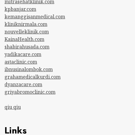
mitrasehatklinik.com
kpbanjar.com
kemanggisanmedical.com
kliniknirmala.com
nouvelleklinik.com
KainaHealth.com
shabirahusada.com
yadikacare.com
astaclinic.com
ibnusinalombok.com
grahamedicalkurdi.com
dyanzacare.com
griyabromoclinic.com
qiu qiu
Links