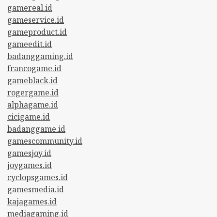
gamereal.id
gameservice.id
gameproduct.id
gameedit.id
badanggaming.id
francogame.id
gameblack.id
rogergame.id
alphagame.id
cicigame.id
badanggame.id
gamescommunity.id
gamesjoy.id
joygames.id
cyclopsgames.id
gamesmedia.id
kajagames.id
mediagaming.id