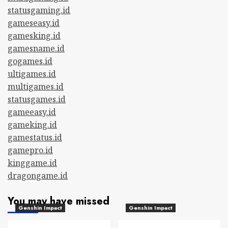
statusgaming.id
gameseasy.id
gamesking.id
gamesname.id
gogames.id
ultigames.id
multigames.id
statusgames.id
gameeasy.id
gameking.id
gamestatus.id
gamepro.id
kinggame.id
dragongame.id
You may have missed
Genshin Impact
Genshin Impact