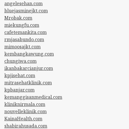
angelesehan.com
bluejasminejkt.com
Mrobak.com
miekungfu.com
cafetemankita.com
rmjasabundo.com
mimoosajkt.com
kembangkawung.com
chungiwa.com
ikanbakarcianjur.com
kpjisehat.com
mitrasehatklinik.com
kpbanjar.com
kemanggisanmedical.com
kliniknirmala.com
nouvelleklinik.com
KainaHealth.com
shabirahusada.com