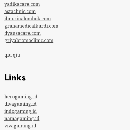
yadikacare.com
astaclinic.com
ibnusinalombok.com
grahamedicalkurdi.com
dyanzacare.com
griyabromoclinic.com
qiu qiu
Links
herogaming.id
divagaming.id
indogaming.id
namagaming.id
vivagaming.id