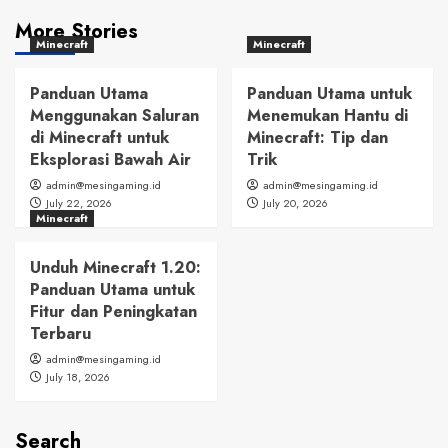
More Stories
Minecraft
Minecraft
Panduan Utama
Panduan Utama untuk
Menggunakan Saluran
Menemukan Hantu di
di Minecraft untuk
Minecraft: Tip dan
Eksplorasi Bawah Air
Trik
admin@mesingaming.id
admin@mesingaming.id
July 22, 2026
July 20, 2026
Minecraft
Unduh Minecraft 1.20:
Panduan Utama untuk
Fitur dan Peningkatan
Terbaru
admin@mesingaming.id
July 18, 2026
Search