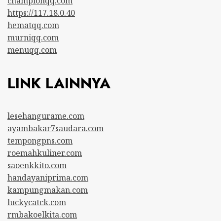
championqq.com
https://117.18.0.40
hematqq.com
murniqq.com
menuqq.com
LINK LAINNYA
lesehangurame.com
ayambakar7saudara.com
tempongpns.com
roemahkuliner.com
saoenkkito.com
handayaniprima.com
kampungmakan.com
luckycatck.com
rmbakoelkita.com