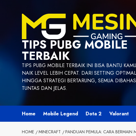
Skip
to
content
TIPS PUBG MOBILE
TERBAIK
TIPS PUBG MOBILE TERBAIK INI BISA BANTU KAM
NAIK LEVEL LEBIH CEPAT. DARI SETTING OPTIMA
HINGGA STRATEGI BERTARUNG, SEMUA DIBAHAS
TUNTAS DAN JELAS.
Home
Mobile Legend
Dota 2
Valorant
HOME
MINECRAFT
PANDUAN PEMULA: CARA BERMAIN