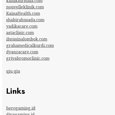
kliniknirmala.com
nouvelleklinik.com
KainaHealth.com
shabirahusada.com
yadikacare.com
astaclinic.com
ibnusinalombok.com
grahamedicalkurdi.com
dyanzacare.com
griyabromoclinic.com
qiu qiu
Links
herogaming.id
divagaming.id