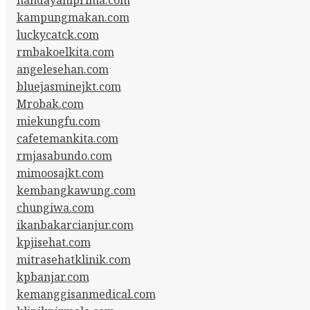
kampungmakan.com
luckycatck.com
rmbakoelkita.com
angelesehan.com
bluejasminejkt.com
Mrobak.com
miekungfu.com
cafetemankita.com
rmjasabundo.com
mimoosajkt.com
kembangkawung.com
chungiwa.com
ikanbakarcianjur.com
kpjisehat.com
mitrasehatklinik.com
kpbanjar.com
kemanggisanmedical.com