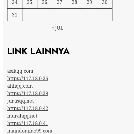
24
25
26
27
28
29
30
31
« JUL
LINK LAINNYA
asikqq.com
https://117.18.0.36
ahliqq.com
https://117.18.0.39
jurusqq.net
https://117.18.0.42
murahqq.net
https://117.18.0.41
maindomino99.com