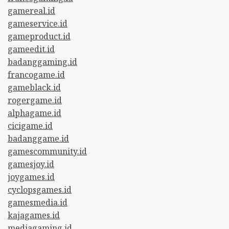
gamereal.id
gameservice.id
gameproduct.id
gameedit.id
badanggaming.id
francogame.id
gameblack.id
rogergame.id
alphagame.id
cicigame.id
badanggame.id
gamescommunity.id
gamesjoy.id
joygames.id
cyclopsgames.id
gamesmedia.id
kajagames.id
mediagaming.id