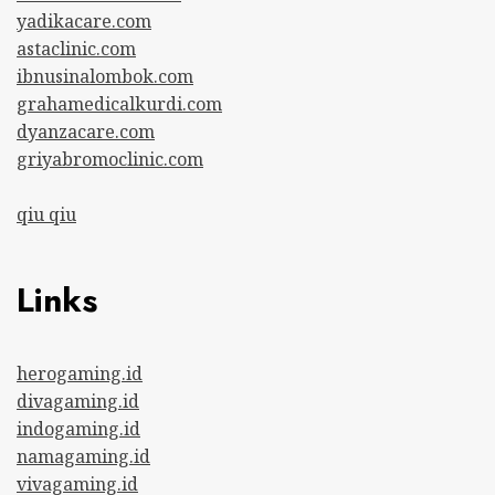
yadikacare.com
astaclinic.com
ibnusinalombok.com
grahamedicalkurdi.com
dyanzacare.com
griyabromoclinic.com
qiu qiu
Links
herogaming.id
divagaming.id
indogaming.id
namagaming.id
vivagaming.id