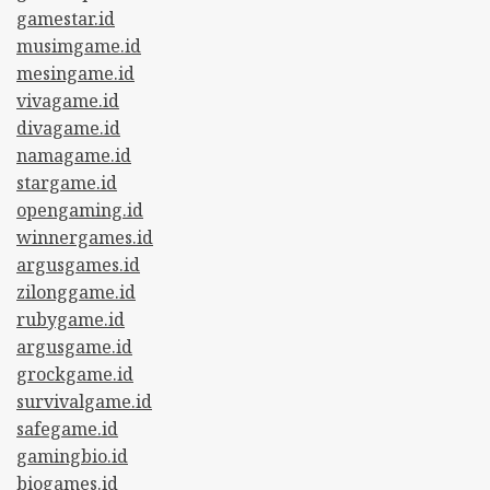
gamestar.id
musimgame.id
mesingame.id
vivagame.id
divagame.id
namagame.id
stargame.id
opengaming.id
winnergames.id
argusgames.id
zilonggame.id
rubygame.id
argusgame.id
grockgame.id
survivalgame.id
safegame.id
gamingbio.id
biogames.id