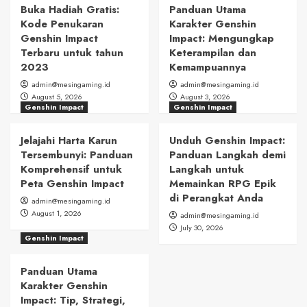
Buka Hadiah Gratis:
Panduan Utama
Kode Penukaran
Karakter Genshin
Genshin Impact
Impact: Mengungkap
Terbaru untuk tahun
Keterampilan dan
2023
Kemampuannya
admin@mesingaming.id
admin@mesingaming.id
August 5, 2026
August 3, 2026
Genshin Impact
Genshin Impact
Jelajahi Harta Karun
Unduh Genshin Impact:
Tersembunyi: Panduan
Panduan Langkah demi
Komprehensif untuk
Langkah untuk
Peta Genshin Impact
Memainkan RPG Epik
di Perangkat Anda
admin@mesingaming.id
August 1, 2026
admin@mesingaming.id
July 30, 2026
Genshin Impact
Panduan Utama
Karakter Genshin
Impact: Tip, Strategi,