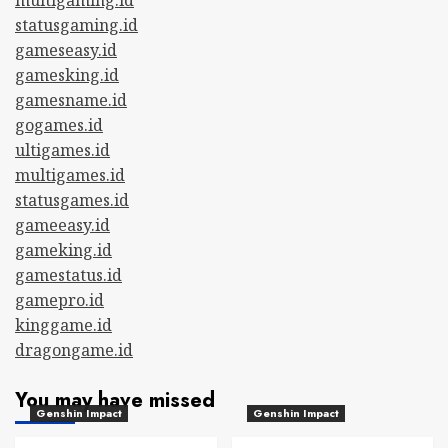
statusgaming.id
gameseasy.id
gamesking.id
gamesname.id
gogames.id
ultigames.id
multigames.id
statusgames.id
gameeasy.id
gameking.id
gamestatus.id
gamepro.id
kinggame.id
dragongame.id
You may have missed
Genshin Impact
Genshin Impact