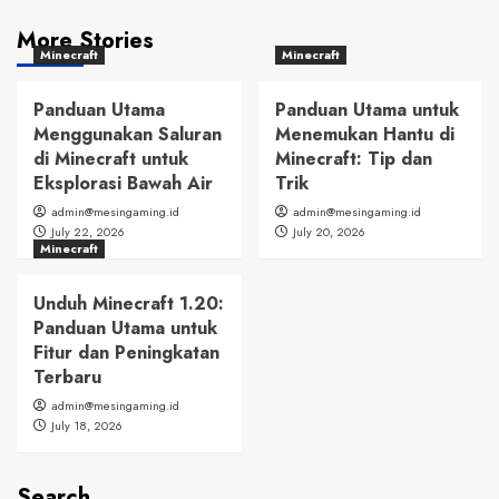
More Stories
Minecraft
Minecraft
Panduan Utama
Panduan Utama untuk
Menggunakan Saluran
Menemukan Hantu di
di Minecraft untuk
Minecraft: Tip dan
Eksplorasi Bawah Air
Trik
admin@mesingaming.id
admin@mesingaming.id
July 22, 2026
July 20, 2026
Minecraft
Unduh Minecraft 1.20:
Panduan Utama untuk
Fitur dan Peningkatan
Terbaru
admin@mesingaming.id
July 18, 2026
Search