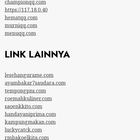
championqq.com
https://117.18.0.40
hematqq.com
murniqq.com
menuqq.com
LINK LAINNYA
lesehangurame.com
ayambakar7saudara.com
tempongpns.com
roemahkuliner.com
saoenkkito.com
handayaniprima.com
kampungmakan.com
luckycatck.com
rmbakoelkita.com