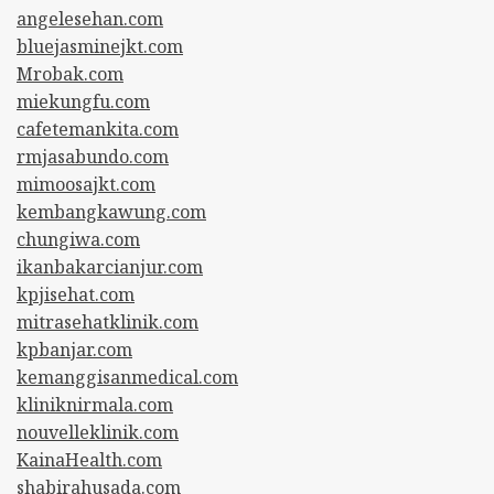
angelesehan.com
bluejasminejkt.com
Mrobak.com
miekungfu.com
cafetemankita.com
rmjasabundo.com
mimoosajkt.com
kembangkawung.com
chungiwa.com
ikanbakarcianjur.com
kpjisehat.com
mitrasehatklinik.com
kpbanjar.com
kemanggisanmedical.com
kliniknirmala.com
nouvelleklinik.com
KainaHealth.com
shabirahusada.com