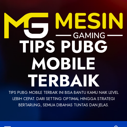
Skip
to
content
TIPS PUBG
MOBILE
TERBAIK
TIPS PUBG MOBILE TERBAIK INI BISA BANTU KAMU NAIK LEVEL
LEBIH CEPAT. DARI SETTING OPTIMAL HINGGA STRATEGI
BERTARUNG, SEMUA DIBAHAS TUNTAS DAN JELAS.
Primary