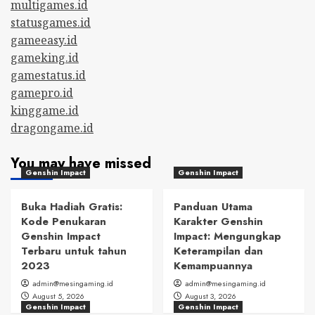
multigames.id
statusgames.id
gameeasy.id
gameking.id
gamestatus.id
gamepro.id
kinggame.id
dragongame.id
You may have missed
Genshin Impact
Genshin Impact
Buka Hadiah Gratis:
Panduan Utama
Kode Penukaran
Karakter Genshin
Genshin Impact
Impact: Mengungkap
Terbaru untuk tahun
Keterampilan dan
2023
Kemampuannya
admin@mesingaming.id
admin@mesingaming.id
August 5, 2026
August 3, 2026
Genshin Impact
Genshin Impact