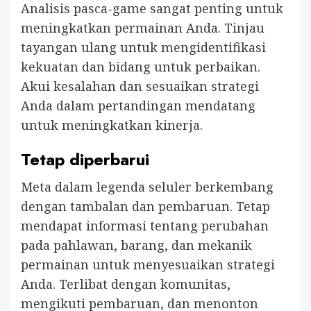
Analisis pasca-game sangat penting untuk
meningkatkan permainan Anda. Tinjau
tayangan ulang untuk mengidentifikasi
kekuatan dan bidang untuk perbaikan.
Akui kesalahan dan sesuaikan strategi
Anda dalam pertandingan mendatang
untuk meningkatkan kinerja.
Tetap diperbarui
Meta dalam legenda seluler berkembang
dengan tambalan dan pembaruan. Tetap
mendapat informasi tentang perubahan
pada pahlawan, barang, dan mekanik
permainan untuk menyesuaikan strategi
Anda. Terlibat dengan komunitas,
mengikuti pembaruan, dan menonton