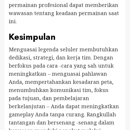
permainan profesional dapat memberikan
wawasan tentang keadaan permainan saat
ini.
Kesimpulan
Menguasai legenda seluler membutuhkan
dedikasi, strategi, dan kerja tim. Dengan
berfokus pada cara -cara yang sah untuk
meningkatkan – menguasai pahlawan
Anda, mempertahankan kesadaran peta,
menumbuhkan komunikasi tim, fokus
pada tujuan, dan pembelajaran
berkelanjutan – Anda dapat meningkatkan
gameplay Anda tanpa curang. Rangkullah
tantangan dan bersenang -senang dalam