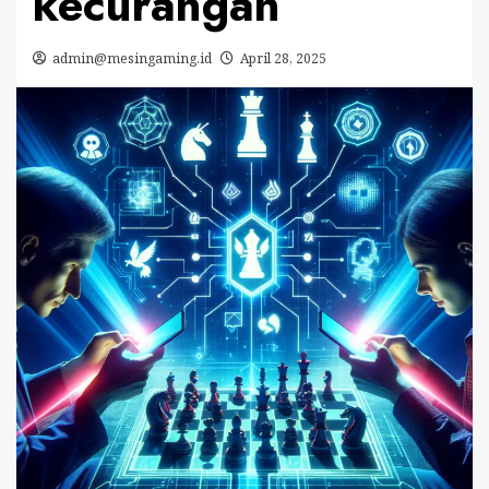
kecurangan
admin@mesingaming.id
April 28, 2025