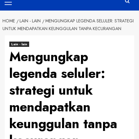
Menu
HOME
LAIN - LAIN
MENGUNGKAP LEGENDA SELULER: STRATEGI
UNTUK MENDAPATKAN KEUNGGULAN TANPA KECURANGAN
Lain - lain
Mengungkap
legenda seluler:
strategi untuk
mendapatkan
keunggulan tanpa