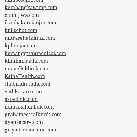
kembangkawung.com
chungiwa.com
ikanbakarcianjur.com
kpjisehat.com
mitrasehatklinik.com
kpbanjar.com
kemanggisanmedical.com
kliniknirmala.com
nouvelleklinik.com
KainaHealth.com
shabirahusada.com
yadikacare.com
astaclinic.com
ibnusinalombok.com
grahamedicalkurdi.com
dyanzacare.com
griyabromoclinic.com