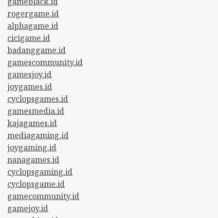
gameblack.id
rogergame.id
alphagame.id
cicigame.id
badanggame.id
gamescommunity.id
gamesjoy.id
joygames.id
cyclopsgames.id
gamesmedia.id
kajagames.id
mediagaming.id
joygaming.id
nanagames.id
cyclopsgaming.id
cyclopsgame.id
gamecommunity.id
gamejoy.id