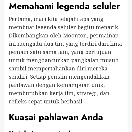
Memahami legenda seluler
Pertama, mari kita jelajahi apa yang
membuat legenda seluler begitu menarik.
Dikembangkan oleh Moonton, permainan
ini mengadu dua tim yang terdiri dari lima
pemain satu sama lain, yang bertujuan
untuk menghancurkan pangkalan musuh
sambil mempertahankan diri mereka
sendiri. Setiap pemain mengendalikan
pahlawan dengan kemampuan unik,
membutuhkan kerja tim, strategi, dan
refleks cepat untuk berhasil.
Kuasai pahlawan Anda