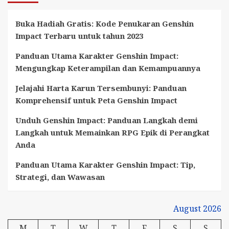
Buka Hadiah Gratis: Kode Penukaran Genshin
Impact Terbaru untuk tahun 2023
Panduan Utama Karakter Genshin Impact:
Mengungkap Keterampilan dan Kemampuannya
Jelajahi Harta Karun Tersembunyi: Panduan
Komprehensif untuk Peta Genshin Impact
Unduh Genshin Impact: Panduan Langkah demi
Langkah untuk Memainkan RPG Epik di Perangkat
Anda
Panduan Utama Karakter Genshin Impact: Tip,
Strategi, dan Wawasan
August 2026
M
T
W
T
F
S
S