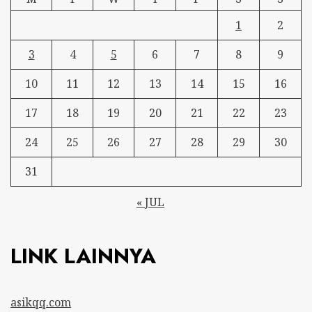
1
2
3
4
5
6
7
8
9
10
11
12
13
14
15
16
17
18
19
20
21
22
23
24
25
26
27
28
29
30
31
« JUL
LINK LAINNYA
asikqq.com