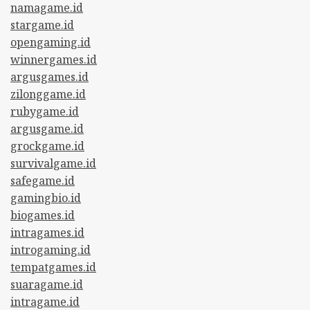
namagame.id
stargame.id
opengaming.id
winnergames.id
argusgames.id
zilonggame.id
rubygame.id
argusgame.id
grockgame.id
survivalgame.id
safegame.id
gamingbio.id
biogames.id
intragames.id
introgaming.id
tempatgames.id
suaragame.id
intragame.id