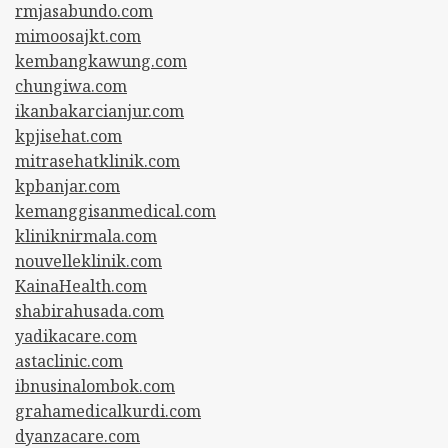
rmjasabundo.com
mimoosajkt.com
kembangkawung.com
chungiwa.com
ikanbakarcianjur.com
kpjisehat.com
mitrasehatklinik.com
kpbanjar.com
kemanggisanmedical.com
kliniknirmala.com
nouvelleklinik.com
KainaHealth.com
shabirahusada.com
yadikacare.com
astaclinic.com
ibnusinalombok.com
grahamedicalkurdi.com
dyanzacare.com