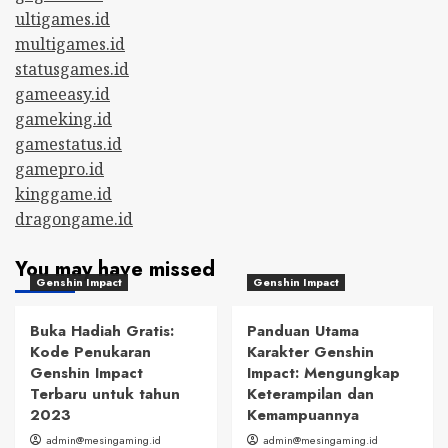
ultigames.id
multigames.id
statusgames.id
gameeasy.id
gameking.id
gamestatus.id
gamepro.id
kinggame.id
dragongame.id
You may have missed
Genshin Impact
Genshin Impact
Buka Hadiah Gratis:
Panduan Utama
Kode Penukaran
Karakter Genshin
Genshin Impact
Impact: Mengungkap
Terbaru untuk tahun
Keterampilan dan
2023
Kemampuannya
admin@mesingaming.id
admin@mesingaming.id