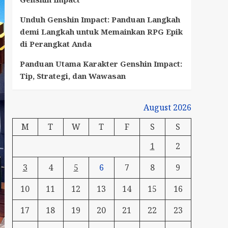
Unduh Genshin Impact: Panduan Langkah
demi Langkah untuk Memainkan RPG Epik
di Perangkat Anda
Panduan Utama Karakter Genshin Impact:
Tip, Strategi, dan Wawasan
August 2026
M
T
W
T
F
S
S
1
2
3
4
5
6
7
8
9
10
11
12
13
14
15
16
17
18
19
20
21
22
23