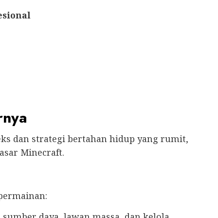
sional
rnya
 dan strategi bertahan hidup yang rumit,
sar Minecraft.
permainan:
 sumber daya, lawan massa, dan kelola