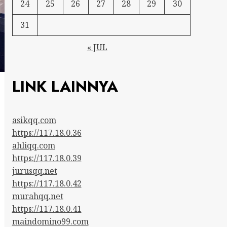
24
25
26
27
28
29
30
31
« JUL
LINK LAINNYA
asikqq.com
https://117.18.0.36
ahliqq.com
https://117.18.0.39
jurusqq.net
https://117.18.0.42
murahqq.net
https://117.18.0.41
maindomino99.com