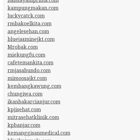
kampungmakan.com
luckycatck.com
rmbakoelkita.com
angelesehan.com
bluejasminejkt.com
Mrobak.com
miekungfu.com
cafetemankita.com
rmjasabundo.com
mimoosajkt.com
kembangkawung.com
chungiwa.com
ikanbakarcianjur.com
kpjisehat.com
mitrasehatklinik.com
kpbanjar.com
kemanggisanmedical.com