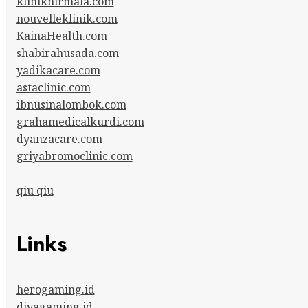
kliniknirmala.com
nouvelleklinik.com
KainaHealth.com
shabirahusada.com
yadikacare.com
astaclinic.com
ibnusinalombok.com
grahamedicalkurdi.com
dyanzacare.com
griyabromoclinic.com
qiu qiu
Links
herogaming.id
divagaming.id