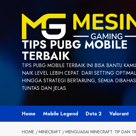
Skip
to
content
TIPS PUBG MOBILE
TERBAIK
TIPS PUBG MOBILE TERBAIK INI BISA BANTU KAM
NAIK LEVEL LEBIH CEPAT. DARI SETTING OPTIMA
HINGGA STRATEGI BERTARUNG, SEMUA DIBAHAS
TUNTAS DAN JELAS.
Home
Mobile Legend
Dota 2
Valorant
HOME
MINECRAFT
MENGUASAI MINECRAFT: TIP DAN 