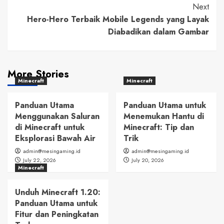
Next
Hero-Hero Terbaik Mobile Legends yang Layak
Diabadikan dalam Gambar
More Stories
Minecraft
Minecraft
Panduan Utama
Panduan Utama untuk
Menggunakan Saluran
Menemukan Hantu di
di Minecraft untuk
Minecraft: Tip dan
Eksplorasi Bawah Air
Trik
admin@mesingaming.id
admin@mesingaming.id
July 22, 2026
July 20, 2026
Minecraft
Unduh Minecraft 1.20:
Panduan Utama untuk
Fitur dan Peningkatan