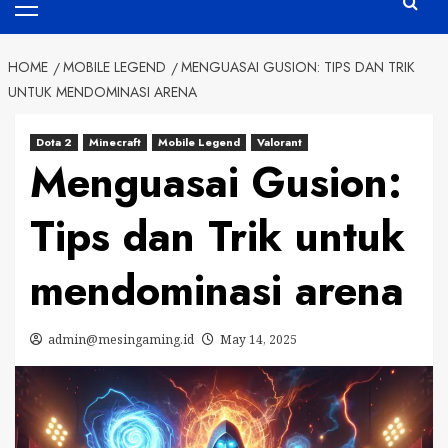
Menu
HOME
MOBILE LEGEND
MENGUASAI GUSION: TIPS DAN TRIK
UNTUK MENDOMINASI ARENA
Dota 2
Minecraft
Mobile Legend
Valorant
Menguasai Gusion:
Tips dan Trik untuk
mendominasi arena
admin@mesingaming.id
May 14, 2025