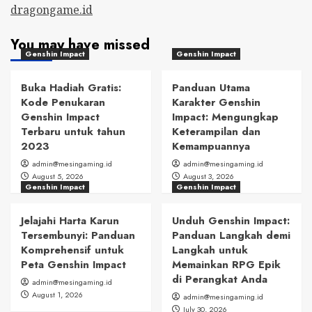
dragongame.id
You may have missed
Genshin Impact
Genshin Impact
Buka Hadiah Gratis:
Panduan Utama
Kode Penukaran
Karakter Genshin
Genshin Impact
Impact: Mengungkap
Terbaru untuk tahun
Keterampilan dan
2023
Kemampuannya
admin@mesingaming.id
admin@mesingaming.id
August 5, 2026
August 3, 2026
Genshin Impact
Genshin Impact
Jelajahi Harta Karun
Unduh Genshin Impact:
Tersembunyi: Panduan
Panduan Langkah demi
Komprehensif untuk
Langkah untuk
Peta Genshin Impact
Memainkan RPG Epik
di Perangkat Anda
admin@mesingaming.id
August 1, 2026
admin@mesingaming.id
July 30, 2026