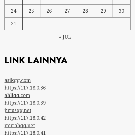
24
25
26
27
28
29
30
31
« JUL
LINK LAINNYA
asikqq.com
https://117.18.0.36
ahliqq.com
https://117.18.0.39
jurusqq.net
https://117.18.0.42
murahqq.net
https://117.18.0.41