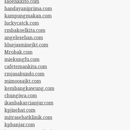
saoenkkito.com
handayaniprima.com
kampungmakan.com
luckycatck.com
rmbakoelkita.com
angelesehan.com
bluejasminejkt.com
Mrobak.com
miekungfu.com
cafetemankita.com
rmjasabundo.com
mimoosajkt.com
kembangkawung.com
chungiwa.com
ikanbakarcianjur.com
kpjisehat.com
mitrasehatklinik.com
kpbanjar.com