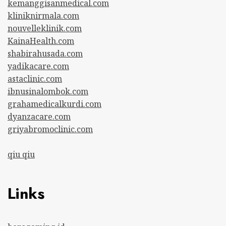
kemanggisanmedical.com
kliniknirmala.com
nouvelleklinik.com
KainaHealth.com
shabirahusada.com
yadikacare.com
astaclinic.com
ibnusinalombok.com
grahamedicalkurdi.com
dyanzacare.com
griyabromoclinic.com
qiu qiu
Links