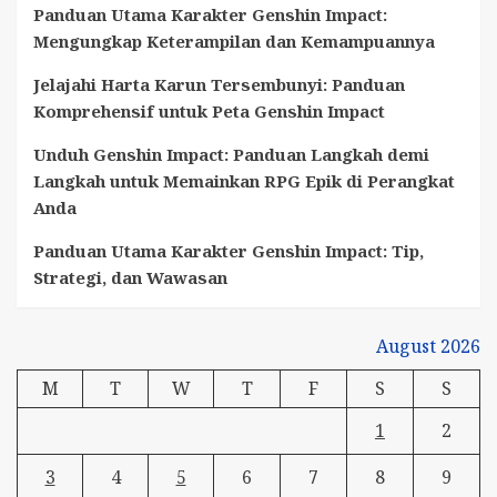
Panduan Utama Karakter Genshin Impact:
Mengungkap Keterampilan dan Kemampuannya
Jelajahi Harta Karun Tersembunyi: Panduan
Komprehensif untuk Peta Genshin Impact
Unduh Genshin Impact: Panduan Langkah demi
Langkah untuk Memainkan RPG Epik di Perangkat
Anda
Panduan Utama Karakter Genshin Impact: Tip,
Strategi, dan Wawasan
August 2026
M
T
W
T
F
S
S
1
2
3
4
5
6
7
8
9