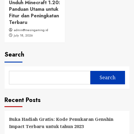
Unduh Minecraft 1.20:
Panduan Utama untuk
Fitur dan Peningkatan
Terbaru
admin@mesingaming.id
July 18, 2026
Search
Search
Recent Posts
Buka Hadiah Gratis: Kode Penukaran Genshin
Impact Terbaru untuk tahun 2023