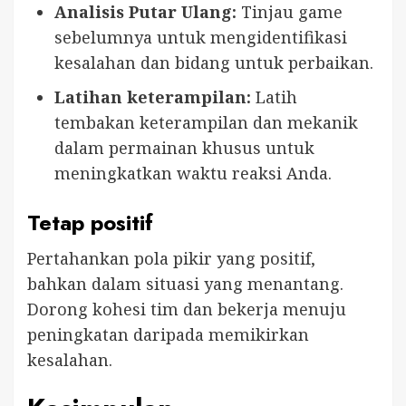
Analisis Putar Ulang:
Tinjau game
sebelumnya untuk mengidentifikasi
kesalahan dan bidang untuk perbaikan.
Latihan keterampilan:
Latih
tembakan keterampilan dan mekanik
dalam permainan khusus untuk
meningkatkan waktu reaksi Anda.
Tetap positif
Pertahankan pola pikir yang positif,
bahkan dalam situasi yang menantang.
Dorong kohesi tim dan bekerja menuju
peningkatan daripada memikirkan
kesalahan.