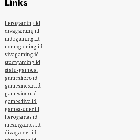
Links
herogaming.id
divagaming.id
indogaming.id
namagaming.id
vivagaming.id
startgaming.id
statusgame.id
gameshero.id
gamesmesin.id
gamesindo.id
gamesdiva.id
gamessuper.id
herogames.id
mesingames.id
divagames.id