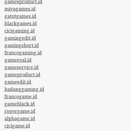
gamesproduct.id
miyagames.id
gatotgames.id
blackgames.id
cicigaming.id
gamingedit.id
gamingshort.id
francogaming.id
gamereal.id
gameservice.id
gameproduct.id
gameedit.id
badanggaming.id
francogame.id
gameblack.id
rogergame.id
alphagame.id
cicigame.id