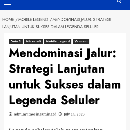
Menu
HOME
MOBILE LEGEND
MENDOMINASI JALUR: STRATEGI
LANJUTAN UNTUK SUKSES DALAM LEGENDA SELULER
Dota 2
Minecraft
Mobile Legend
Valorant
Mendominasi Jalur:
Strategi Lanjutan
untuk Sukses dalam
Legenda Seluler
admin@mesingaming.id
July 14, 2025