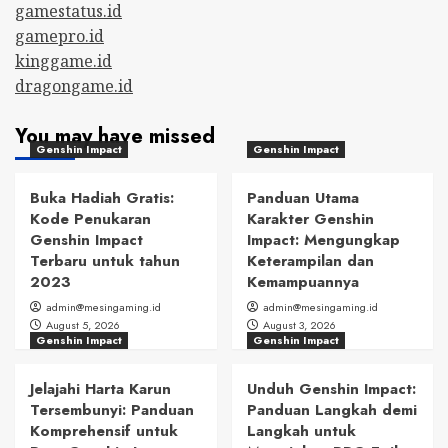
gamestatus.id
gamepro.id
kinggame.id
dragongame.id
You may have missed
Genshin Impact
Genshin Impact
Buka Hadiah Gratis:
Panduan Utama
Kode Penukaran
Karakter Genshin
Genshin Impact
Impact: Mengungkap
Terbaru untuk tahun
Keterampilan dan
2023
Kemampuannya
admin@mesingaming.id
admin@mesingaming.id
August 5, 2026
August 3, 2026
Genshin Impact
Genshin Impact
Jelajahi Harta Karun
Unduh Genshin Impact:
Tersembunyi: Panduan
Panduan Langkah demi
Komprehensif untuk
Langkah untuk