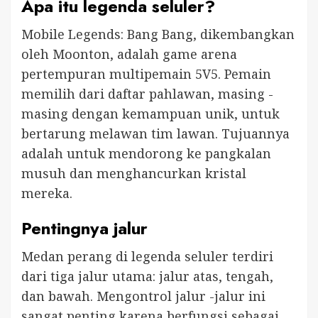
Apa itu legenda seluler?
Mobile Legends: Bang Bang, dikembangkan
oleh Moonton, adalah game arena
pertempuran multipemain 5V5. Pemain
memilih dari daftar pahlawan, masing -
masing dengan kemampuan unik, untuk
bertarung melawan tim lawan. Tujuannya
adalah untuk mendorong ke pangkalan
musuh dan menghancurkan kristal
mereka.
Pentingnya jalur
Medan perang di legenda seluler terdiri
dari tiga jalur utama: jalur atas, tengah,
dan bawah. Mengontrol jalur -jalur ini
sangat penting karena berfungsi sebagai