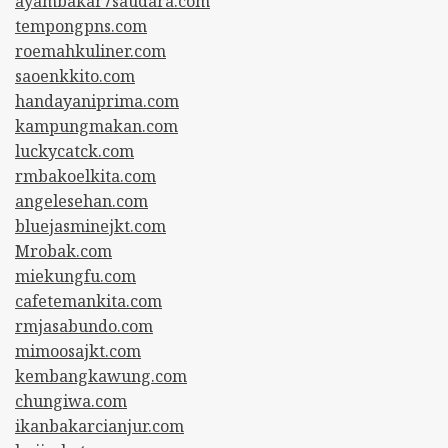
ayambakar7saudara.com
tempongpns.com
roemahkuliner.com
saoenkkito.com
handayaniprima.com
kampungmakan.com
luckycatck.com
rmbakoelkita.com
angelesehan.com
bluejasminejkt.com
Mrobak.com
miekungfu.com
cafetemankita.com
rmjasabundo.com
mimoosajkt.com
kembangkawung.com
chungiwa.com
ikanbakarcianjur.com