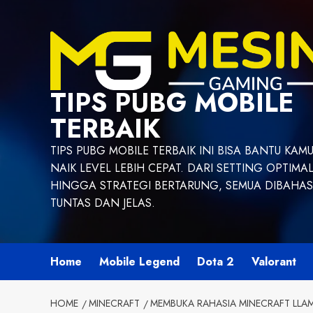
Skip
to
content
TIPS PUBG MOBILE
TERBAIK
TIPS PUBG MOBILE TERBAIK INI BISA BANTU KAM
NAIK LEVEL LEBIH CEPAT. DARI SETTING OPTIMA
HINGGA STRATEGI BERTARUNG, SEMUA DIBAHAS
TUNTAS DAN JELAS.
Home
Mobile Legend
Dota 2
Valorant
HOME
MINECRAFT
MEMBUKA RAHASIA MINECRAFT LLA