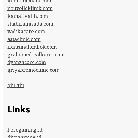
kliniknirmala.com
nouvelleklinik.com
KainaHealth.com
shabirahusada.com
yadikacare.com
astaclinic.com
ibnusinalombok.com
grahamedicalkurdi.com
dyanzacare.com
griyabromoclinic.com
qiu qiu
Links
herogaming.id
divagaming.id