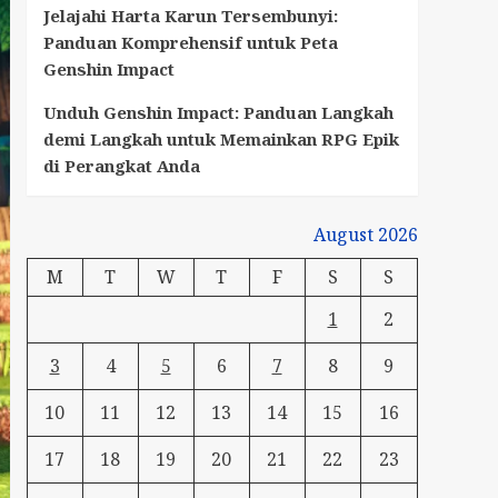
Jelajahi Harta Karun Tersembunyi:
Panduan Komprehensif untuk Peta
Genshin Impact
Unduh Genshin Impact: Panduan Langkah
demi Langkah untuk Memainkan RPG Epik
di Perangkat Anda
August 2026
M
T
W
T
F
S
S
1
2
3
4
5
6
7
8
9
10
11
12
13
14
15
16
17
18
19
20
21
22
23