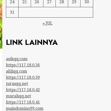
24
25
26
27
28
29
30
31
« JUL
LINK LAINNYA
asikqq.com
https://117.18.0.36
ahliqq.com
https://117.18.0.39
jurusqq.net
https://117.18.0.42
murahqq.net
https://117.18.0.41
maindomino99.com