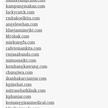
kampungmakan.com
luckycatck.com
rmbakoelkita.com
angelesehan.com
bluejasminejkt.com
Mrobak.com
miekungfu.com
cafetemankita.com
rmjasabundo.com
mimoosajkt.com
kembangkawung.com
chungiwa.com
ikanbakarcianjur.com
kpjisehat.com
mitrasehatklinik.com
kpbanjar.com
kemanggisanmedical.com