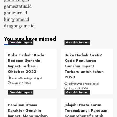
gamestatus.id
gamepro.id
kinggame.id
dragongame.id
You may have missed
Genshin Impact
Genshin Impact
Buka Hadiah: Kode
Buka Hadiah Gratis:
Redeem Genshin
Kode Penukaran
Impact Terbaru
Genshin Impact
Oktober 2023
Terbaru untuk tahun
2023
admin@mesingaming.id
August 7, 2026
admin@mesingaming.id
August 5, 2026
Genshin Impact
Genshin Impact
Panduan Utama
Jelajahi Harta Karun
Karakter Genshin
Tersembunyi: Panduan
Impact: Mengungkap
Komprehensif untuk