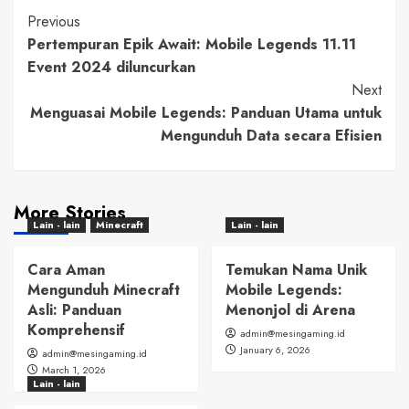
Post
Previous
Pertempuran Epik Await: Mobile Legends 11.11
Navigation
Event 2024 diluncurkan
Next
Menguasai Mobile Legends: Panduan Utama untuk
Mengunduh Data secara Efisien
More Stories
Lain - lain
Minecraft
Lain - lain
Cara Aman
Temukan Nama Unik
Mengunduh Minecraft
Mobile Legends:
Asli: Panduan
Menonjol di Arena
Komprehensif
admin@mesingaming.id
January 6, 2026
admin@mesingaming.id
March 1, 2026
Lain - lain