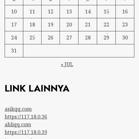
10
11
12
13
14
15
16
17
18
19
20
21
22
23
24
25
26
27
28
29
30
31
« JUL
LINK LAINNYA
asikqq.com
https://117.18.0.36
ahliqq.com
https://117.18.0.39