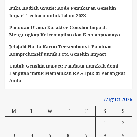
Buka Hadiah Gratis: Kode Penukaran Genshin
Impact Terbaru untuk tahun 2023
Panduan Utama Karakter Genshin Impact:
Mengungkap Keterampilan dan Kemampuannya
Jelajahi Harta Karun Tersembunyi: Panduan
Komprehensif untuk Peta Genshin Impact
Unduh Genshin Impact: Panduan Langkah demi
Langkah untuk Memainkan RPG Epik di Perangkat
Anda
August 2026
M
T
W
T
F
S
S
1
2
3
4
5
6
7
8
9