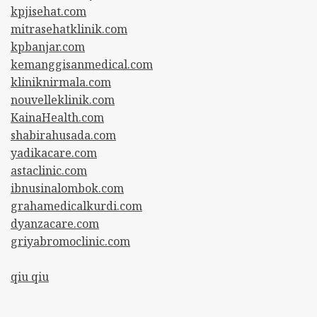
kpjisehat.com
mitrasehatklinik.com
kpbanjar.com
kemanggisanmedical.com
kliniknirmala.com
nouvelleklinik.com
KainaHealth.com
shabirahusada.com
yadikacare.com
astaclinic.com
ibnusinalombok.com
grahamedicalkurdi.com
dyanzacare.com
griyabromoclinic.com
qiu qiu