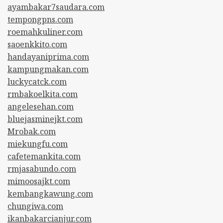
ayambakar7saudara.com
tempongpns.com
roemahkuliner.com
saoenkkito.com
handayaniprima.com
kampungmakan.com
luckycatck.com
rmbakoelkita.com
angelesehan.com
bluejasminejkt.com
Mrobak.com
miekungfu.com
cafetemankita.com
rmjasabundo.com
mimoosajkt.com
kembangkawung.com
chungiwa.com
ikanbakarcianjur.com