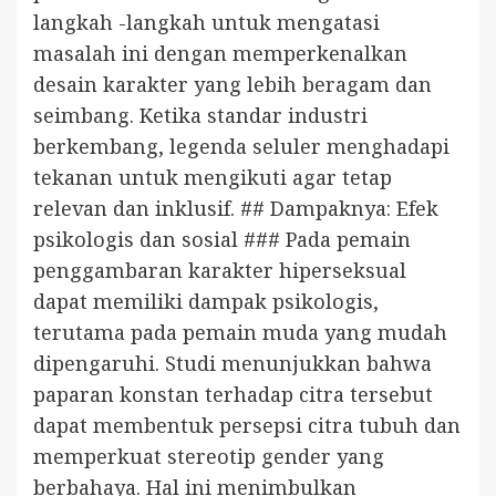
langkah -langkah untuk mengatasi
masalah ini dengan memperkenalkan
desain karakter yang lebih beragam dan
seimbang. Ketika standar industri
berkembang, legenda seluler menghadapi
tekanan untuk mengikuti agar tetap
relevan dan inklusif. ## Dampaknya: Efek
psikologis dan sosial ### Pada pemain
penggambaran karakter hiperseksual
dapat memiliki dampak psikologis,
terutama pada pemain muda yang mudah
dipengaruhi. Studi menunjukkan bahwa
paparan konstan terhadap citra tersebut
dapat membentuk persepsi citra tubuh dan
memperkuat stereotip gender yang
berbahaya. Hal ini menimbulkan