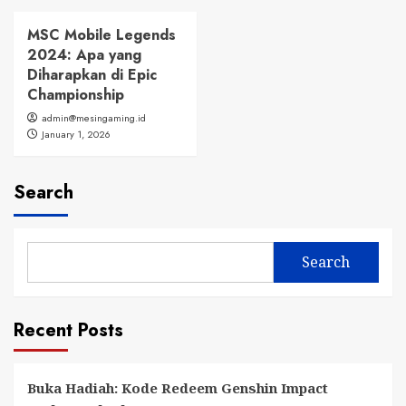
MSC Mobile Legends
2024: Apa yang
Diharapkan di Epic
Championship
admin@mesingaming.id
January 1, 2026
Search
Search
Recent Posts
Buka Hadiah: Kode Redeem Genshin Impact