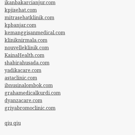
ikanbakarcianjur.com
kpjisehat.com
mitrasehatklinik.com
kpbanjar.com
kemanggisanmedical.com
kliniknirmala.com
nouvelleklinik.com
KainaHealth.com
shabirahusada.com
yadikacare.com
astaclinic.com
ibnusinalombok.com
grahamedicalkurdi.com
dyanzacare.com
griyabromoclinic.com
qiu qiu