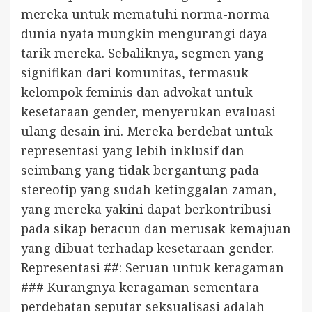
mereka untuk mematuhi norma-norma
dunia nyata mungkin mengurangi daya
tarik mereka. Sebaliknya, segmen yang
signifikan dari komunitas, termasuk
kelompok feminis dan advokat untuk
kesetaraan gender, menyerukan evaluasi
ulang desain ini. Mereka berdebat untuk
representasi yang lebih inklusif dan
seimbang yang tidak bergantung pada
stereotip yang sudah ketinggalan zaman,
yang mereka yakini dapat berkontribusi
pada sikap beracun dan merusak kemajuan
yang dibuat terhadap kesetaraan gender.
Representasi ##: Seruan untuk keragaman
### Kurangnya keragaman sementara
perdebatan seputar seksualisasi adalah