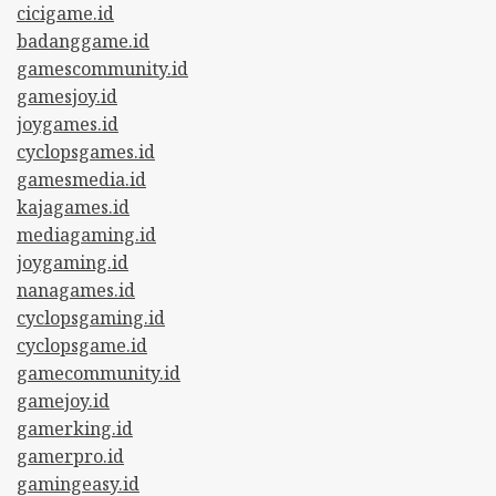
cicigame.id
badanggame.id
gamescommunity.id
gamesjoy.id
joygames.id
cyclopsgames.id
gamesmedia.id
kajagames.id
mediagaming.id
joygaming.id
nanagames.id
cyclopsgaming.id
cyclopsgame.id
gamecommunity.id
gamejoy.id
gamerking.id
gamerpro.id
gamingeasy.id