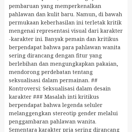
pembaruan yang memperkenalkan
pahlawan dan kulit baru. Namun, di bawah
permukaan keberhasilan ini terletak kritik
mengenai representasi visual dari karakter
-karakter ini. Banyak pemain dan kritikus
berpendapat bahwa para pahlawan wanita
sering dirancang dengan fitur yang
berlebihan dan mengungkapkan pakaian,
mendorong perdebatan tentang
seksualisasi dalam permainan. ##
Kontroversi: Seksualisasi dalam desain
karakter ### Masalah inti kritikus
berpendapat bahwa legenda seluler
melanggengkan stereotip gender melalui
penggambaran pahlawan wanita.
Sementara karakter pria sering dirancang