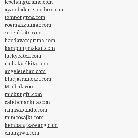
lesehangurame.com
ayambakar7saudara.com
tempongpns.com
roemahkuliner.com
saoenkkito.com
handayaniprima.com
kampungmakan.com
luckycatck.com
rmbakoelkita.com
angelesehan.com
bluejasminejkt.com
Mrobak.com
miekungfu.com
cafetemankita.com
rmjasabundo.com
mimoosajkt.com
kembangkawung.com
chungiwa.com