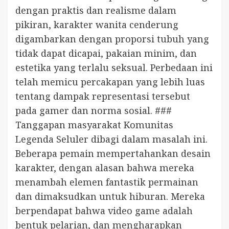
dengan praktis dan realisme dalam
pikiran, karakter wanita cenderung
digambarkan dengan proporsi tubuh yang
tidak dapat dicapai, pakaian minim, dan
estetika yang terlalu seksual. Perbedaan ini
telah memicu percakapan yang lebih luas
tentang dampak representasi tersebut
pada gamer dan norma sosial. ###
Tanggapan masyarakat Komunitas
Legenda Seluler dibagi dalam masalah ini.
Beberapa pemain mempertahankan desain
karakter, dengan alasan bahwa mereka
menambah elemen fantastik permainan
dan dimaksudkan untuk hiburan. Mereka
berpendapat bahwa video game adalah
bentuk pelarian, dan mengharapkan