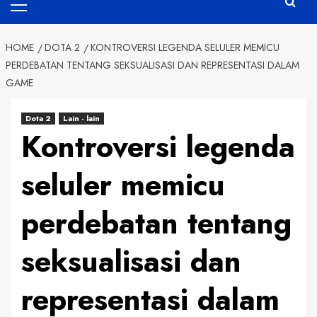
Menu
HOME
DOTA 2
KONTROVERSI LEGENDA SELULER MEMICU
PERDEBATAN TENTANG SEKSUALISASI DAN REPRESENTASI DALAM
GAME
Dota 2
Lain - lain
Kontroversi legenda
seluler memicu
perdebatan tentang
seksualisasi dan
representasi dalam