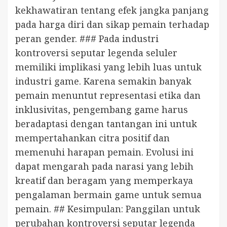
kekhawatiran tentang efek jangka panjang
pada harga diri dan sikap pemain terhadap
peran gender. ### Pada industri
kontroversi seputar legenda seluler
memiliki implikasi yang lebih luas untuk
industri game. Karena semakin banyak
pemain menuntut representasi etika dan
inklusivitas, pengembang game harus
beradaptasi dengan tantangan ini untuk
mempertahankan citra positif dan
memenuhi harapan pemain. Evolusi ini
dapat mengarah pada narasi yang lebih
kreatif dan beragam yang memperkaya
pengalaman bermain game untuk semua
pemain. ## Kesimpulan: Panggilan untuk
perubahan kontroversi seputar legenda