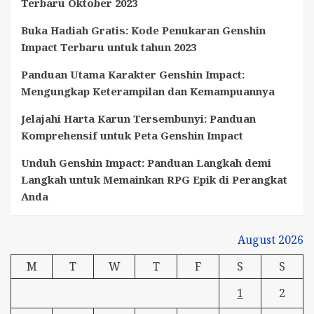
Terbaru Oktober 2023
Buka Hadiah Gratis: Kode Penukaran Genshin
Impact Terbaru untuk tahun 2023
Panduan Utama Karakter Genshin Impact:
Mengungkap Keterampilan dan Kemampuannya
Jelajahi Harta Karun Tersembunyi: Panduan
Komprehensif untuk Peta Genshin Impact
Unduh Genshin Impact: Panduan Langkah demi
Langkah untuk Memainkan RPG Epik di Perangkat
Anda
August 2026
M
T
W
T
F
S
S
1
2