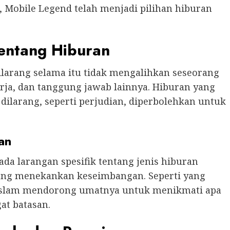
Mobile Legend telah menjadi pilihan hiburan
entang Hiburan
dilarang selama itu tidak mengalihkan seseorang
erja, dan tanggung jawab lainnya. Hiburan yang
 dilarang, seperti perjudian, diperbolehkan untuk
an
da larangan spesifik tentang jenis hiburan
ng menekankan keseimbangan. Seperti yang
), Islam mendorong umatnya untuk menikmati apa
at batasan.