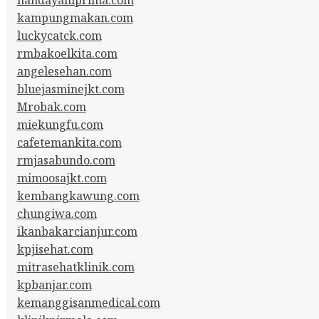
kampungmakan.com
luckycatck.com
rmbakoelkita.com
angelesehan.com
bluejasminejkt.com
Mrobak.com
miekungfu.com
cafetemankita.com
rmjasabundo.com
mimoosajkt.com
kembangkawung.com
chungiwa.com
ikanbakarcianjur.com
kpjisehat.com
mitrasehatklinik.com
kpbanjar.com
kemanggisanmedical.com