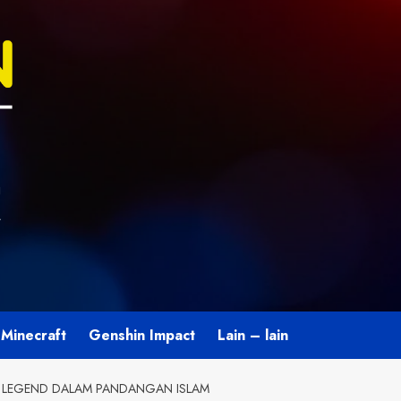
U
L
Minecraft
Genshin Impact
Lain – lain
 LEGEND DALAM PANDANGAN ISLAM