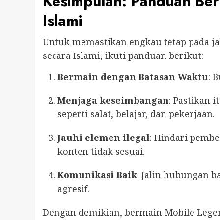
Kesimpulan: Panduan Ber
Islami
Untuk memastikan engkau tetap pada ja
secara Islami, ikuti panduan berikut:
Bermain dengan Batasan Waktu
: 
Menjaga keseimbangan
: Pastikan
seperti salat, belajar, dan pekerjaan.
Jauhi elemen ilegal
: Hindari pembe
konten tidak sesuai.
Komunikasi Baik
: Jalin hubungan b
agresif.
Dengan demikian, bermain Mobile Legen