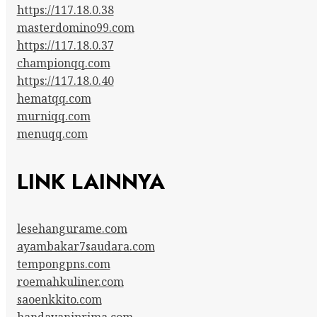
https://117.18.0.38
masterdomino99.com
https://117.18.0.37
championqq.com
https://117.18.0.40
hematqq.com
murniqq.com
menuqq.com
LINK LAINNYA
lesehangurame.com
ayambakar7saudara.com
tempongpns.com
roemahkuliner.com
saoenkkito.com
handayaniprima.com