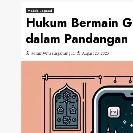
Mobile Legend
Hukum Bermain G
dalam Pandangan 
admin@mesingaming.id
August 25, 2025