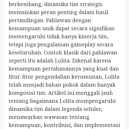
berkembang, dinamika tim strategis
memainkan peran penting dalam hasil
pertandingan. Pahlawan dengan
kemampuan unik dapat secara signifikan
memengaruhi tidak hanya kinerja tim,
tetapi juga pengalaman gameplay secara
keseluruhan. Contoh klasik dari pahlawan
seperti itu adalah Lolita. Dikenal karena
kemampuan pertahanannya yang kuat dan
fitur-fitur pengendalian kerumunan, Lolita
telah menjadi bahan pokok dalam banyak
komposisi tim. Artikel ini menggali jauh
tentang bagaimana Lolita mempengaruhi
dinamika tim dalam legenda seluler,
menawarkan wawasan tentang
kemampuan, kontribusi, dan implementasi