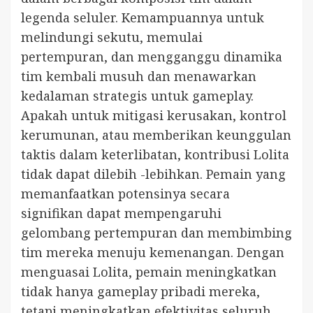
legenda seluler. Kemampuannya untuk
melindungi sekutu, memulai
pertempuran, dan mengganggu dinamika
tim kembali musuh dan menawarkan
kedalaman strategis untuk gameplay.
Apakah untuk mitigasi kerusakan, kontrol
kerumunan, atau memberikan keunggulan
taktis dalam keterlibatan, kontribusi Lolita
tidak dapat dilebih -lebihkan. Pemain yang
memanfaatkan potensinya secara
signifikan dapat mempengaruhi
gelombang pertempuran dan membimbing
tim mereka menuju kemenangan. Dengan
menguasai Lolita, pemain meningkatkan
tidak hanya gameplay pribadi mereka,
tetapi meningkatkan efektivitas seluruh