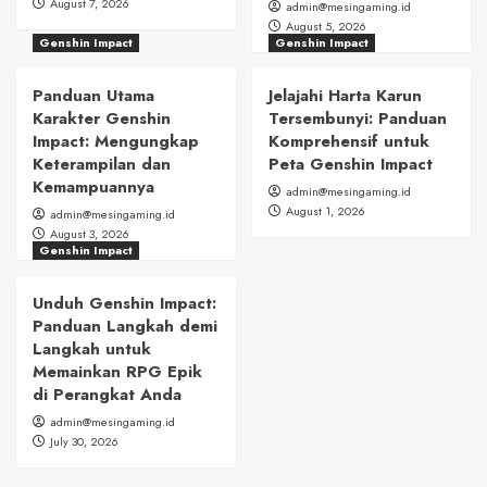
August 7, 2026
admin@mesingaming.id
August 5, 2026
Genshin Impact
Genshin Impact
Panduan Utama
Jelajahi Harta Karun
Karakter Genshin
Tersembunyi: Panduan
Impact: Mengungkap
Komprehensif untuk
Keterampilan dan
Peta Genshin Impact
Kemampuannya
admin@mesingaming.id
August 1, 2026
admin@mesingaming.id
August 3, 2026
Genshin Impact
Unduh Genshin Impact:
Panduan Langkah demi
Langkah untuk
Memainkan RPG Epik
di Perangkat Anda
admin@mesingaming.id
July 30, 2026