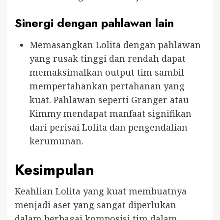
Sinergi dengan pahlawan lain
Memasangkan Lolita dengan pahlawan
yang rusak tinggi dan rendah dapat
memaksimalkan output tim sambil
mempertahankan pertahanan yang
kuat. Pahlawan seperti Granger atau
Kimmy mendapat manfaat signifikan
dari perisai Lolita dan pengendalian
kerumunan.
Kesimpulan
Keahlian Lolita yang kuat membuatnya
menjadi aset yang sangat diperlukan
dalam berbagai komposisi tim dalam