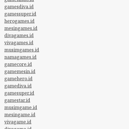
gamesdiva.id
gamessuper.id
herogames.id
mesingames.id
divagames.id
vivagames.id
musimgames.id
namagames.id
gamecore.id
gamemesin.id
gamehero.id
gamediva.id
gamesuper.id
gamestar.id
musimgame.id
mesingame.id
vivagame.id
divagame.id