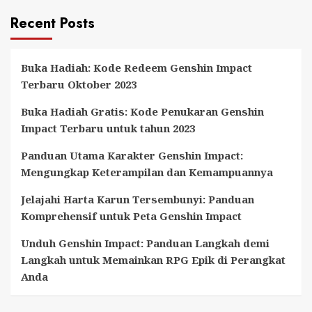
Recent Posts
Buka Hadiah: Kode Redeem Genshin Impact
Terbaru Oktober 2023
Buka Hadiah Gratis: Kode Penukaran Genshin
Impact Terbaru untuk tahun 2023
Panduan Utama Karakter Genshin Impact:
Mengungkap Keterampilan dan Kemampuannya
Jelajahi Harta Karun Tersembunyi: Panduan
Komprehensif untuk Peta Genshin Impact
Unduh Genshin Impact: Panduan Langkah demi
Langkah untuk Memainkan RPG Epik di Perangkat
Anda