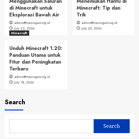
Menggunakan Saluran
Menemukan Hantu di
di Minecraft untuk
Minecraft: Tip dan
Eksplorasi Bawah Air
Trik
admin@mesingaming.id
admin@mesingaming.id
July 22, 2026
July 20, 2026
Minecraft
Unduh Minecraft 1.20:
Panduan Utama untuk
Fitur dan Peningkatan
Terbaru
admin@mesingaming.id
July 18, 2026
Search
Search