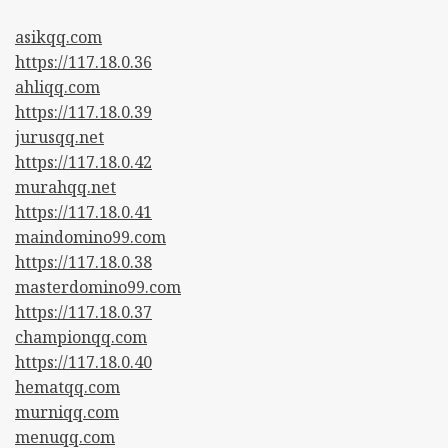
asikqq.com
https://117.18.0.36
ahliqq.com
https://117.18.0.39
jurusqq.net
https://117.18.0.42
murahqq.net
https://117.18.0.41
maindomino99.com
https://117.18.0.38
masterdomino99.com
https://117.18.0.37
championqq.com
https://117.18.0.40
hematqq.com
murniqq.com
menuqq.com