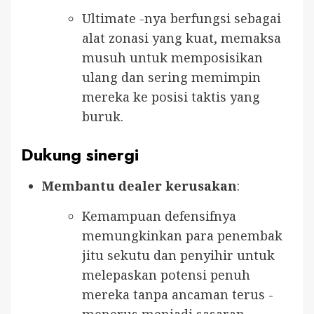
Ultimate -nya berfungsi sebagai
alat zonasi yang kuat, memaksa
musuh untuk memposisikan
ulang dan sering memimpin
mereka ke posisi taktis yang
buruk.
Dukung sinergi
Membantu dealer kerusakan
:
Kemampuan defensifnya
memungkinkan para penembak
jitu sekutu dan penyihir untuk
melepaskan potensi penuh
mereka tanpa ancaman terus -
menerus menjadi sasaran.