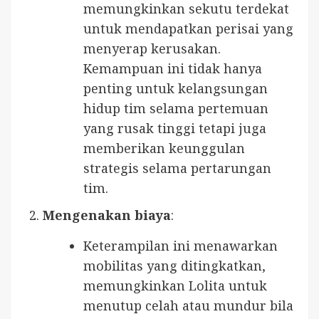
memungkinkan sekutu terdekat
untuk mendapatkan perisai yang
menyerap kerusakan.
Kemampuan ini tidak hanya
penting untuk kelangsungan
hidup tim selama pertemuan
yang rusak tinggi tetapi juga
memberikan keunggulan
strategis selama pertarungan
tim.
Mengenakan biaya
:
Keterampilan ini menawarkan
mobilitas yang ditingkatkan,
memungkinkan Lolita untuk
menutup celah atau mundur bila