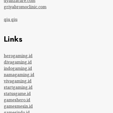
dyanzacare.com
griyabromoclinic.com
qiu qiu
Links
herogaming.id
divagaming.id
indogaming.id
namagaming.id
vivagaming.id
startgaming.id
statusgame.id
gameshero.id
gamesmesin.id
gamesindo.id