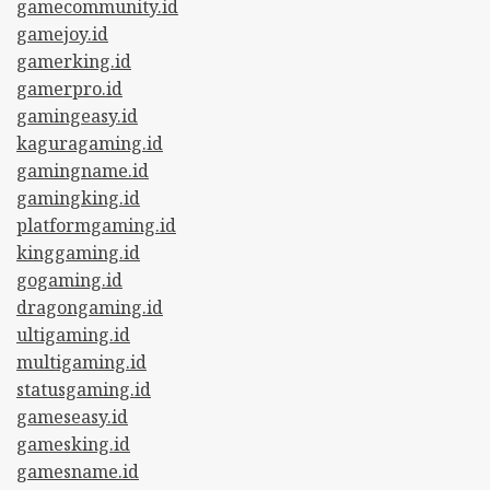
gamecommunity.id
gamejoy.id
gamerking.id
gamerpro.id
gamingeasy.id
kaguragaming.id
gamingname.id
gamingking.id
platformgaming.id
kinggaming.id
gogaming.id
dragongaming.id
ultigaming.id
multigaming.id
statusgaming.id
gameseasy.id
gamesking.id
gamesname.id