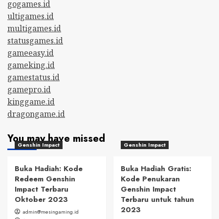
gogames.id
ultigames.id
multigames.id
statusgames.id
gameeasy.id
gameking.id
gamestatus.id
gamepro.id
kinggame.id
dragongame.id
You may have missed
Genshin Impact
Genshin Impact
Buka Hadiah: Kode
Buka Hadiah Gratis:
Redeem Genshin
Kode Penukaran
Impact Terbaru
Genshin Impact
Oktober 2023
Terbaru untuk tahun
2023
admin@mesingaming.id